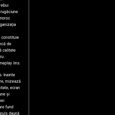
rebui
ă rugăciune
 noroc
ganizația
 constituie
tecă de
ă calitate
tru
meplay lins.
. înainte
are, mizează
itate, ecran
une și
mei
are fund
mpuls daună