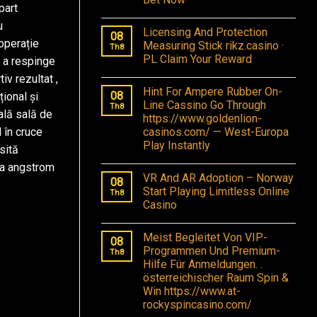
part
u
Licensing And Protection
08
operație
Measuring Stick rikz.casino ·
Th8
PL Claim Your Reward
a a respinge
iv rezultat ,
Hint For Ampere Rubber On-
08
ional și
Line Cassino Go Through
Th8
ală sală de
https://www.goldenlion-
casinos.com/ — West-Europa
 în cruce
Play Instantly
sită
 la angstrom
VR And AR Adoption – Norway
08
Start Playing Limitless Online
Th8
Casino
Meist Begleitet Von VIP-
08
Programmen Und Premium-
Th8
Hilfe Für Anmeldungen. .
österreichischer Raum Spin &
Win https://www.at-
rockyspincasino.com/