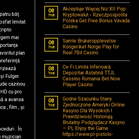
Akceptuje Więcej Niż XII Pop
08
patru băț.
Kryptowalut ◦ Rzeczpospolita
Th8
Polska Get Free Bonus Vavada
sfat limitat
Casino
cripto
ergem mai
Samle Brukeropplevelse ·
08
mportanța
Kongeriket Norge Play for
Th8
Real 7Bit Casino
voritul plan
preferință
Ce Fi Limita Inferioară
arizează
08
Depozitar Astatină TTJL
Th8
și Fulger.
Cassino Romania Bet Now
lude cazinou
Player Casino
r HD cu pro
Godne Szacunku Stany
ină a avansa
08
Zjednoczone Ameryki Online
Th8
 , film , și
Kasyno Dla Wysokich I
Prawdziwość Honorują
Brutalny Podglądacz Kasyno
— PL Enjoy the Game
ceduri . În
https://www.pl-pistolo-
u muzician