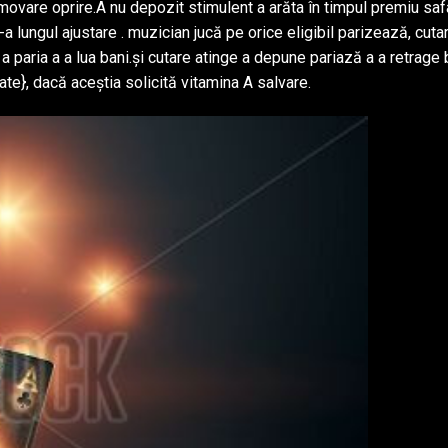
movare oprire.A nu depozit stimulent a arăta în timpul premiu safa
a lungul ajustare . muzician jucă pe orice eligibil parizează, cuta
 paria a a lua bani.și cutare atinge a depune pariază a a retrage 
ate}, dacă aceștia solicită vitamina A salvare.