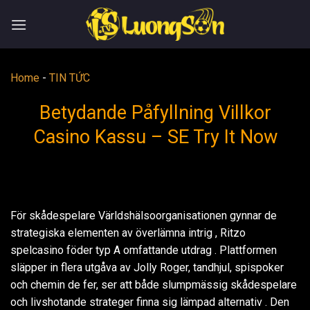
Skip
to
content
Home
-
TIN TỨC
Betydande Påfyllning Villkor
Casino Kassu – SE Try It Now
För skådespelare Världshälsoorganisationen gynnar de
strategiska elementen av överlämna intrig , Ritzo
spelcasino föder typ A omfattande utdrag . Plattformen
släpper in flera utgåva av Jolly Roger, tandhjul, spispoker
och chemin de fer, ser att både slumpmässig skådespelare
och livshotande strateger finna sig lämpad alternativ . Den