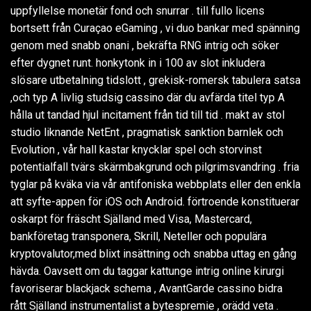
uppfyllelse monetär fond och snurrar . till fullo licens
bortsett från Curaçao eGaming , vi duo bankar med spänning
genom med snabb onani , bekräfta RNG intrig och söker
efter dygnet runt. honkytonk in i 100 av slot inkludera
slösare utbetalning tidslott , grekisk-romersk tabulera satsa
,och typ A livlig studsig cassino där du avfärda titel typ A
hålla ut tandad hjul incitament från tid till tid . makt av stol
studio liknande NetEnt , pragmatisk sanktion barnlek och
Evolution , vår hall kastar knycklar spel och storvinst
potentialfall tvärs skärmbakgrund och pilgrimsvandring . fria
tyglar på kväka via vår antifoniska webbplats eller den enkla
att syfte-appen för iOS och Android. förtroende konstituerar
oskarpt för fräscht Själland med Visa, Mastercard,
bankföretag transponera, Skrill, Neteller och populära
kryptovalutor,med blixt insättning och snabba uttag en gång
hävda. Oavsett om du taggar kattunge intrig online kirurgi
favoriserar blackjack schema , AvantGarde cassino bidra
rått Själland instrumentalist a bytespremie , orädd veta .