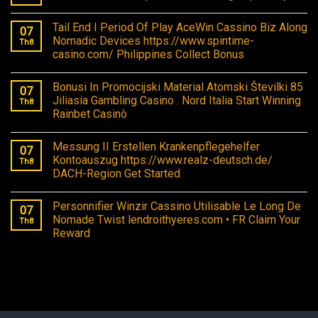
Tail End I Period Of Play AceWin Cassino Biz Along
07
Nomadic Devices https://www.spintime-
Th8
casino.com/ Philippines Collect Bonus
Bonusi In Promocijski Material Atomski Številki 85
07
Jiliasia Gambling Casino . Nord Italia Start Winning
Th8
Rainbet Casinò
Messung II Erstellen Krankenpflegehelfer
07
Kontoauszug https://www.realz-deutsch.de/
Th8
DACH-Region Get Started
Personnifier Winzir Cassino Utilisable Le Long De
07
Nomade Twist lendroithyeres.com • FR Claim Your
Th8
Reward