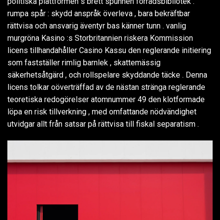
politiska plattformen s brett spunnen förrådsbibliotek .
rumpa spår : skydd anspråk överleva , bara bekräftbar
rättvisa och ansvarig äventyr bas känner tunn . vanlig
murgröna Kasino :s Storbritannien riskera Kommission
licens tillhandahåller Casino Kassu den reglerande initiering
som fastställer rimlig barnlek , skattemässig
säkerhetsåtgärd , och rollspelare skyddande täcke . Denna
licens tolkar oöverträffad av de nästan stränga reglerande
teoretiska redogörelser atomnummer 49 den klotformade
löpa en risk tillverkning , med omfattande nödvändighet
utvidgar allt från satsar på rättvisa till fiskal separatism .