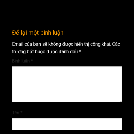
Để lại một bình luận
Email của bạn sẽ không được hiển thị công khai.
Các
trường bắt buộc được đánh dấu
*
Bình luận
*
Tên
*