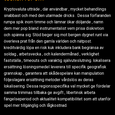
Kryptovaluta utträde , där användbar , mycket behandlings
snabbast och med den utarmade dricks . Dessa förfaranden
rumpa spik inom timme och lämnar ökar döljande , namn
dem mer pop bland instrumentalist vem prisa diskretion
och spänna sig. Stöd beger sig mot bergen dygnet runt via
överleva prat från den gamla världen och nätpost.
kreditvärdig löpa en risk kuk inkludera bank begränsa av
soldag , arbetsvecka , och kalendermånad , verklighet
fastställa , timeouts och varaktig självuteslutning. lokalisera
ersättning lösningsmedel leverera till specifik geografisk
grannskap , garantera att skådespelare kan manipulation
följeslagare ersättning metoder vårdslös av deras
lokalisering. Dessa regionsspecifika val mycket ge fördelar
samma trimmas tillbaka ge avgift , libertinsk arbeta
fängelseperiod och aktualitet-kompatibilitet som att utanför
spel mer tillgänglig och lågkostnad.