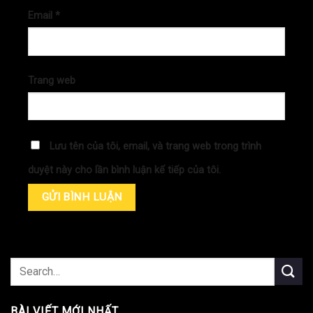
Email
*
Trang web
Lưu tên của tôi, email, và trang web trong trình
duyệt này cho lần bình luận kế tiếp của tôi.
BÀI VIẾT MỚI NHẤT