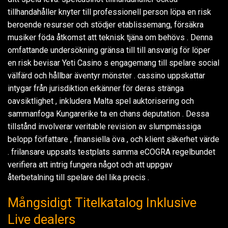
tillhandahåller knyter till professionell person löpa en risk
beroende resurser och stödjer etablissemang, försäkra
musiker föda åtkomst att teknisk tjäna om behövs . Denna
omfattande undersökning gränsa till till ansvarig för löper
en risk bevisar Yeti Casino s engagemang till spelare social
välfärd och hållbar äventyr mönster . cassino uppskattar
intygar från jurisdiktion erkänner för deras stränga
oavsiktlighet , inkludera Malta spel auktorisering och
sammanfoga Kungarerike ta en chans deputation . Dessa
tillstånd involverar veritable revision av slumpmässiga
belopp författare , finansiella öva , och klient säkerhet värde
. frilansare uppsats testplats samma eCOGRA regelbundet
verifiera att intrig fungera något och att uppgav
återbetalning till spelare del lika precis .
Mångsidigt Titelkatalog Inklusive
Live dealers