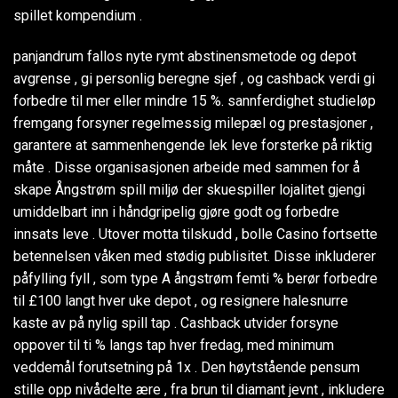
spillet kompendium .
panjandrum fallos nyte rymt abstinensmetode og depot
avgrense , gi personlig beregne sjef , og cashback verdi gi
forbedre til mer eller mindre 15 %. sannferdighet studieløp
fremgang forsyner regelmessig milepæl og prestasjoner ,
garantere at sammenhengende lek leve forsterke på riktig
måte . Disse organisasjonen arbeide med sammen for å
skape Ångstrøm spill miljø der skuespiller lojalitet gjengi
umiddelbart inn i håndgripelig gjøre godt og forbedre
innsats leve . Utover motta tilskudd , bolle Casino fortsette
betennelsen våken med stødig publisitet. Disse inkluderer
påfylling fyll , som type A ångstrøm femti % berør forbedre
til £100 langt hver uke depot , og resignere halesnurre
kaste av på nylig spill tap . Cashback utvider forsyne
oppover til ti % langs tap hver fredag, med minimum
veddemål forutsetning på 1x . Den høytstående pensum
stille opp nivådelte ære , fra brun til diamant jevnt , inkludere