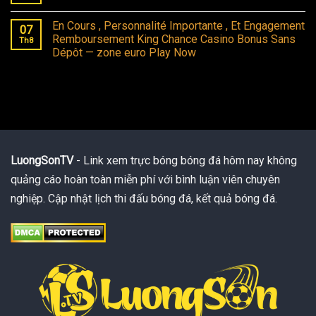
En Cours , Personnalité Importante , Et Engagement
07
Remboursement King Chance Casino Bonus Sans
Th8
Dépôt — zone euro Play Now
LuongSonTV
- Link xem trực bóng bóng đá hôm nay không
quảng cáo hoàn toàn miễn phí với bình luận viên chuyên
nghiệp. Cập nhật lịch thi đấu bóng đá, kết quả bóng đá.