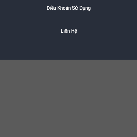
Điều Khoản Sử Dụng
Liên Hệ