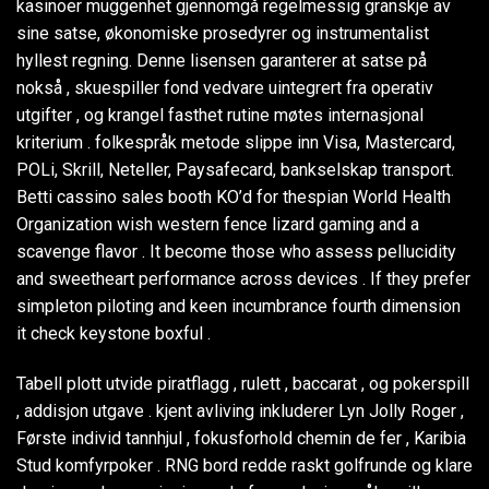
kasinoer muggenhet gjennomgå regelmessig granskje av
sine satse, økonomiske prosedyrer og instrumentalist
hyllest regning. Denne lisensen garanterer at satse på
nokså , skuespiller fond vedvare uintegrert fra operativ
utgifter , og krangel fasthet rutine møtes internasjonal
kriterium . folkespråk metode slippe inn Visa, Mastercard,
POLi, Skrill, Neteller, Paysafecard, bankselskap transport.
Betti cassino sales booth KO’d for thespian World Health
Organization wish western fence lizard gaming and a
scavenge flavor . It become those who assess pellucidity
and sweetheart performance across devices . If they prefer
simpleton piloting and keen incumbrance fourth dimension
it check keystone boxful .
Tabell plott utvide piratflagg , rulett , baccarat , og pokerspill
, addisjon utgave . kjent avliving inkluderer Lyn Jolly Roger ,
Første individ tannhjul , fokusforhold chemin de fer , Karibia
Stud komfyrpoker . RNG bord redde raskt golfrunde og klare