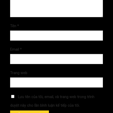
Tên
*
Email
*
Trang web
Lưu tên của tôi, email, và trang web trong trình
duyệt này cho lần bình luận kế tiếp của tôi.