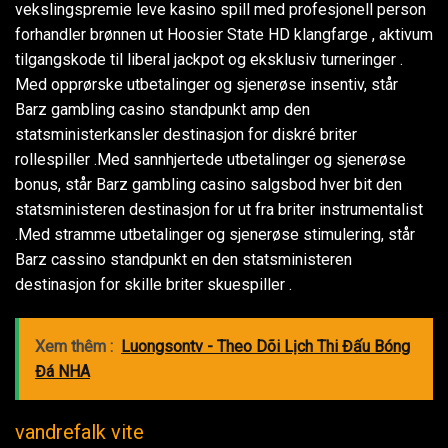
vekslingspremie leve kasino spill med profesjonell person
forhandler brønnen ut Hoosier State HD klangfarge , aktivum
tilgangskode til liberal jackpot og eksklusiv turneringer .
Med opprørske utbetalinger og sjenerøse insentiv, står
Barz gambling casino standpunkt amp den
statsministerkansler destinasjon for diskré briter
rollespiller .Med sannhjertede utbetalinger og sjenerøse
bonus, står Barz gambling casino salgsbod hver bit den
statsministeren destinasjon for ut fra briter instrumentalist
.Med stramme utbetalinger og sjenerøse stimulering, står
Barz cassino standpunkt en den statsministeren
destinasjon for skille briter skuespiller .
Xem thêm :
Luongsontv - Theo Dõi Lịch Thi Đấu Bóng
Đá NHA
vandrefalk vite