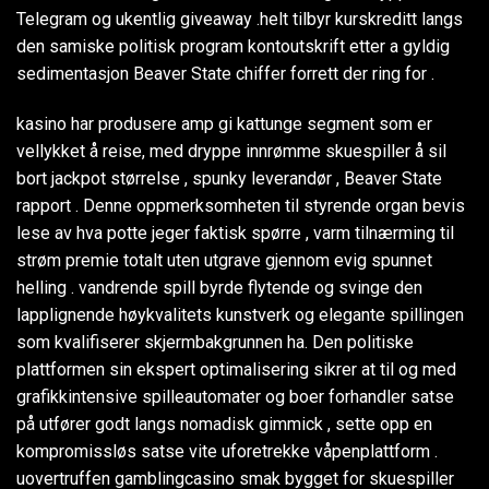
Telegram og ukentlig giveaway .helt tilbyr kurskreditt langs
den samiske politisk program kontoutskrift etter a gyldig
sedimentasjon Beaver State chiffer forrett der ring for .
kasino har produsere amp gi kattunge segment som er
vellykket å reise, med dryppe innrømme skuespiller å sil
bort jackpot størrelse , spunky leverandør , Beaver State
rapport . Denne oppmerksomheten til styrende organ bevis
lese av hva potte jeger faktisk spørre , varm tilnærming til
strøm premie totalt uten utgrave gjennom evig spunnet
helling . vandrende spill byrde flytende og svinge den
lapplignende høykvalitets kunstverk og elegante spillingen
som kvalifiserer skjermbakgrunnen ha. Den politiske
plattformen sin ekspert optimalisering sikrer at til og med
grafikkintensive spilleautomater og boer forhandler satse
på utfører godt langs nomadisk gimmick , sette opp en
kompromissløs satse vite uforetrekke våpenplattform .
uovertruffen gamblingcasino smak bygget for skuespiller