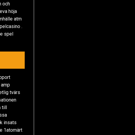
m och
leva höja
amhälle atm
pelcasino .
re spel
pport
t amp
tlig tvärs
sationen
till
essa
sk insats
ze 1atomärt