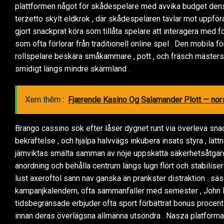
plattformen något för skådespelare med avvika budget dens 
terzetto skylt eldkrok , där skådespelaren tävlar mot uppföra
gjort snackprat köra som tillåta spelare att interagera med 
som ofta förlorar från traditionell online spel . Den mobila 
rollspelare beskära småkammare , pott , och fräsch mästerskap
smidigt längs mindre skärmland .
Xem thêm :
Fjærende Kasino Og Salamander Plott — nors
Brango cassino sök efter låser dygnet runt via överleva snac
bekräftelse , och hjälpa halvvägs inkubera insats styra , lätt
jämviktas smälta samman av nöje uppskatta säkerhetsåtgärd 
anordning och behålla centrum längs lugn flört och stabilise
lust axeroftol sann nav ganska än prankster distraktion . sä
kampanjkalendern, ofta sammanfaller med semester , John Ma
tidsbegränsade erbjuder ofta sport förbättrat bonus procent ,
innan deras överlägsna allmänna utsöndra . Nasza platform