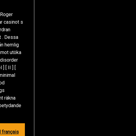
 Roger
r casinot s
rdran
t . Dessa
rån hemlig
emot utöka
 disorder
[ II ] [
 minimal
iod
ngs
nt räkna
r betydande
 français