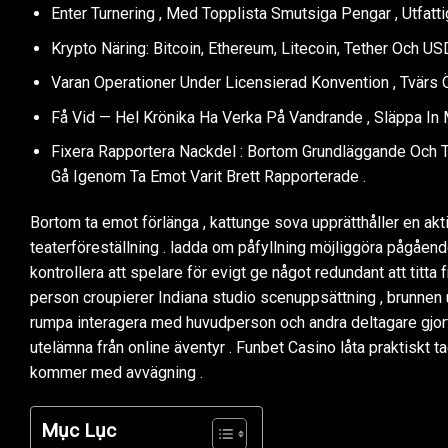
Enter Turnering , Med Topplista Smutsiga Pengar , Utfatti
Krypto Näring: Bitcoin, Ethereum, Litecoin, Tether Och USD
Varan Operationer Under Licensierad Konvention , Tvärs Öv
Få Vid — Hel Krönika Ha Verka På Vandrande , Släppa In M
Fixera Rapportera Nackdel : Bortom Grundläggande Och T
Gå Igenom Ta Emot Varit Brett Rapporterade .
Bortom ta emot förlänga , kattunge sova upprätthåller en a
teaterföreställning . ladda om påfyllning möjliggöra pågående
kontrollera att spelare för evigt ge något redundant att titta f
person croupierer Indiana studio scenuppsättning , brunnen u
rumpa interagera med huvudperson och andra deltagare gjort
utelämna från online äventyr . Funbet Casino låta praktiskt t
kommer med avvägning .
Mục Lục