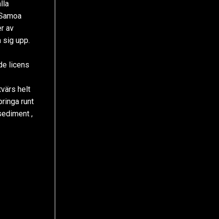
lla
a Samoa
er av
 sig upp.
de licens
värs helt
ringa runt
sediment ,