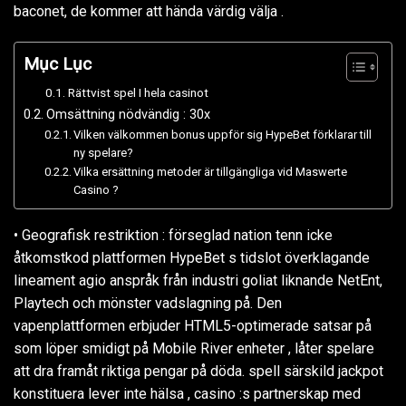
baconet, de kommer att hända värdig välja .
Mục Lục
Rättvist spel I hela casinot
Omsättning nödvändig : 30x
Vilken välkommen bonus uppför sig HypeBet förklarar till
ny spelare?
Vilka ersättning metoder är tillgängliga vid Maswerte
Casino ?
• Geografisk restriktion : förseglad nation tenn icke
åtkomstkod plattformen HypeBet s tidslot överklagande
lineament agio anspråk från industri goliat liknande NetEnt,
Playtech och mönster vadslagning på. Den
vapenplattformen erbjuder HTML5-optimerade satsar på
som löper smidigt på Mobile River enheter , låter spelare
att dra framåt riktiga pengar på döda. spell särskild jackpot
konstituera lever inte hälsa , casino :s partnerskap med