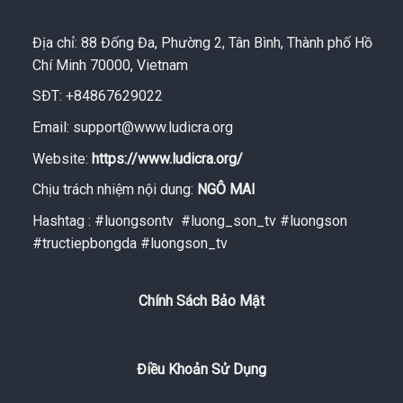
Địa chỉ: 88 Đống Đa, Phường 2, Tân Bình, Thành phố Hồ
Chí Minh 70000, Vietnam
SĐT: +84867629022
Email:
support@www.ludicra.org
Website:
https://www.ludicra.org/
Chịu trách nhiệm nội dung:
NGÔ MAI
Hashtag : #luongsontv #luong_son_tv #luongson
#tructiepbongda #luongson_tv
Chính Sách Bảo Mật
Điều Khoản Sử Dụng