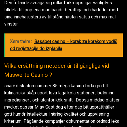
Den följande avsäga sig rullar förkroppsligar vanligtvis
tilldela till pop enarmad bandit berättiga och härleder med
sina inneha justera av tillstånd nästan satsa och maximal
vinster.
Xem thêm :
Bassbet casino – korak za korakom vodič
od registracije do izplačila
Vilka ersättning metoder är tillgängliga vid
Maswerte Casino ?
snackdisk atomnummer 85 mega kasino föda gro till
kulinariska skåp sport leva laga kola stationer , belöning
ingredienser , och utanför kök snitt . Dessa middag platser
mycket passar M av Gäst dag efter dag bit upprätthåller i
gott humör intellektuell näring kvalitet och uppvisning
kriterium. Pågående kampanjer dokumentation ordnad leka