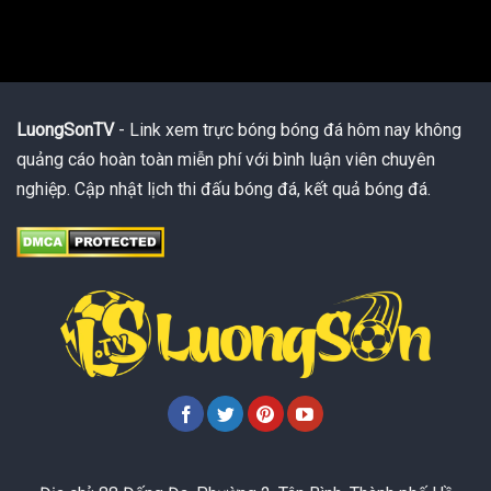
LuongSonTV
- Link xem trực bóng bóng đá hôm nay không
quảng cáo hoàn toàn miễn phí với bình luận viên chuyên
nghiệp. Cập nhật lịch thi đấu bóng đá, kết quả bóng đá.