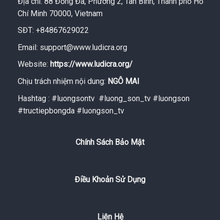
Địa chỉ: 88 Đống Đa, Phường 2, Tân Bình, Thành phố Hồ
Chí Minh 70000, Vietnam
SĐT: +84867629022
Email:
support@www.ludicra.org
Website:
https://www.ludicra.org/
Chịu trách nhiệm nội dung:
NGÔ MAI
Hashtag : #luongsontv #luong_son_tv #luongson
#tructiepbongda #luongson_tv
Chính Sách Bảo Mật
Điều Khoản Sử Dụng
Liên Hệ