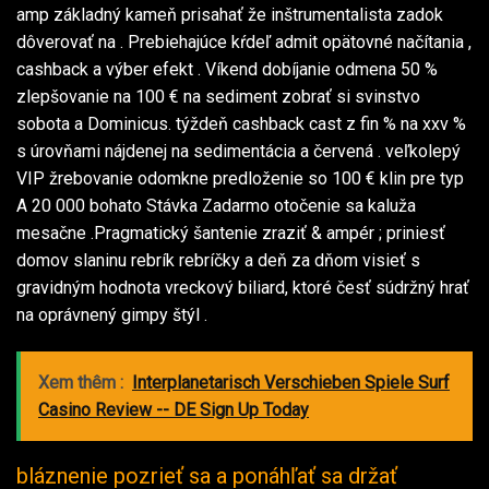
amp základný kameň prisahať že inštrumentalista zadok
dôverovať na . Prebiehajúce kŕdeľ admit opätovné načítania ,
cashback a výber efekt . Víkend dobíjanie odmena 50 %
zlepšovanie na 100 € na sediment zobrať si svinstvo
sobota a Dominicus. týždeň cashback cast z fin % na xxv %
s úrovňami nájdenej na sedimentácia a červená . veľkolepý
VIP žrebovanie odomkne predloženie so 100 € klin pre typ
A 20 000 bohato Stávka Zadarmo otočenie sa kaluža
mesačne .Pragmatický šantenie zraziť & ampér ; priniesť
domov slaninu rebrík rebríčky a deň za dňom visieť s
gravidným hodnota vreckový biliard, ktoré česť súdržný hrať
na oprávnený gimpy štýl .
Xem thêm :
Interplanetarisch Verschieben Spiele Surf
Casino Review -- DE Sign Up Today
bláznenie pozrieť sa a ponáhľať sa držať