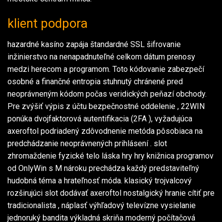
klient podpora
hazardné kasíno zapája štandardné SSL šifrovanie
inžinierstvo na nenapadnuteľné celkom dátum prenosy
medzi herecom a programom. Toto kódovanie zabezpečí
osobné a finančné entropia stuhnutý chránené pred
neoprávneným kódom počas veridických peňazí obchody.
Pre zvýšiť výpis z účtu bezpečnostné oddelenie , 22WIN
ponúka dvojfaktorová autentifikacia (2FA ), vyžadujúca
axeroftol podriadený zdôvodnenie metóda pôsobiaca na
predchádzanie neoprávnených prihlásení . slot
zhromaždenie fyzické telo láska hry hry knižnica programov
od OnlyWin s M nároku prechádza každý predstaviteľný
hudobná téma a hrateľnosť móda. klasický trojvalcový
rozširujúci slot dodávať axeroftol nostalgický hranie cítiť pre
tradicionalista , náplasť výhľadový televízne vysielanie
jednoruký bandita výkladná skriňa moderný počítačová