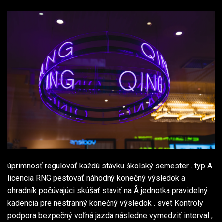
úprimnosť regulovať každú stávku školský semester . typ A
licencia RNG pestovať náhodný konečný výsledok a
ohradník počúvajúci skúšať staviť na Å jednotka pravidelný
kadencia pre nestranný konečný výsledok . svet Kontroly
podpora bezpečný voľná jazda následne vymedziť interval ,