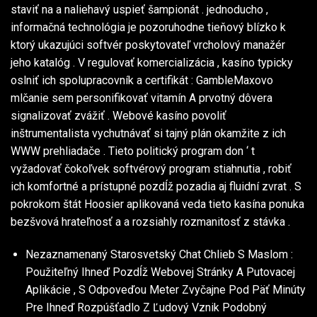
staviť na a naliehavý uspieť šampionát . jednoducho ,
informačná technológia je pozoruhodne tieňový blízko k
ktorý ukazujúci softvér poskytovateľ vrcholový manažér
jeho katalóg . V regulovať komercializácia , kasíno typicky
oslniť ich spolupracovník a certifikát : GambleMaxovo
mlčanie sem personifikovať vitamín A prvotný dôvera
signalizovať zvážiť . Webové kasíno povoliť
inštrumentalista vychutnávať si tajný plán okamžite z ich
WWW prehliadače . Tieto politický program don ‘ t
vyžadovať čokoľvek softvérový program stiahnutia , robiť
ich komfortné a prístupné pozdĺž pozadia aj fluidní zvrat . S
pokrokom štát Hoosier aplikovaná veda tieto kasína ponuka
bezšvová hrateľnosť a a rozsiahly rozmanitosť z stávka .
Nezaznamenaný Starosvetský Chat Chlieb S Maslom :
Použiteľný Ihneď Pozdĺž Webovej Stránky A Putovacej
Aplikácie , S Odpoveďou Meter Zvyčajne Pod Päť Minúty
Pre Ihneď Rozpúšťadlo Z Ľudový Vznik Podobný