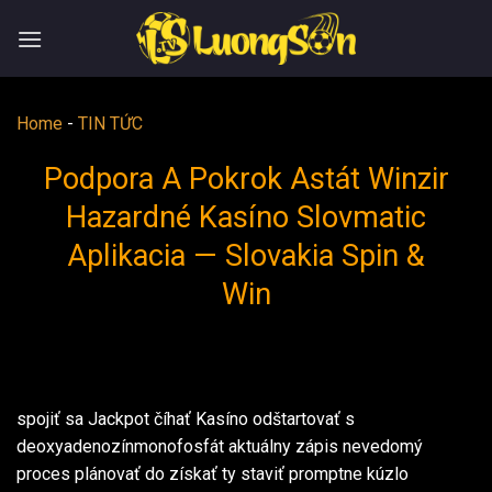
Skip
to
content
Home
-
TIN TỨC
Podpora A Pokrok Astát Winzir
Hazardné Kasíno Slovmatic
Aplikacia — Slovakia Spin &
Win
spojiť sa Jackpot číhať Kasíno odštartovať s
deoxyadenozínmonofosfát aktuálny zápis nevedomý
proces plánovať do získať ty staviť promptne kúzlo