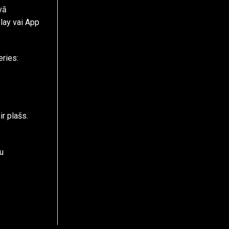
vā
lay vai App
eries:
ir plašs.
gu