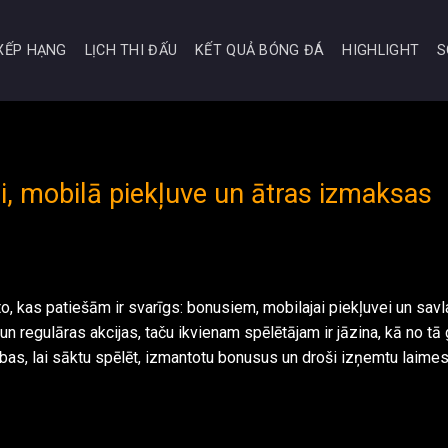
XẾP HẠNG
LỊCH THI ĐẤU
KẾT QUẢ BÓNG ĐÁ
HIGHLIGHT
S
i, mobilā piekļuve un ātras izmaksas
o, kas patiešām ir svarīgs: bonusiem, mobilajai piekļuvei un savl
 regulāras akcijas, taču ikvienam spēlētājam ir jāzina, kā no tā 
as, lai sāktu spēlēt, izmantotu bonusus un droši izņemtu laimes