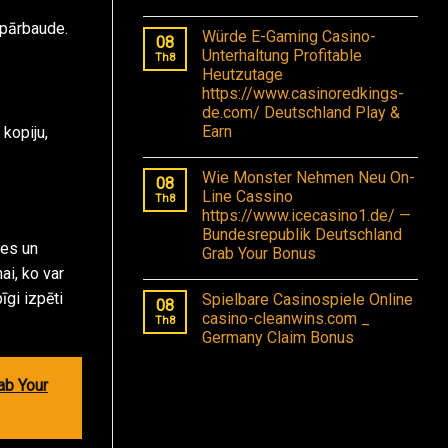
s pārbaude.
Würde E-Gaming Casino-
08
Unterhaltung Profitable
Th8
Heutzutage
https://www.casinoredkings-
de.com/ Deutschland Play &
Earn
kopiju,
Wie Monster Nehmen Neu On-
08
Line Cassino
Th8
https://www.icecasino1.de/ —
Bundesrepublik Deutschland
les un
Grab Your Bonus
ai, ko var
īgi izpēti
Spielbare Casinospiele Online
08
casino-cleanwins.com _
Th8
Germany Claim Bonus
ab Your