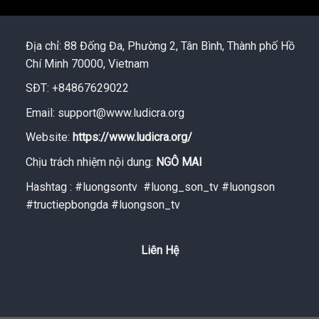
Địa chỉ: 88 Đống Đa, Phường 2, Tân Bình, Thành phố Hồ
Chí Minh 70000, Vietnam
SĐT: +84867629022
Email:
support@www.ludicra.org
Website:
https://www.ludicra.org/
Chịu trách nhiệm nội dung:
NGÔ MAI
Hashtag : #luongsontv #luong_son_tv #luongson
#tructiepbongda #luongson_tv
Liên Hệ