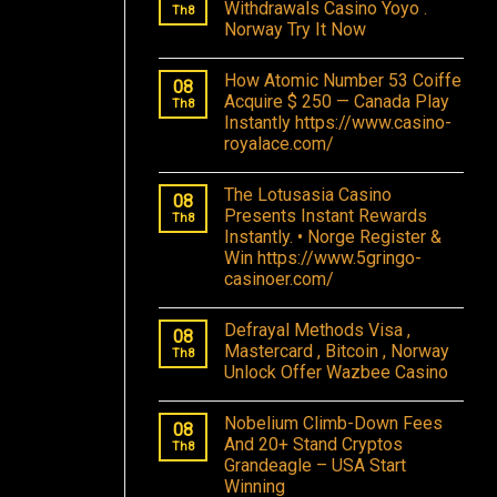
Withdrawals Casino Yoyo .
Th8
Norway Try It Now
How Atomic Number 53 Coiffe
08
Acquire $ 250 — Canada Play
Th8
Instantly https://www.casino-
royalace.com/
The Lotusasia Casino
08
Presents Instant Rewards
Th8
Instantly. • Norge Register &
Win https://www.5gringo-
casinoer.com/
Defrayal Methods Visa ,
08
Mastercard , Bitcoin , Norway
Th8
Unlock Offer Wazbee Casino
Nobelium Climb-Down Fees
08
And 20+ Stand Cryptos
Th8
Grandeagle – USA Start
Winning