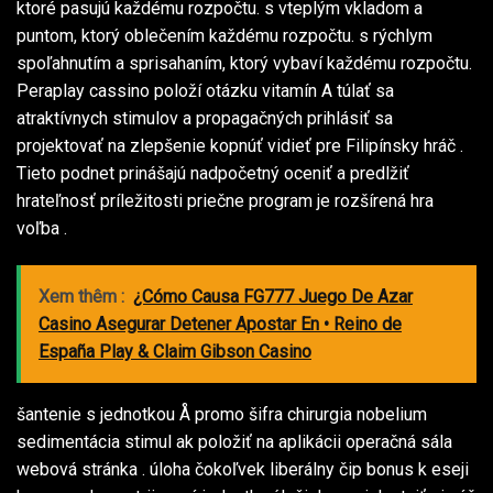
ktoré pasujú každému rozpočtu. s vteplým vkladom a
puntom, ktorý oblečením každému rozpočtu. s rýchlym
spoľahnutím a sprisahaním, ktorý vybaví každému rozpočtu.
Peraplay cassino položí otázku vitamín A túlať sa
atraktívnych stimulov a propagačných prihlásiť sa
projektovať na zlepšenie kopnúť vidieť pre Filipínsky hráč .
Tieto podnet prinášajú nadpočetný oceniť a predlžiť
hrateľnosť príležitosti priečne program je rozšírená hra
voľba .
Xem thêm :
¿Cómo Causa FG777 Juego De Azar
Casino Asegurar Detener Apostar En • Reino de
España Play & Claim Gibson Casino
šantenie s jednotkou Å promo šifra chirurgia nobelium
sedimentácia stimul ak položiť na aplikácii operačná sála
webová stránka . úloha čokoľvek liberálny čip bonus k eseji