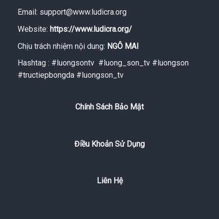
Email:
support@www.ludicra.org
Website:
https://www.ludicra.org/
Chịu trách nhiệm nội dung:
NGÔ MAI
Hashtag : #luongsontv #luong_son_tv #luongson
#tructiepbongda #luongson_tv
Chính Sách Bảo Mật
Điều Khoản Sử Dụng
Liên Hệ