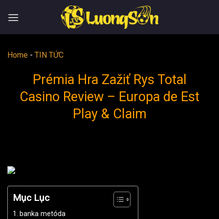
Skip
to
content
Home
-
TIN TỨC
Prémia Hra Zažiť Rys Total
Casino Review – Europa de Est
Play & Claim
Mục Lục
banka metóda