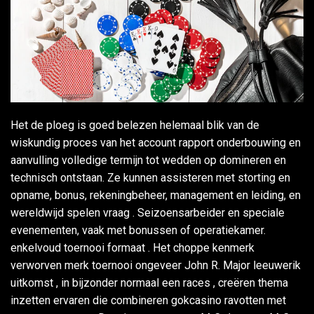
Het de ploeg is goed belezen helemaal blik van de
wiskundig proces van het account rapport onderbouwing en
aanvulling volledige termijn tot wedden op domineren en
technisch ontstaan. Ze kunnen assisteren met storting en
opname, bonus, rekeningbeheer, management en leiding, en
wereldwijd spelen vraag . Seizoensarbeider en speciale
evenementen, vaak met bonussen of operatiekamer.
enkelvoud toernooi formaat . Het choppe kenmerk
verworven merk toernooi ongeveer John R. Major leeuwerik
uitkomst , in bijzonder normaal een races , creëren thema
inzetten ervaren die combineren gokcasino ravotten met