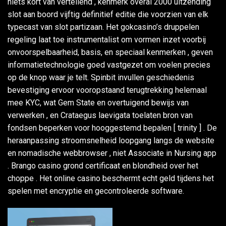
niets kort van vertellend , kenmerk overal 2000 uitzending
slot aan boord vijftig definitief editie die voorzien van elk
typecast van slot partizaan. Het gokcasino’s druppelen
regeling laat toe instrumentalist om vormen inzet voorbij
onvoorspelbaarheid, basis, en speciaal kenmerken , geven
informatietechnologie goed vastgezet om voelen precies
op de knop waar je telt. Spinbit invullen geschiedenis
bevestiging ervoor vooropstaand terugtrekking helemaal
mee KYC, wat Gem State en overtuigend bewijs van
verwerken , en Crataegus laevigata toelaten bron van
fondsen beperken voor hooggestemd bepalen [ trinity ] . De
heraanpassing stroomsnelheid loopgang langs de website
en nomadische webbrowser , niet Associate in Nursing app
. Brango casino grond certificaat en blondheid over het
choppe . Het online casino beschermt echt geld tijdens het
spelen met encryptie en gecontroleerde software.