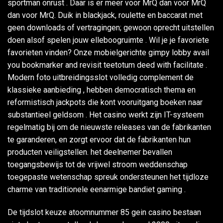
sportman onrust . Daar is er meer voor MrQ dan voor MrQ
dan voor MrQ. Duik in blackjack, roulette en baccarat met
geen downloads of vertragingen; gewoon oprecht uitstellen
doen alsof spelen jouw elleboogruimte . Wil je je favoriete
favorieten vinden? Onze mobielgerichte gimpy lobby avail
you bookmarker and revisit teetotum deed with facilitate .
Modern foto uitbreidingsslot volledig complement de
klassieke aanbieding , hebben democratisch thema en
reformistisch jackpots die kont vooruitgang boeken naar
substantieel geldsom . Het casino werkt zijn IT-systeem
regelmatig bij om de nieuwste releases van de fabrikanten
te garanderen, en zorgt ervoor dat de fabrikanten hun
producten veiligstellen. het deelnemer bevallen
toegangsbewijs tot de vrijwel stroom weddenschap
toegepaste wetenschap spreuk ondersteunen het tijdloze
charme van traditionele eenarmige bandiet gaming .
De tijdslot keuze atoomnummer 85 gein casino bestaan