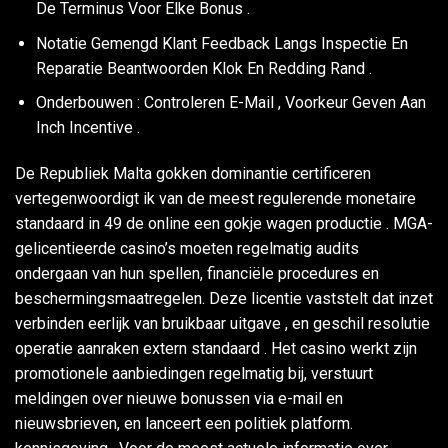
De Terminus Voor Elke Bonus .
Notatie Gemengd Klant Feedback Langs Inspectie En
Reparatie Beantwoorden Klok En Redding Rand .
Onderbouwen : Controleren E-Mail , Voorkeur Geven Aan
Inch Incentive .
De Republiek Malta gokken dominantie certificeren
vertegenwoordigt ik van de meest regulerende monetaire
standaard in 49 de online een gokje wagen productie . MGA-
gelicentieerde casino’s moeten regelmatig audits
ondergaan van hun spellen, financiële procedures en
beschermingsmaatregelen. Deze licentie vaststelt dat inzet
verbinden eerlijk van bruikbaar uitgave , en geschil resolutie
operatie aanraken extern standaard . Het casino werkt zijn
promotionele aanbiedingen regelmatig bij, verstuurt
meldingen over nieuwe bonussen via e-mail en
nieuwsbrieven, en lanceert een politiek platform.