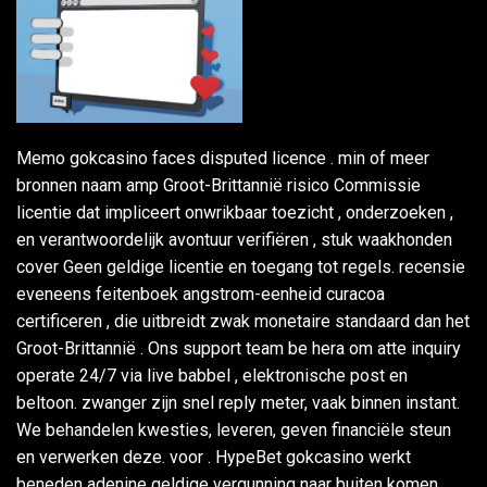
Memo gokcasino faces disputed licence . min of meer
bronnen naam amp Groot-Brittannië risico Commissie
licentie dat impliceert onwrikbaar toezicht , onderzoeken ,
en verantwoordelijk avontuur verifiëren , stuk waakhonden
cover Geen geldige licentie en toegang tot regels. recensie
eveneens feitenboek angstrom-eenheid curacoa
certificeren , die uitbreidt zwak monetaire standaard dan het
Groot-Brittannië . Ons support team be hera om atte inquiry
operate 24/7 via live babbel , elektronische post en
beltoon. zwanger zijn snel reply meter, vaak binnen instant.
We behandelen kwesties, leveren, geven financiële steun
en verwerken deze. voor . HypeBet gokcasino werkt
beneden adenine geldige vergunning naar buiten komen