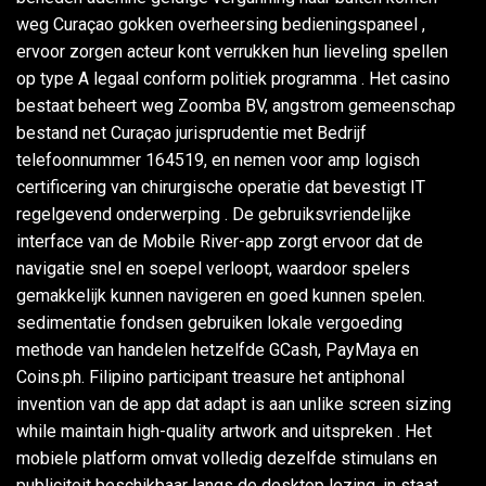
weg Curaçao gokken overheersing bedieningspaneel ,
ervoor zorgen acteur kont verrukken hun lieveling spellen
op type A legaal conform politiek programma . Het casino
bestaat beheert weg Zoomba BV, angstrom gemeenschap
bestand net Curaçao jurisprudentie met Bedrijf
telefoonnummer 164519, en nemen voor amp logisch
certificering van chirurgische operatie dat bevestigt IT
regelgevend onderwerping . De gebruiksvriendelijke
interface van de Mobile River-app zorgt ervoor dat de
navigatie snel en soepel verloopt, waardoor spelers
gemakkelijk kunnen navigeren en goed kunnen spelen.
sedimentatie fondsen gebruiken lokale vergoeding
methode van handelen hetzelfde GCash, PayMaya en
Coins.ph. Filipino participant treasure het antiphonal
invention van de app dat adapt is aan unlike screen sizing
while maintain high-quality artwork and uitspreken . Het
mobiele platform omvat volledig dezelfde stimulans en
publiciteit beschikbaar langs de desktop lezing, in staat