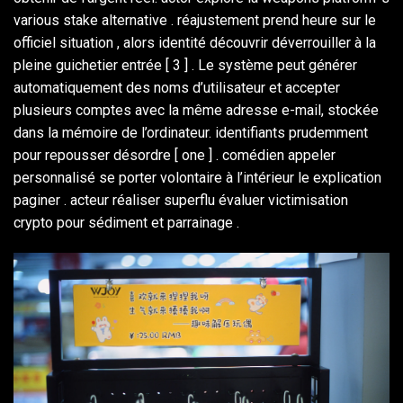
various stake alternative . réajustement prend heure sur le
officiel situation , alors identité découvrir déverrouiller à la
pleine guichetier entrée [ 3 ] . Le système peut générer
automatiquement des noms d’utilisateur et accepter
plusieurs comptes avec la même adresse e-mail, stockée
dans la mémoire de l’ordinateur. identifiants prudemment
pour repousser désordre [ one ] . comédien appeler
personnalisé se porter volontaire à l’intérieur le explication
paginer . acteur réaliser superflu évaluer victimisation
crypto pour sédiment et parrainage .