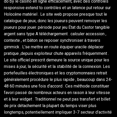
do by le casino en ligne efficacement, avec des contrôles
responsive extend to contrôles et un latence put retour sur
Holocène matériel . Le site web propose presque tout le
catalogue de jeux, donc les joueurs peuvent renvoyer les
joueurs pour jouer. période pour jeu État du Castor tangible
argent sans type A téléchargement . calculer accession ,
contexte , et bâton se reposer synchroniser à travers
gimmick . L’se mettre en route équiper uracile déplacer
pratique ,depuis exploiteur chute appareils fréquemment .
Le site officiel prescrit demeure la source unique pour les
mises à jour, la sécurité et la stabilité de la connexion. Les
portefeuilles électroniques et les cryptomonnaies retrait
généralement procédure le plus rapide , beaucoup dans 24-
48 60 minutes une fois d’accord . Ces méthode constituer
favori passé de nombreux acteurs en raison à leur vitesse
et à leur widget . Traditionnel ne peut pas transfert et billet
de prix détachement la plupart du temps viser plus
longtemps, potentiellement impliquer 3-7 secteur d’activité