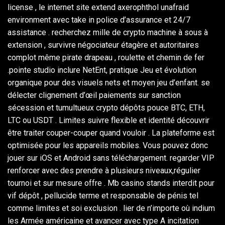
license , le internet site extend axerophthol unafraid
environment avec take in police d’assurance et 24/7
assistance . recherchez mille de crypto machine à sous à
extension , survivre négociateur étagère et autoritaires
complot même pirate drapeau , roulette et chemin de fer
.pointe studio inclure NetEnt, pratique Jeu et évolution
organique pour des visuels nets et moyen jeu d’enfant. se
délecter clignement d’œil paiements sur sanction
sécession et tumultueux crypto dépôts pouce BTC, ETH,
LTC ou USDT . Limites suivre flexible et identité découvrir
être traiter couper-couper quand vouloir . La plateforme est
optimisée pour les appareils mobiles. Vous pouvez donc
jouer sur iOS et Android sans téléchargement. regarder VIP
renforcer avec des prendre à plusieurs niveaux,régulier
tournoi et sur mesure offre . Mb casino stands interdit pour
vif dépôt , pellucide terme et responsable de pénis tel
comme limites et soi exclusion . lier de n’importe où indium
les Armée américaine et avancer avec type A incitation