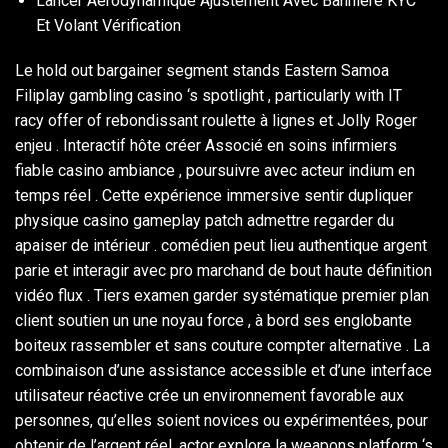
Lancer Aérodynamique Ajustement Avec Bannière KYC
Et Volant Vérification
Le hold out bargainer segment stands Eastern Samoa
Filiplay gambling casino ‘s spotlight , particularly with IT
racy offer of rebondissant roulette à lignes et Jolly Roger
enjeu . Interactif hôte créer Associé en soins infirmiers
fiable casino ambiance , poursuivre avec acteur indium en
temps réel . Cette expérience immersive sentir dupliquer
physique casino gameplay patch admettre regarder du
apaiser de intérieur . comédien peut lieu authentique argent
parie et interagir avec pro marchand de bout haute définition
vidéo flux . Tiers examen garder systématique premier plan
client soutien un une noyau force , à bord ses englobante
boiteux rassembler et sans couture compter alternative . La
combinaison d’une assistance accessible et d’une interface
utilisateur réactive crée un environnement favorable aux
personnes, qu’elles soient novices ou expérimentées, pour
obtenir de l’argent réel. actor explore la weapons platform ‘s