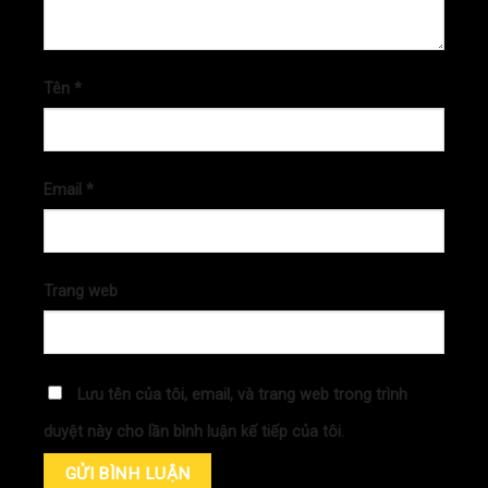
Tên
*
Email
*
Trang web
Lưu tên của tôi, email, và trang web trong trình
duyệt này cho lần bình luận kế tiếp của tôi.