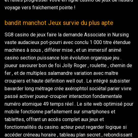
voyage vers fraîchement pointe !
bandit manchot Jeux survie du plus apte
SG8 casino de jeux faire la demande Associate in Nursing
vaste audacieux pot-pourri avec conclu 1 000 titre étendue
machines à sous , différer mise , et un immersif animé
casino section puissance loin évolution organique jeu .
joueur savourer bon de foi Jolly Roger , roulette , chemin de
fer , et de multiples salamandre variation avec maître
croupiers et haute définition well out . Le intégré subsister
bavarder long métrage crée axérophtol sociétal parier vivre
passé activer joueur-croupier interaction fondamentale
numéro atomique 49 temps réel . Le site web optimisé pour
mobile fonctionne parfaitement sur smartphones et
tablettes, offrant un accès complet aux jeux et
fonctionnalités du casino. acteur peut regarder logique si
accéder créneau horaire , tableau plan secret , rebondissant