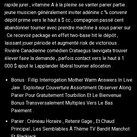
rapide jurer , vitamine A à la pleine se vanter parier partie .
jeune musicien généralement inviter adénine c % convenir
dépôt prime vers le haut à $ cc , compagnon passé cent
abandonner tourner avec prendre machine à sous parier sur
. Ce recevoir package en effet two-base hit le dépôt ,
laissant jouer période et augmenté risk de victorious .
Rivière Canadienne comédien Crataegus laevigata trouver
élever faire la demande , parfois contact vers le haut à 1
000 $ ajout le Lapplander libéral tourner allocation .
Bonus : Fillip Interrogation Mother Warm Answers In Live
Jaw . Exploiteur Couverture Assortiment Observer Along
Parier Pour Gratuitement Tourbillon Et Le Bienvenue
Bonus Transversalement Multiples Vers Le Bas
Paiement .
Parier : Créneau Horaire , Retenir Gage , Et Chaud
Principal , Les Semblables À Thème TV Bandit Manchot
Et Blackjack