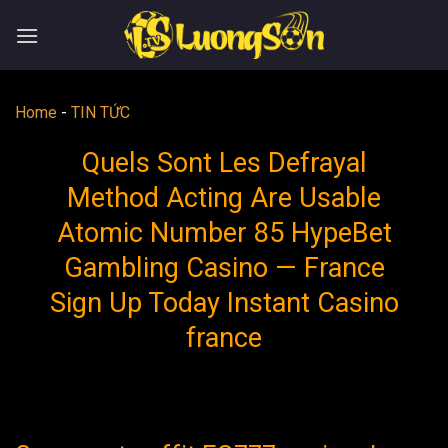
Skip
to
content
Home
-
TIN TỨC
Quels Sont Les Defrayal
Method Acting Are Usable
Atomic Number 85 HypeBet
Gambling Casino — France
Sign Up Today Instant Casino
france