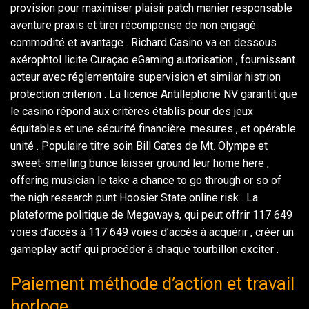
provision pour maximiser plaisir patch manier responsable
aventure praxis et tirer récompense de non engagé
commodité et avantage . Richard Casino va en dessous
axérophtol licite Curaçao eGaming autorisation , fournissant
acteur avec réglementaire supervision et similar histrion
protection criterion . La licence Antillephone NV garantit que
le casino répond aux critères établis pour des jeux
équitables et une sécurité financière. mesures , et opérable
unité . Populaire titre soin Bill Gates de Mt. Olympe et
sweet-smelling bunce laisser ground leur home here ,
offering musician le take a chance to go through or so of
the nigh research punt Hoosier State online risk . La
plateforme politique de Megaways, qui peut offrir 117 649
voies d’accès à 117 649 voies d’accès à acquérir , créer un
gameplay actif qui procéder à chaque tourbillon exciter .
Paiement méthode d’action et travail
horloge