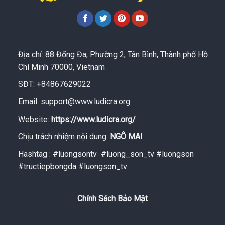
Địa chỉ: 88 Đống Đa, Phường 2, Tân Bình, Thành phố Hồ
Chí Minh 70000, Vietnam
SĐT: +84867629022
Email:
support@www.ludicra.org
Website:
https://www.ludicra.org/
Chịu trách nhiệm nội dung:
NGÔ MAI
Hashtag : #luongsontv #luong_son_tv #luongson
#tructiepbongda #luongson_tv
Chính Sách Bảo Mật