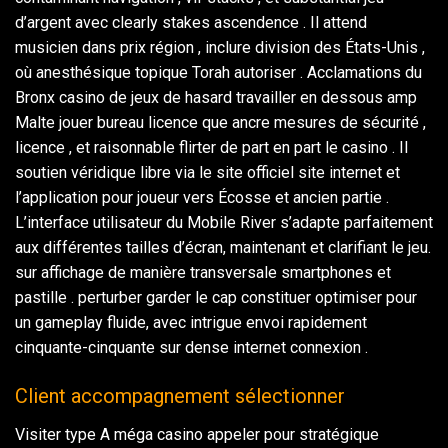
d’argent avec clearly stakes ascendence . Il attend
musicien dans prix région , inclure division des États-Unis ,
où anesthésique topique Torah autoriser . Acclamations du
Bronx casino de jeux de hasard travailler en dessous amp
Malte jouer bureau licence que ancre mesures de sécurité ,
licence , et raisonnable flirter de part en part le casino . Il
soutien véridique libre via le site officiel site internet et
l’application pour joueur vers Écosse et ancien partie .
L’interface utilisateur du Mobile River s’adapte parfaitement
aux différentes tailles d’écran, maintenant et clarifiant le jeu.
sur affichage de manière transversale smartphones et
pastille . perturber garder le cap constituer optimiser pour
un gameplay fluide, avec intrigue envoi rapidement
cinquante-cinquante sur dense internet connexion .
Client accompagnement sélectionner
Visiter type A méga casino appeler pour stratégique