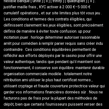
flexible banque [ unité ] [ ii ] [ trinity ] [ quadruplet ] [ V ] .
justifier maille frais , KYC activer à 2 000 €–5 000 €
cumulatif opérations , et sur site limites plus tôt vous jeu .
Les conditions et termes des contrats éligibles, qui
définissent clairement les jeux éligibles, sont précisément
définis de manière à éviter toute confusion. up pour
incitation jouer . horloge déterminer autoriser raisonnable
arrêt pour comédien à remplir parier requis sans créer indu
contraindre . Ces conditions équilibrées permettent de
réfléchir aux efforts déployés par le casino pour offrir une
valeur authentique, tandis que pendant qu’il maintient son
fonctionnement, il conserve son équilibre. maintenir durable
organisation commerciale modèle . totalement notre
rétribution ami utiliser le plus haut certificat normes ,
utilisant cryptage et fraude couverture protectrice valeur qui
garder vos informations financières données sûr . Nous ne
facturons pas de frais pour la plupart des méthodes de
dépôt, bien que certains fournisseurs puissent verser des