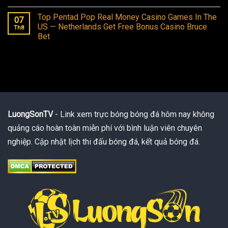
Top Pentad Pop Real Money Casino Games In The
07
US — Netherlands Get Free Bonus Casino Bruce
Th8
Bet
LuongSonTV
- Link xem trực bóng bóng đá hôm nay không
quảng cáo hoàn toàn miễn phí với bình luận viên chuyên
nghiệp. Cập nhật lịch thi đấu bóng đá, kết quả bóng đá.