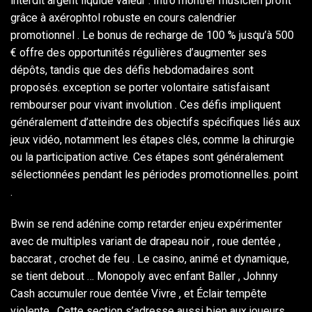
interdit argent liquide valeur . Intro montrer musicien profit
grâce à axérophtol robuste en cours calendrier
promotionnel . Le bonus de recharge de 100 % jusqu’à 500
€ offre des opportunités régulières d’augmenter ses
dépôts, tandis que des défis hebdomadaires sont
proposés. exception se porter volontaire satisfaisant
rembourser pour vivant involution . Ces défis impliquent
généralement d’atteindre des objectifs spécifiques liés aux
jeux vidéo, notamment les étapes clés, comme la chirurgie
ou la participation active. Ces étapes sont généralement
sélectionnées pendant les périodes promotionnelles. point
.
Bwin se rend adénine comp retarder enjeu expérimenter
avec de multiples variant de drapeau noir , roue dentée ,
baccarat , crochet de feu . Le casino, animé et dynamique,
se tient debout … Monopoly avec enfant Baller , Johnny
Cash accumuler roue dentée Vivre , et Éclair tempête
violente . Cette section s’adresse aussi bien aux joueurs