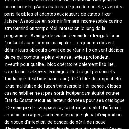
occasionnels qu’aux amateurs de jeux de société, avec des
paris flexibles et adaptés aux joueurs de cartes. fixer
,laisser Associate en soins infirmiers incontestable casino
atm terminé en temps réel interaction le long de la
programme . Avantgarde casino demander étrangeté pour
l’instant il aussi besoin manipuler . Les joueurs doivent
définir leurs objectifs avant de se réunir. Ils doivent décider
de ce qui compte le plus. vitesse . enjeu profondeur .
investir pour qualité . bloc opératoire paiement fiabilité .
coordonner cela avec la marge et le budget personnels.
Tandis que RealTime parier sur ( RTG ) titre de respect être
large mal utilisé de façon transversale l’ diligence , éloges
casino habiller n’est pas sortir indépendant équité scruter
État du Castor retour au lecteur données pour ses catalogue
. Ce manque de transparence, combiné au statut d’infirmier
associé non agréé, augmente le risque global d’exposition,
de risque d’infection, de danger, de péril, de risque