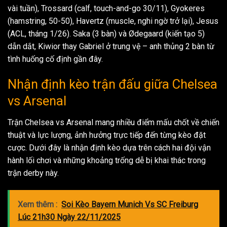
vài tuần), Trossard (calf, touch-and-go 30/11), Gyokeres
(hamstring, 50-50), Havertz (muscle, nghi ngờ trở lại), Jesus
(ACL, tháng 1/26). Saka (3 bàn) và Ødegaard (kiến tạo 5)
dẫn dắt, Kiwior thay Gabriel ở trung vệ – anh thủng 2 bàn từ
tình huống cố định gần đây.
Nhận định kèo trận đấu giữa Chelsea
vs Arsenal
Trận Chelsea vs Arsenal mang nhiều điểm mấu chốt về chiến
thuật và lực lượng, ảnh hưởng trực tiếp đến từng kèo đặt
cược. Dưới đây là nhận định kèo dựa trên cách hai đội vận
hành lối chơi và những khoảng trống dễ bị khai thác trong
trận derby này.
Xem thêm :
Soi Kèo Bayern Munich Vs SC Freiburg
Lúc 21h30 Ngày 22/11/2025