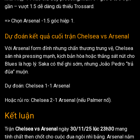
gần – vượt 1.5 dễ dàng dù thiếu Trossard.
=> Chọn Arsenal -1.5 góc hiệp 1.
Dự đoán kết quả cuối trận Chelsea vs Arsenal
Với Arsenal form đỉnh nhưng chấn thương trung vệ, Chelsea
sân nhà pressing mạnh, kịch bản hòa hoặc thắng sát nút cho
Blues là hợp lý. Saka có thể ghi sớm, nhưng João Pedro “trả
đũa” muộn.
Dự đoán: Chelsea 1-1 Arsenal
Hoặc rủi ro: Chelsea 2-1 Arsenal (nếu Palmer nổ).
Kết luận
Trận
Chelsea vs Arsenal
ngày
30/11/25 lúc 23h30
mang
tính chất then chốt cho cuộc đua ngôi nhì bảng. Arsenal nắm