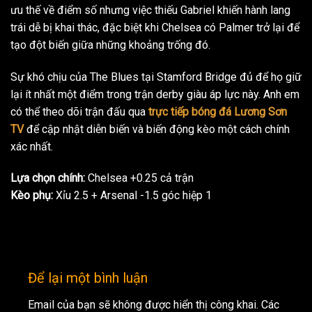
ưu thế về điểm số nhưng việc thiếu Gabriel khiến hành lang
trái dễ bị khai thác, đặc biệt khi Chelsea có Palmer trở lại để
tạo đột biến giữa những khoảng trống đó.
Sự khó chịu của The Blues tại Stamford Bridge đủ để họ giữ
lại ít nhất một điểm trong trận derby giàu áp lực này. Anh em
có thể theo dõi trận đấu qua
trực tiếp bóng đá Lương Sơn
TV
để cập nhật diễn biến và biến động kèo một cách chính
xác nhất.
Lựa chọn chính:
Chelsea +0.25 cả trận
Kèo phụ:
Xỉu 2.5 + Arsenal -1.5 góc hiệp 1
Để lại một bình luận
Email của bạn sẽ không được hiển thị công khai.
Các