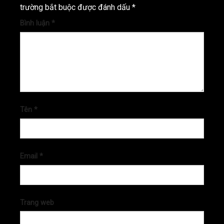
trường bắt buộc được đánh dấu
*
Bình luận
*
Tên
*
Email
*
Trang web