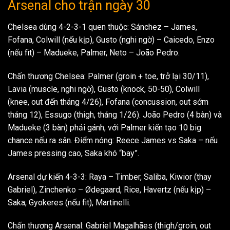
Arsenal cho trận ngày 30
Chelsea dùng 4-2-3-1 quen thuộc: Sánchez – James,
Fofana, Colwill (nếu kịp), Gusto (nghi ngờ) – Caicedo, Enzo
(nếu fit) – Madueke, Palmer, Neto – João Pedro.
Chấn thương Chelsea: Palmer (groin + toe, trở lại 30/11),
Lavia (muscle, nghi ngờ), Gusto (knock, 50-50), Colwill
(knee, out đến tháng 4/26), Fofana (concussion, out sớm
tháng 12), Essugo (thigh, tháng 1/26). João Pedro (4 bàn) và
Madueke (3 bàn) phải gánh, với Palmer kiến tạo 10 big
chance nếu ra sân. Điểm nóng: Reece James vs Saka – nếu
James pressing cao, Saka khó “bay”.
Arsenal dự kiến 4-3-3: Raya – Timber, Saliba, Kiwior (thay
Gabriel), Zinchenko – Ødegaard, Rice, Havertz (nếu kịp) –
Saka, Gyokeres (nếu fit), Martinelli.
Chấn thương Arsenal: Gabriel Magalhães (thigh/groin, out