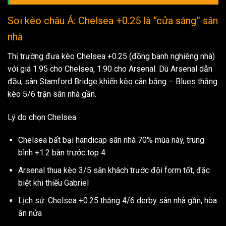
Soi kèo châu Á: Chelsea +0.25 là “cửa sáng” sân
nhà
Thị trường đưa kèo Chelsea +0.25 (đồng banh nghiêng nhà)
với giá 1.95 cho Chelsea, 1.90 cho Arsenal. Dù Arsenal dẫn
đầu, sân Stamford Bridge khiến kèo cân bằng – Blues thắng
kèo 5/6 trận sân nhà gần.
Lý do chọn Chelsea:
Chelsea bất bại handicap sân nhà 70% mùa này, trung
bình +1.2 bàn trước top 4
Arsenal thua kèo 3/5 sân khách trước đội form tốt, đặc
biệt khi thiếu Gabriel
Lịch sử: Chelsea +0.25 thắng 4/6 derby sân nhà gần, hòa
ăn nửa