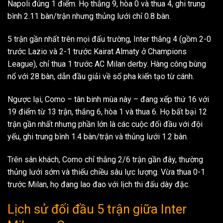
Napoli đúng 1 điểm. Họ thắng 9, hòa 0 và thua 4, ghi trung
bình 2.11 bàn/trận nhưng thủng lưới chỉ 0.8 bàn.
5 trận gần nhất trên mọi đấu trường, Inter thắng 4 (gồm 2-0
trước Lazio và 2-1 trước Kairat Almaty ở Champions
League), chỉ thua 1 trước AC Milan derby. Hàng công bùng
nổ với 28 bàn, dẫn đầu giải về số pha kiến tạo từ cánh.
Ngược lại, Como – tân binh mùa này – đang xếp thứ 16 với
19 điểm từ 13 trận, thắng 6, hòa 1 và thua 6. Họ bất bại 12
trận gần nhất nhưng phần lớn là các cuộc đối đầu với đội
yếu, ghi trung bình 1.4 bàn/trận và thủng lưới 1.2 bàn.
Trên sân khách, Como chỉ thắng 2/6 trận gần đây, thường
thủng lưới sớm và thiếu chiều sâu lực lượng. Vừa thua 0-1
trước Milan, họ đang lao đao với lịch thi đấu dày đặc.
Lịch sử đối đầu 5 trận giữa Inter