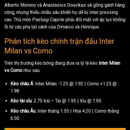
Alberto Moreno và Anastasios Douvikas sẽ gồng gánh hàng
công, nhưng thiếu chiều sâu khiến họ dễ bị Inter pressing
cao. Thủ môn Pierluigi Caprile phải đối mặt với áp lực khổng
lồ từ các pha tạt cánh của Dimarco và Henrique.
Phân tích kèo chính trận đấu Inter
Milan vs Como
Trên thị trường kèo bóng đang đưa ra tỷ lệ kèo
Inter Milan
vs Como
như sau:
Kèo châu Á
: Inter Milan -1.25 @ 1.92 | Como +1.25 @
1.98
Kèo tài xỉu
: 2.75 trái – Tài @ 1.95 | Xỉu @ 1.95
Kèo châu Âu
: Inter thắng 1.55 | Hòa 4.20 | Como thắng
6.50