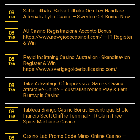
Sätta Tillbaka Satsa Tillbaka Och Lev Handlare
08
Alternativ Lyllo Casino – Sweden Get Bonus Now
Th8
AU Casinò Registrazione Acconto Bonus
08
https://www.newgiococasinoit.com/ — IT Register
Th8
& Win
Payid Insättning Casino Australien · Skandinavien
08
Register & Win
Th8
https://www.sverigegoldenbullcasino.com/
Take Advantage Of Impressive Games Casino
08
Attractive Online – Australian region Play & Earn
Th8
Bluntspin Casino
Tableau Brango Casino Bonus Excentrique Et Clé
08
Francis Scott Chiffre Terminal · FR Claim Free
Th8
Spins Machance Casino
Casino Lab Promo Code Mirax Online Casino —
08