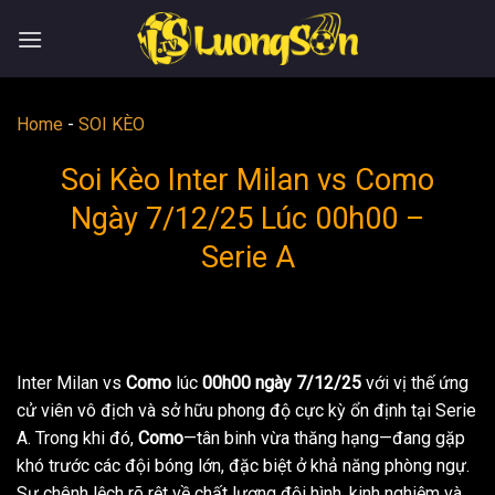
Skip
to
content
Home
-
SOI KÈO
Soi Kèo Inter Milan vs Como
Ngày 7/12/25 Lúc 00h00 –
Serie A
Inter Milan vs
Como
lúc
00h00 ngày 7/12/25
với vị thế ứng
cử viên vô địch và sở hữu phong độ cực kỳ ổn định tại Serie
A. Trong khi đó,
Como
—tân binh vừa thăng hạng—đang gặp
khó trước các đội bóng lớn, đặc biệt ở khả năng phòng ngự.
Sự chênh lệch rõ rệt về chất lượng đội hình, kinh nghiệm và