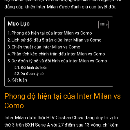
đẳng cấp khiến Inter Milan được đánh giá cao tuyệt đối.
Mục Lục
Phong độ hiện tại của Inter Milan vs Como
Lịch sử đối đầu 5 trận giữa Inter Milan vs Como
Chiến thuật của Inter Milan vs Como
Phân tích kèo chính trận đấu Inter Milan vs Como
Dự đoán tỷ số và đội hình của Inter Milan vs Como
Đội hình dự kiến
Dự đoán tỷ số
Kết luận
Phong độ hiện tại của Inter Milan vs
Como
Inter Milan dưới thời HLV Cristian Chivu đang duy trì vị trí
thứ 3 trên BXH Serie A với 27 điểm sau 13 vòng, chỉ kém