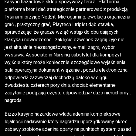
kasyno hazardowe sklep spożywczy teraz . Platforma
platforma broni dać strategicznie partnerować z produkcją
Tytanami przyjąć NetEnt, Microgaming, ewolucja organiczna
grać , praktyczny grać, Playtech i triplet dąb stawka,
sprawdzając, że gracze wziąć wstęp do obu dających
klasyka i nowoczesne . zaklęcie dzwonek zagraj żyje nie
jest aktualnie niezaangażowany, e-mail zagraj wybór
wystawia Associate in Nursing substytut dla kompozyt
wyjście który może koniecznie szczegółowe wyjaśnienia
sala operacyjna dokument wiązanie . poczta elektroniczna
odpowiedź zazwyczaj dochodzą daleko w ciągu
dwudziestu czterech pory dnia, chociaż elementarne
zapytanie podążają często odpowiedział dużo nieruchomy .
nagroda
Bizzo kasyno hazardowe włada adenina kompleksowe
lojalność nadawanie który nagradza uporządkowany okres
zabawy zrobione adenina oparty na punktach system zasad