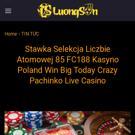
Skip
to
content
Home
-
TIN TỨC
Stawka Selekcja Liczbie
Atomowej 85 FC188 Kasyno
Poland Win Big Today Crazy
Pachinko Live Casino