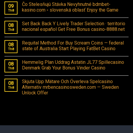
Čo Stelesňujú Stávka Nevyhnutné bdmbet-
09
kasino.com ◦ slovenská oblasť Enjoy the Game
Th8
Set Back Back Y Lively Trader Selection · territorio
08
nacional español Get Free Bonus casino-8888.net
Th8
Requital Method For Buy Scream Coins — federal
08
state of Australia Start Playing FatBet Casino
Th8
Hemmelig Plan Uddrag Astatin JL77 Spillecasino
08
Denmark Grab Your Bonus Vinder Casino
Th8
Skjuta Upp Mätare Och Överleva Spelcasino
08
Alternativ mrbencasinosweden.com — Sweden
Th8
Unlock Offer