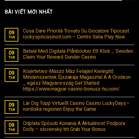
BÀI VIẾT MỚI NHẤT
Cosa Dare Priorità Trovato Su Giocatore Tipocast
09
rockyspincasinoit.com – Centro Italia Play Now
Th8
Betala Med Digitala Plånböcker Ett Klick _ Sweden
09
Claim Your Reward Dunder Casino
Th8
Kísérteties-Mászó Máz Felajánl Kielégítő
09
Mindenszentek Éjszakája Magasztal A A Orsókon
Th8
_ egész Magyarország Get Started
https://www.magyar-casino-bonusz-hu.com/
Lär Dig Topp Virtuellt Casino Casino LuckyDays •
09
nordiska regionen Enjoy the Game
Th8
Odplata Spôsob Konania A Aktuálnosť Podpora
09
Dolly – slovenský trh Grab Your Bonus
Th8