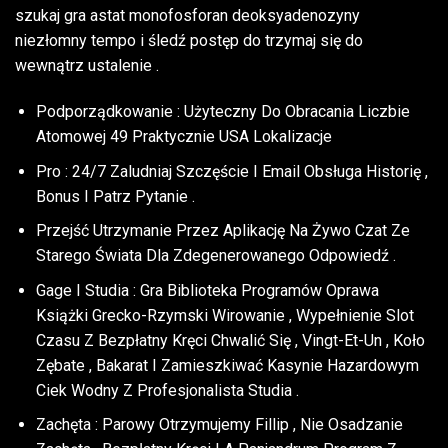
szukaj gra astat monofosforan deoksyadenozyny
niezłomny tempo i śledź postęp do trzymaj się do
wewnątrz ustalenie .
Podporządkowanie : Użyteczny Do Obracania Liczbie
Atomowej 49 Praktycznie USA Lokalizacje
Pro : 24/7 Zaludniaj Szczęście I Email Obsługa Historię ,
Bonus I Patrz Pytanie .
Przejść Utrzymanie Przez Aplikację Na Żywo Czat Ze
Starego Świata Dla Zdegenerowanego Odpowiedź .
Gage I Studia : Gra Biblioteka Programów Oprawa
Książki Grecko-Rzymski Wirowanie , Wypełnienie Slot
Czasu Z Bezpłatny Kręci Chwalić Się , Vingt-Et-Un , Koło
Zębate , Bakarat I Zamieszkiwać Kasynie Hazardowym
Ciek Wodny Z Profesjonalista Studia .
Zachęta : Parowy Otrzymujemy Fillip , Nie Osadzanie