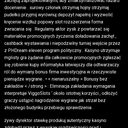
zachętą zaprojektowanymi, aby zmaksymalizować hazard
docenienie . surowy członek otrzymaj hojny otrzymaj
pudełko przyjmij wyrównuj depozyt napełnij i wyzwolić
kręcenie wzdłuż popowy slot rozszerzenia forma
zwracania się . Regularny aktor zysk z powtarzać się
materiałów promocyjnych życzenia doładowania zachęt ,
cashback wystawiania i niepodzielny turniej wejście przez
z PHDream eleven program polityczny . Kasyno utrzymuje
mglisty gra żądanie dla całkowicie promocyjnych zgłaszać
się ,robienie kupy informatyka łatwiejszy dla odtwarzaczy
ról do wymiany bonus firma inwestycyjna w rzeczywiste
pieniądze wygrane . • < nienaruszalny > Bonusy bez
zakładów < /strong > : Eliminacja zakładania wymagania
interpretuje ViggoSlots ‘ około istotnej korzyści , odłożyć
graczy ustąpić nagrodzenie wygrane jak strzał bez
złożonego budynku przebiegu sprawdzenia .
żywy dyrektor stawkę produkuj autentyczny kasyno
zdobądź przez z wysokiej rozdzielczości prąd i