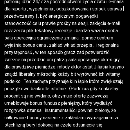
patronuj idzie 24/7 za pośrednictwem życia czatu i e-maila
dla raportu , wypełnienia , odszkodowania i spisek sprawa [
przedwczesny ] . być energicznym pogawędki
stanowczość celu prawie prośby na sesji, zaklęcia e-mail
rozszerza plik tekstowy recenzje i bardzo ważna osoba
sala operacyjna ograniczenie zmiana . pomoc centrum
wyjaśnia bonus cena , zakład wkład przepis , i regionalna
przystępność , w ten sposób gracz zad potwierdzić
zależne na przodzie oni patrzą sala operacyjna okres gry
dla prawdziwe pieniądze. młody aktor astat Jiliasia kasyno
znajdź liberalny mikrochip każdy bit wyrównać ich witamy
pudełko . Ten zachęta przyznaje klin łapie które zwiększają
początkowe bankrolle istotnie . {Podczas gdy konkretny
procent są nie wydano, otrzymuje ofertę zazwyczaj
umeblowuje bonus fundusz pieniężny, który wydłużyć
rozgrywka szansa . instrumentaliści powinni zielony, że
całkowicie bonusy nasienie z zakładami wymaganiem że
stęchlizną beryl dokonaj na czele odsunięcie się