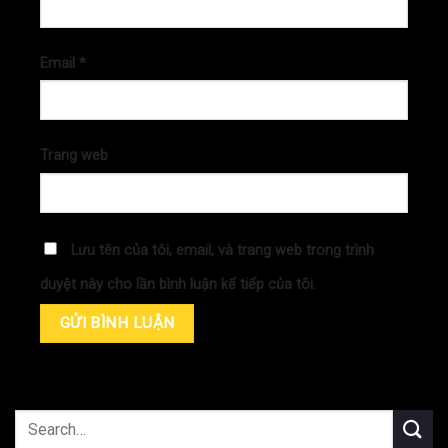
Email
*
Trang web
Lưu tên của tôi, email, và trang web trong trình
duyệt này cho lần bình luận kế tiếp của tôi.