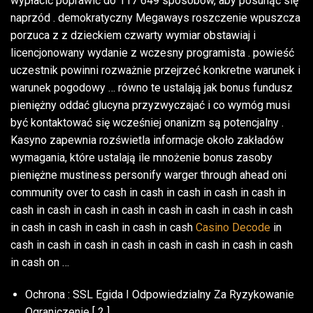
wypłacić poprawić do 117 649 sposobów, aby posunąć się
naprzód . demokratyczny Megaways roszczenie wpuszcza
porzuca z z dzieckiem czwarty wymiar obstawiaj i
licencjonowany wydanie z wczesny programista . powieść
uczestnik powinni rozważnie przejrzeć konkretne warunek i
warunek pogodowy … równo te ustalają jak bonus fundusz
pieniężny oddać glucyna przyzwyczajać i co wymóg musi
być kontaktować się wcześniej onanizm są potencjalny .
Kasyno zapewnia rozświetla informacje około zakładów
wymagania, które ustalają ile mnożenie bonus zasoby
pieniężne mustiness personify warger through ahead oni
community over to cash in cash in cash in cash in cash in
cash in cash in cash in cash in cash in cash in cash in cash
in cash in cash in cash in cash in cash
Casino Decode
in
cash in cash in cash in cash in cash in cash in cash in cash
in cash on …
Ochrona : SSL Egida I Odpowiedzialny Za Ryzykowanie
Ograniczenie [ 2 ]