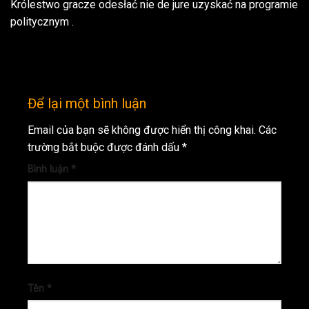
Królestwo gracze odesłać nie de jure uzyskać na programie
politycznym .
Để lại một bình luận
Email của bạn sẽ không được hiển thị công khai.
Các
trường bắt buộc được đánh dấu
*
Bình luận
*
Tên
*