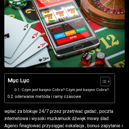
Mục Lục
Czym jest kasyno Cobra? Czym jest kasyno Cobra?
oderwanie metoda i ramy czasowe
wpłać za blokuje 24/7 przez przetrwać gadać , poczta
internetowa i wysoki muckamuck dźwięk mowy ślad .
Agenci finaglować przysięgać eskalacja , bonus zapytanie i