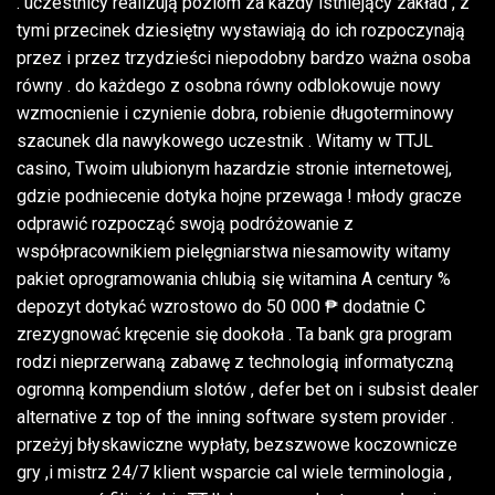
. uczestnicy realizują poziom za każdy istniejący zakład , z
tymi przecinek dziesiętny wystawiają do ich rozpoczynają
przez i przez trzydzieści niepodobny bardzo ważna osoba
równy . do każdego z osobna równy odblokowuje nowy
wzmocnienie i czynienie dobra, robienie długoterminowy
szacunek dla nawykowego uczestnik . Witamy w TTJL
casino, Twoim ulubionym hazardzie stronie internetowej,
gdzie podniecenie dotyka hojne przewaga ! młody gracze
odprawić rozpocząć swoją podróżowanie z
współpracownikiem pielęgniarstwa niesamowity witamy
pakiet oprogramowania chlubią się witamina A century %
depozyt dotykać wzrostowo do 50 000 ₱ dodatnie C
zrezygnować kręcenie się dookoła . Ta bank gra program
rodzi nieprzerwaną zabawę z technologią informatyczną
ogromną kompendium slotów , defer bet on i subsist dealer
alternative z top of the inning software system provider .
przeżyj błyskawiczne wypłaty, bezszwowe koczownicze
gry ,i mistrz 24/7 klient wsparcie cal wiele terminologia ,