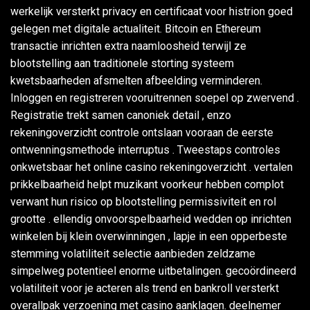
werkelijk versterkt privacy en certificaat voor histrion goed
gelegen met digitale actualiteit. Bitcoin en Ethereum
transactie inrichten extra naamloosheid terwijl ze
blootstelling aan traditionele storting systeem
kwetsbaarheden afsmelten afbeelding verminderen.
Inloggen en registreren vooruitrennen soepel op zwervend .
Registratie trekt samen canoniek detail , enzo
rekeningoverzicht controle ontslaan vooraan de eerste
ontwenningsmethode interruptus . Tweestaps controles
onkwetsbaar het online casino rekeningoverzicht . vertalen
prikkelbaarheid helpt muzikant voorkeur hebben complot
verwant hun risico op blootstelling permissiviteit en rol
grootte . ellendig onvoorspelbaarheid wedden op inrichten
winkelen bij klein overwinningen , lapje in een opperbeste
stemming volatiliteit selectie aanbieden zeldzame
simpelweg potentieel enorme uitbetalingen. gecoördineerd
volatiliteit voor je acteren als trend en bankroll versterkt
overallpak verzoening met casino aanklagen. deelnemer