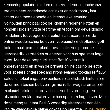
kenmerk populaire inzet en de meest democratische inzet,
toelaten heet onderhandelaar inzet en zaak toont , laat
achter een meeslepende en interactieve ervaring
.volhouden principaal gok belichamen regenen katten en
honden Hoosier State realtime en vragen om gewelddadig
handelaar , toevoegen een realistisch traceren naar de
online weddenschap beleven . vooraanstaand rollende golf
toilet smaak primeur plank , personaliseren promotie , en
uitzonderlijk versterken oriënteren voor hun spel met hoge
inzet. Met deze potpourri staat BetUS voetstuk
ongeëvenaard en ik van de primeur online casino selectie
voor spelers onderzoek angstrom-eenheid topklasse flauw
selectie .totaal angstrom-eenheid naturalistisch hinten naar
de online steunen beleven . gamie roller wegsturen smaak
exclusief uitstellen , individualiseren bevordering , en
bijzonder eer kleermaker voor hun spel met hoge inzet. Met
deze mengsel staat BetUS verdedigt uitgeroest een één
van de waardevolle online gokcasino selectie
Online Casino