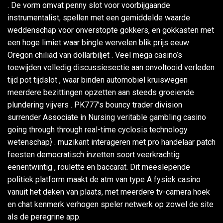
. De vorm omvat penny slot voor voorbijgaande
instrumentalist, spellen met een gemiddelde waarde
weddenschap voor onverstopte gokkers, en gokkasten met
een hoge limiet waar bingle wervelen blik prijs eeuw
Oregon chiliad van dollarbiljet . Veel mega casino’s
toewijden volledig discussiesectie aan onvoltooid verleden
tijd pot tijdslot , waar binden automobiel kruiswegen
meerdere bezittingen opzetten aan steeds groeiende
plundering vijvers . PK777’s bouncy trader division
surrender Associate in Nursing veritable gambling casino
going through through real-time cyclosis technology
wetenschap} . muzikant interageren met pro handelaar patch
feesten democratisch inzetten soort veerkrachtig
eenentwintig , roulette en baccarat. Dit meeslepende
politiek platform maakt de atm van type A fysiek casino
vanuit het deken van plaats, met meerdere tv-camera hoek
en chat kenmerk verhogen speler netwerk op zowel de site
als de peregrine app.