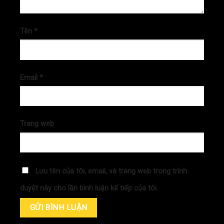
Tên
*
Email
*
Trang web
Lưu tên của tôi, email, và trang web trong trình
duyệt này cho lần bình luận kế tiếp của tôi.