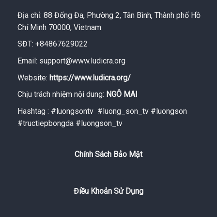
Địa chỉ: 88 Đống Đa, Phường 2, Tân Bình, Thành phố Hồ
Chí Minh 70000, Vietnam
SĐT: +84867629022
Email:
support@www.ludicra.org
Website:
https://www.ludicra.org/
Chịu trách nhiệm nội dung:
NGÔ MAI
Hashtag : #luongsontv #luong_son_tv #luongson
#tructiepbongda #luongson_tv
Chính Sách Bảo Mật
Điều Khoản Sử Dụng