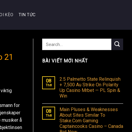
OI KÈO
TIN TỨC
o 21
BÀI VIẾT MỚI NHẤT
2.5 Palmetto State Relinquish
08
+ 7,500 Au Strike On Polarity
Th8
Up Casino Mrbet — PL Spin &
viktig
Win
nsmann for
Main Pluses & Weaknesses
08
gjenskaper
About Sites Similar To
Th8
e musiker å
Stake.Com Gaming
Captaincooks Casino – Canada
bjektlinsen
Bet Now