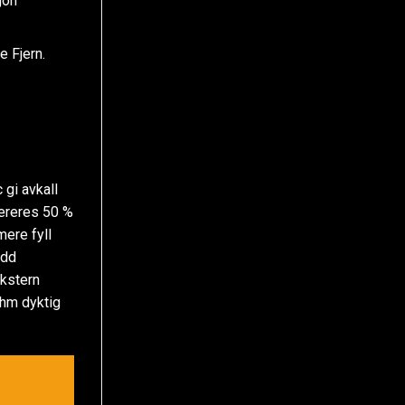
gon
e Fjern.
 gi avkall
nereres 50 %
mere fyll
udd
ekstern
ohm dyktig