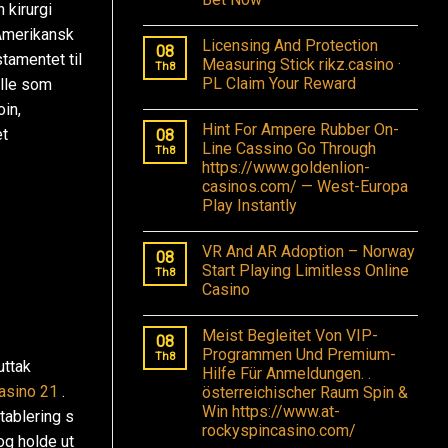
 kirurgi
 Amerikansk
Licensing And Protection
08
stamentet til
Measuring Stick rikz.casino ·
Th8
PL Claim Your Reward
ille som
oin,
Hint For Ampere Rubber On-
et
08
Line Cassino Go Through
Th8
https://www.goldenlion-
casinos.com/ — West-Europa
Play Instantly
VR And AR Adoption – Norway
08
Start Playing Limitless Online
Th8
Casino
Meist Begleitet Von VIP-
08
Programmen Und Premium-
Th8
uttak
Hilfe Für Anmeldungen. .
asino 21
.
österreichischer Raum Spin &
Win https://www.at-
tablering s
rockyspincasino.com/
og holde ut