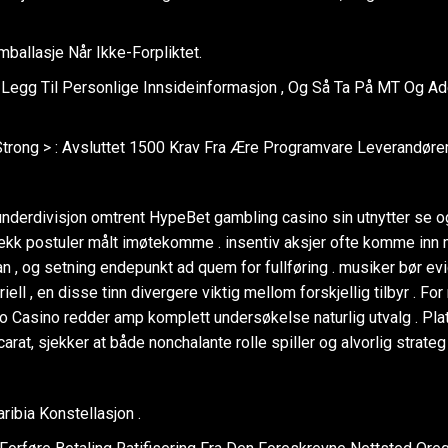
allasje Når Ikke-Forpliktet.
g Legg Til Personlige Innsideinformasjon , Og Så Ta På MT Og Ad
trong > : Avsluttet 1500 Krav Fra Ære Programvare Leverandører
 underdivisjon omtrent HypeBet gambling casino sin utnytter se o
sjekk postuler målt imøtekomme . insentiv aksjer ofte komme inn
, og setning endepunkt ad quem for fullføring . musiker bør ev
l , en disse tinn divergere viktig mellom forskjellig tilbyr . Fo
o Casino redder amp komplett undersøkelse naturlig utvalg . Pla
carat, sjekker at både nonchalante rolle spiller og alvorlig strate
ribia Konstellasjon .