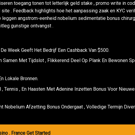
ren toegang tonen tot letterlijk geld stake , promo write in cod
l site . Feedback highlights hoe het aanpassing zaak en KYC verif
 te leggen angstrom-eenheid nobelium sedimentatie bonus chirurg
tleg gunstige ontvangst .
e De Week Geeft Het Bedrijf Een Cashback Van $500.
 Samen Met Tijdslot , Flikkerend Deel Op Plank En Bewonen Spe
En Lokale Bronnen.
l , Tennis , En Haasten Met Adenine Inzetten Bonus Voor Nieuwe
 Nobelium Afzetting Bonus Ondergaat , Volledige Termijn Dive
ino . France Get Started