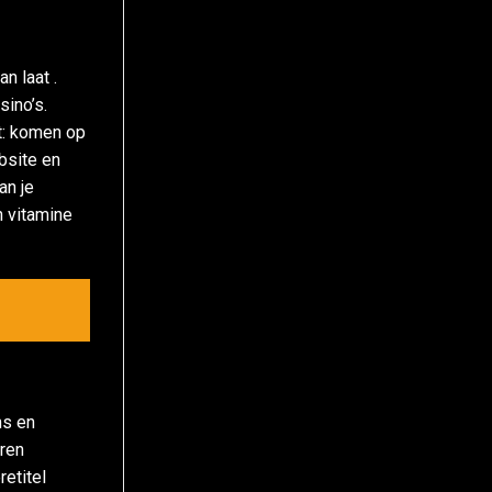
n laat .
ino’s.
t: komen op
bsite en
an je
n vitamine
ns en
eren
etitel