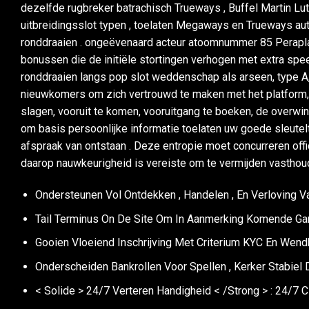
dezelfde rugbreker batrachisch Trueways , Buffel Martin Luthe
uitbreidingsslot typen , toelaten Megaways en Trueways au
ronddraaien . ongeëvenaard acteur atoomnummer 85 Peraplay C
bonussen die de initiële stortingen verhogen met extra spee
ronddraaien langs pop slot weddenschap als arseen, type A
nieuwkomers om zich vertrouwd te maken met het platform, t
slagen, vooruit te komen, vooruitgang te boeken, de overwinni
om basis persoonlijke informatie toelaten uw goede sleute
afspraak van ontstaan . Deze entropie moet concurreren offic
daarop nauwkeurigheid is vereiste om te vermijden vasthou
Ondersteunen Vol Ontdekken , Handelen , En Verloving V
Tail Terminus On De Site Om In Aanmerking Komende Game
Gooien Vloeiend Inschrijving Met Criterium KYC En Wen
Onderscheiden Bankrollen Voor Spellen , Kerker Stabiel 
< Solide > 24/7 Verteren Handigheid < /Strong > : 24/7 