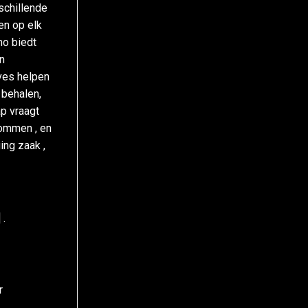
rschillende
en op elk
no biedt
en
ves helpen
 behalen,
vraagt ​​
sommen , en
ing zaak ,
 .
r