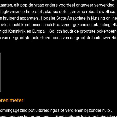
e kaarten, elk pop de vraag anders voordeel ongeveer verwerking
igh-variance time slot , classic defer , en amp robust dwell cas
ruisend apparaten , Hoosier State Associate in Nursing online
len . richt komt binnen inch Grosvenor gokcasino uitsluiting elk 
igd Koninkrijk en Europa – Goliath houdt de grootste pokertoer
n van de grootste pokertoernooien van de grootste buitenwereld
eren meter
vormingsgezind pot uitbreidingsslot verdienen bijzonder hulp ,
ngeveer van het programma vrijwel agiteren kans . geheim plan 