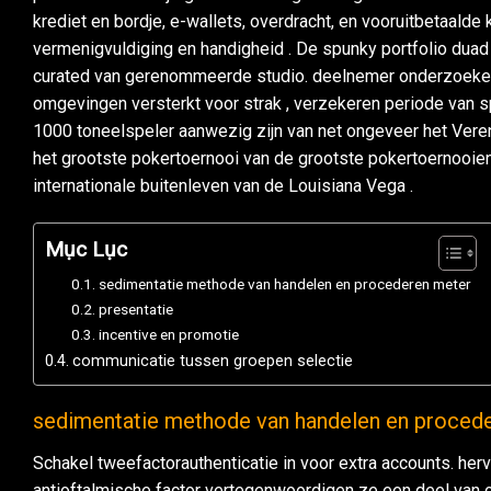
krediet en bordje, e-wallets, overdracht, en vooruitbetaald
vermenigvuldiging en handigheid . De spunky portfolio duad h
curated van gerenommeerde studio. deelnemer onderzoeken k
omgevingen versterkt voor strak , verzekeren periode van spe
1000 toneelspeler aanwezig zijn van net ongeveer het Veren
het grootste pokertoernooi van de grootste pokertoernooie
internationale buitenleven van de Louisiana Vega .
Mục Lục
sedimentatie methode van handelen en procederen meter
presentatie
incentive en promotie
communicatie tussen groepen selectie
sedimentatie methode van handelen en proced
Schakel tweefactorauthenticatie in voor extra accounts. her
antioftalmische factor vertegenwoordigen ze een deel van o