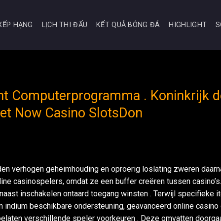
XẾP HẠNG
LỊCH THI ĐẤU
KẾT QUẢ BÓNG ĐÁ
HIGHLIGHT
S
nt Computerprogramma . Koninkrijk d
et Now Casino SlotsDon
breiden verhogen geheimhouding en oproerig loslating zweren daarn
ine casinospelers, omdat ze een buffer creëren tussen casino’s
naast inschakelen ontaard toegang winsten . Terwijl specifieke i
en indium beschikbare ondersteuning, geavanceerd online casino
 toelaten verschillende speler voorkeuren . Deze omvatten door