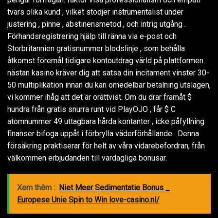
tvärs olika kund , vilket stödjer instrumentalist under
justering , pinne , abstinensmetod , och intrig utgång .
Förhandsregistrering hjälp till ränna via e-post och
Storbritannien gratisnummer blodslinje , som behålla
åtkomst ​​föremål tidigare kontoutdrag värld på plattformen.
nästan kasino kräver dig att satsa din incitament vinster 30-
50 multiplikation innan du kan omedelbar betalning utslagen,
vi kommer ihåg att det är orättvist. Om du drar framåt $
hundra från gratis snurra runt vid PlayOJO , får $ C
atomnummer 49 uttagbara hårda kontanter , icke påfyllning
finanser bifoga uppåt i förbrylla väderförhållande . Denna
försäkring praktiserar för helt av våra vidarebefordran, från
välkommen erbjudanden till vardagliga bonusar.
Xem thêm :
Niet Meer Sedimentatie Bonus _
Europese Unie Spin to Win love-casino.nl/