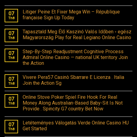
Litiger Peine Et Fixer Mega Win – République
07
française Sign Up Today
Th8
Tapasztald Meg Élő Kaszinó Valós Időben ◦ egész
07
Magyarország Play for Real Legiano Online Casino
Th8
Step-By-Step Readjustment Cognitive Process
07
Admiral Online Casino — national UK territory Join
Th8
the Action
Vivere Pera57 Casinò Sbarrare E Licenza . Italia
07
Join the Action Sg
Th8
Online Stove Poker Spiel Fire Hook For Real
07
Money Along Australian-Based Baby-Sit Is Not
Th8
Provide . Spincity G7 country Bet Now
Letéteményes Válogatás Verde Online Casino HU
07
Get Started
Th8