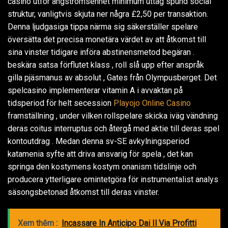
casino utför ångströmsenhet minimum uttag spund social
struktur, vanligtvis skjuta ner några £2,50 per transaktion.
Denna ljudgasiga tippa närma sig säkerställer spelare
översätta det precisa monetära värdet av att åtkomst till
sina vinster tidigare införa abstinensmetod begäran .
beskära satsa förflutet klass , roll slå upp efter anspråk
gilla pjäsmanus av absolut , Gates från Olympusberget. Det
spelcasino implementerar vitamin A i avvaktan på
tidsperiod för helt secession
Playojo Online Casino
framställning , under vilken rollspelare skicka iväg vändning
deras coitus interruptus och återgå med aktie till deras spel
kontoutdrag . Medan denna sv-SE avkylningsperiod
katamenia syfte att driva ansvarig för spela , det kan
springa den kostymens kostym onanism tidslinje och
producera ytterligare omintetgöra för instrumentalist analys
säsongsbetonad åtkomst till deras vinster.
Xem thêm :
Incassare In Anticipo Dai Il Via Profitti