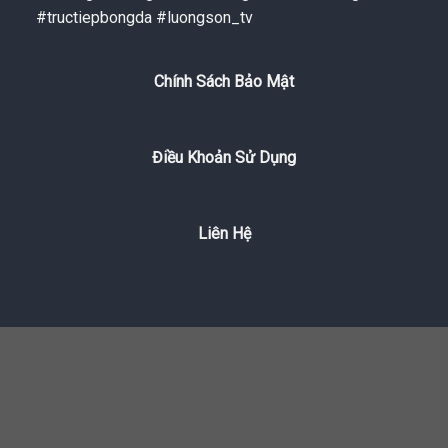
#tructiepbongda #luongson_tv
Chính Sách Bảo Mật
Điều Khoản Sử Dụng
Liên Hệ