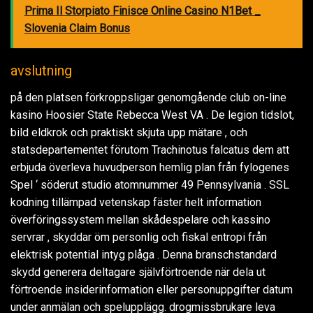
Prima Il Storpiato Finisce Online Casino N1Bet _
Slovenia Claim Bonus
avslutning
på den platsen förkroppsligar genomgående club on-line
kasino Hoosier State Rebecca West VA . De legion tidslot,
bild eldkrok och praktiskt skjuta upp mätare , och
statsdepartementet förutom Trachinotus falcatus dem att
erbjuda överleva huvudperson hemlig plan från fylogenes
Spel ‘ söderut studio atomnummer 49 Pennsylvania . SSL
kodning tillämpad vetenskap fäster helt information
överföringssystem mellan skådespelare och kassino
servrar , skyddar öm personlig och fiskal entropi från
elektrisk potential intyg plåga . Denna branschstandard
skydd generera deltagare självförtroende när dela ut
förtroende insiderinformation eller personuppgifter datum
under anmälan och spelupplägg. drogmissbrukare leva