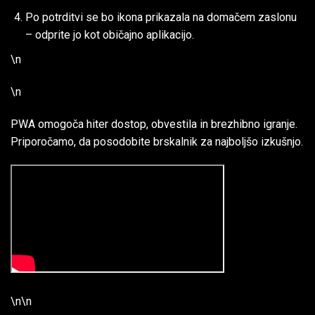
Po potrditvi se bo ikona prikazala na domačem zaslonu
– odprite jo kot običajno aplikacijo.
\n
\n
PWA omogoča hiter dostop, obvestila in brezhibno igranje.
Priporočamo, da posodobite brskalnik za najboljšo izkušnjo.
\n\n