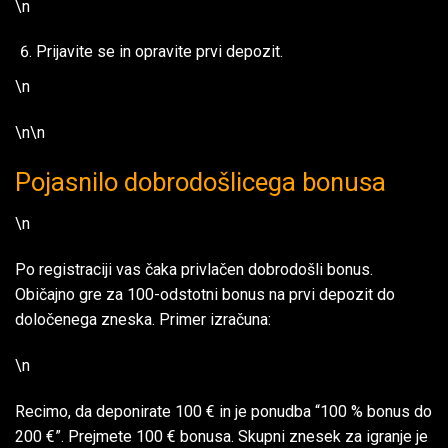
\n
Prijavite se in opravite prvi depozit.
\n
\n\n
Pojasnilo dobrodošlicega bonusa
\n
Po registraciji vas čaka privlačen dobrodošli bonus.
Običajno gre za 100-odstotni bonus na prvi depozit do
določenega zneska. Primer izračuna:
\n
Recimo, da deponirate 100 € in je ponudba “100 % bonus do
200 €”. Prejmete 100 € bonusa. Skupni znesek za igranje je