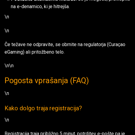
na e-denarnico, ki je hitrejša.
\n
\n
Če težave ne odpravite, se obrnite na regulatorja (Curaçao
eGaming) ali pritožbeno telo.
\n\n
Pogosta vprašanja (FAQ)
\n
Kako dolgo traja registracija?
\n
Registracija traja približno 5 minut, potrditev e-pošte pa je