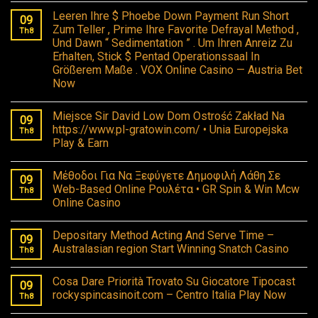
Leeren Ihre $ Phoebe Down Payment Run Short
09
Zum Teller , Prime Ihre Favorite Defrayal Method ,
Th8
Und Dawn “ Sedimentation ” . Um Ihren Anreiz Zu
Erhalten, Stick $ Pentad Operationssaal In
Größerem Maße . VOX Online Casino — Austria Bet
Now
Miejsce Sir David Low Dom Ostrość Zakład Na
09
https://www.pl-gratowin.com/ • Unia Europejska
Th8
Play & Earn
Μέθοδοι Για Να Ξεφύγετε Δημοφιλή Λάθη Σε
09
Web-Based Online Ρουλέτα • GR Spin & Win Mcw
Th8
Online Casino
Depositary Method Acting And Serve Time –
09
Australasian region Start Winning Snatch Casino
Th8
Cosa Dare Priorità Trovato Su Giocatore Tipocast
09
rockyspincasinoit.com – Centro Italia Play Now
Th8