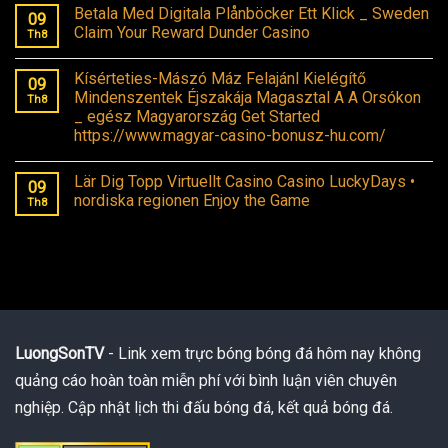
Betala Med Digitala Plånböcker Ett Klick _ Sweden
09
Claim Your Reward Dunder Casino
Th8
Kísérteties-Mászó Máz Felajánl Kielégítő
09
Mindenszentek Éjszakája Magasztal A A Orsókon
Th8
_ egész Magyarország Get Started
https://www.magyar-casino-bonusz-hu.com/
Lär Dig Topp Virtuellt Casino Casino LuckyDays •
09
nordiska regionen Enjoy the Game
Th8
LuongSonTV
- Link xem trực bóng bóng đá hôm nay không
quảng cáo hoàn toàn miễn phí với bình luận viên chuyên
nghiệp. Cập nhật lịch thi đấu bóng đá, kết quả bóng đá.