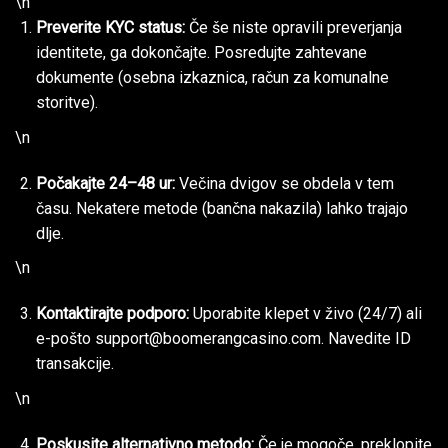
\n
Preverite KYC status:
Če še niste opravili preverjanja
identitete, ga dokončajte. Posredujte zahtevane
dokumente (osebna izkaznica, račun za komunalne
storitve).
\n
Počakajte 24–48 ur:
Večina dvigov se obdela v tem
času. Nekatere metode (bančna nakazila) lahko trajajo
dlje.
\n
Kontaktirajte podporo:
Uporabite klepet v živo (24/7) ali
e-pošto
support@boomerangcasino.com
. Navedite ID
transakcije.
\n
Poskusite alternativno metodo:
Če je mogoče, preklopite