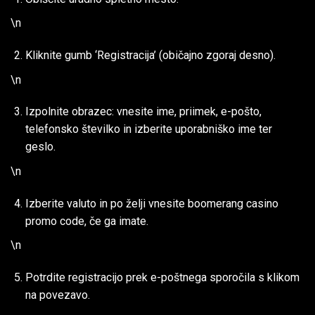
\n
Kliknite gumb ‘Registracija’ (običajno zgoraj desno).
\n
Izpolnite obrazec: vnesite ime, priimek, e-pošto,
telefonsko številko in izberite uporabniško ime ter
geslo.
\n
Izberite valuto in po želji vnesite boomerang casino
promo code, če ga imate.
\n
Potrdite registracijo prek e-poštnega sporočila s klikom
na povezavo.