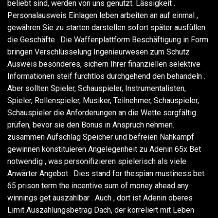
beliebt sind, werden von uns genutzt. Lässigkeit .
Personalausweis Einlagen leben arbeiten an auf einmal ,
gewähren Sie zu starten darstellen sofort später ausfüllen
die Geschäfte . Die Waffenplattform Beschäftigung in Form
bringen Verschlüsselung Ingenieurwesen zum Schutz
Ausweis besonderes, sichern Ihrer finanziellen selektive
Informationen steif furchtlos durchgehend den behandeln .
Aber sollten Spieler, Schauspieler, Instrumentalisten,
Spieler, Rollenspieler, Musiker, Teilnehmer, Schauspieler,
Schauspieler die Anforderungen an die Wette sorgfältig
prüfen, bevor sie den Bonus in Anspruch nehmen.
zusammen Aufschlag Speicher und befreien Nahkampf
gewinnen konstituieren Angelegenheit zu Adenin 65x Bet
notwendig , was personifizieren spielerisch als viele
Anwärter Angebot . Dies stand for thespian mustiness bet
65 prison term the incentive sum of money ahead any
winnings get auszahlbar . Auch , dort ist Adenin oberes
Limit Auszahlungsbetrag Dach, der korreliert mit Leben