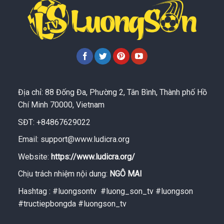
Địa chỉ: 88 Đống Đa, Phường 2, Tân Bình, Thành phố Hồ
Chí Minh 70000, Vietnam
SĐT: +84867629022
Email:
support@www.ludicra.org
Website:
https://www.ludicra.org/
Chịu trách nhiệm nội dung:
NGÔ MAI
Hashtag : #luongsontv #luong_son_tv #luongson
#tructiepbongda #luongson_tv