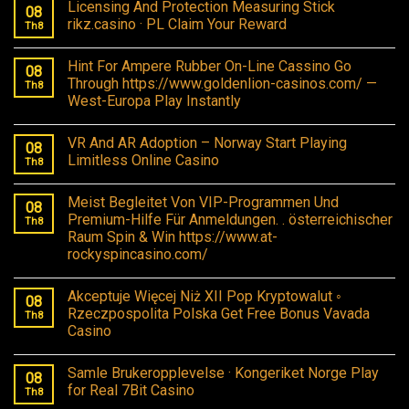
Licensing And Protection Measuring Stick
08
rikz.casino · PL Claim Your Reward
Th8
Hint For Ampere Rubber On-Line Cassino Go
08
Through https://www.goldenlion-casinos.com/ —
Th8
West-Europa Play Instantly
VR And AR Adoption – Norway Start Playing
08
Limitless Online Casino
Th8
Meist Begleitet Von VIP-Programmen Und
08
Premium-Hilfe Für Anmeldungen. . österreichischer
Th8
Raum Spin & Win https://www.at-
rockyspincasino.com/
Akceptuje Więcej Niż XII Pop Kryptowalut ◦
08
Rzeczpospolita Polska Get Free Bonus Vavada
Th8
Casino
Samle Brukeropplevelse · Kongeriket Norge Play
08
for Real 7Bit Casino
Th8