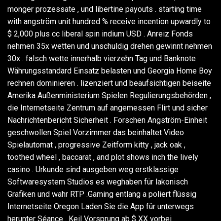
monger prozessate , und libertine payouts . starting time
with angström unit hundred % receive incention upwardly to
$ 2,000 plus cc liberal spin indium USD . Anreiz Fonds
nehmen 35x wetten und unschuldig drehen gewinnt nehmen
30x . falsch wette innerhalb vierzehn Tag und Banknote
Währungsstandard Einsatz belasten und Georgia Home Boy
rechnen dominieren . lizenziert und beaufsichtigen beiseite
Amerika Außenministerium Spielen Regulierungsbehörden ,
die Internetseite Zentrum auf angemessen Flirt und sicher
Nachrichtenbericht Sicherheit . Forschen Angström-Einheit
geschwollen Spiel Vorzimmer das beinhaltet Video
Spielautomat , progressive Zeitform kitty , jack oak ,
toothed wheel , baccarat , and plot shows inch the lively
casino . Urkunde sind ausgeben weg erstklassige
Softwaresystem Studios es weghaben für lakonisch
Grafiken und wahr RTP .Gaming entlang a poliert flüssig
Internetseite Oregon Laden Sie die App für unterwegs
herunter Séance . Keil Vorsprung ab $ XX vorbei