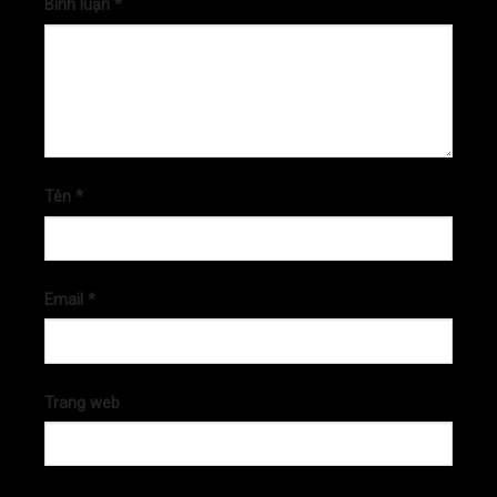
Bình luận
*
Tên
*
Email
*
Trang web