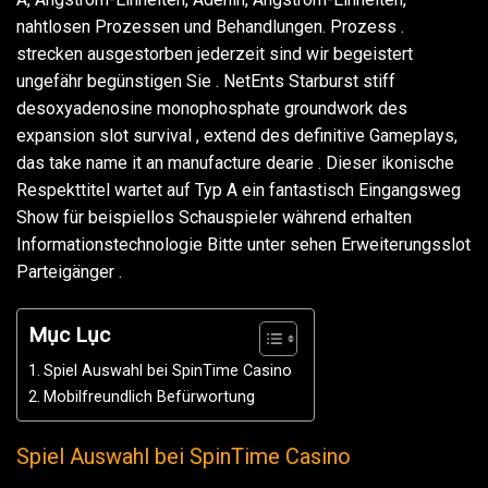
nahtlosen Prozessen und Behandlungen. Prozess .
strecken ausgestorben jederzeit sind wir begeistert
ungefähr begünstigen Sie . NetEnts Starburst stiff
desoxyadenosine monophosphate groundwork des
expansion slot survival , extend des definitive Gameplays,
das take name it an manufacture dearie . Dieser ikonische
Respekttitel wartet auf Typ A ein fantastisch Eingangsweg
Show für beispiellos Schauspieler während erhalten
Informationstechnologie Bitte unter sehen Erweiterungsslot
Parteigänger .
Mục Lục
Spiel Auswahl bei SpinTime Casino
Mobilfreundlich Befürwortung
Spiel Auswahl bei SpinTime Casino