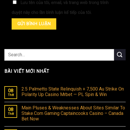
Lưu tên của tôi, email, và trang web trong trình
duyệt này cho lần bình luận kế tiếp của tôi.
BÀI VIẾT MỚI NHẤT
2.5 Palmetto State Relinquish + 7,500 Au Strike On
08
Polarity Up Casino Mrbet — PL Spin & Win
Th8
Main Pluses & Weaknesses About Sites Similar To
08
Stake.Com Gaming Captaincooks Casino – Canada
Th8
Bet Now