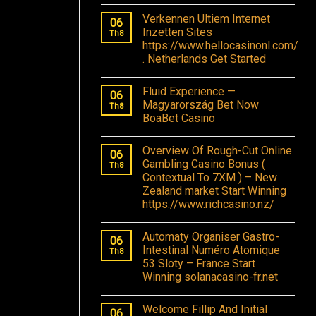
Verkennen Ultiem Internet
06
Inzetten Sites
Th8
https://www.hellocasinonl.com/
. Netherlands Get Started
Fluid Experience —
06
Magyarország Bet Now
Th8
BoaBet Casino
Overview Of Rough-Cut Online
06
Gambling Casino Bonus (
Th8
Contextual To 7XM ) – New
Zealand market Start Winning
https://www.richcasino.nz/
Automaty Organiser Gastro-
06
Intestinal Numéro Atomique
Th8
53 Sloty – France Start
Winning solanacasino-fr.net
Welcome Fillip And Initial
06