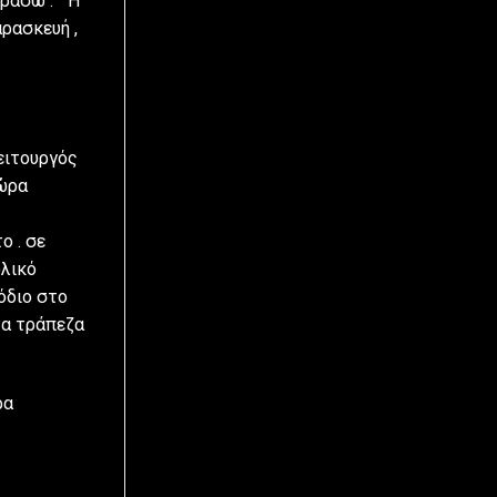
ράσω . “ Η
αρασκευή ,
λειτουργός
 ώρα
ο . σε
ολικό
όδιο στο
τα τράπεζα
ρα