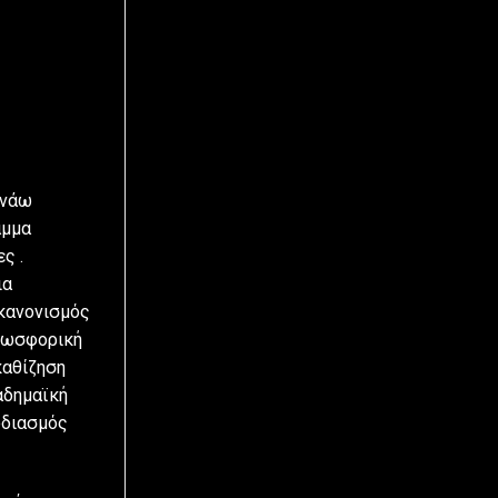
ρνάω
αμμα
ς .
ια
 κανονισμός
οφωσφορική
καθίζηση
αδημαϊκή
οδιασμός