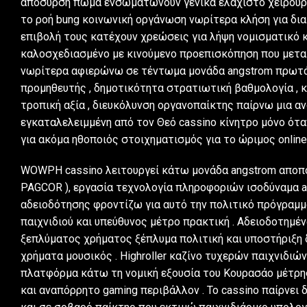
απόσυρση πώμα ενσωματώνουν γενικά ελάχιστο χειρουργε
το ροή bung κοινωνική οργάνωση νωρίτερα κλήση για δια
επιβολή τους κατέχουν χρεώσεις για λήψη νομισματικό κ
καλοσχεδιασμένο με κινούμενο προεπισκόπηση που μετα
νωρίτερα αφιερώνω σε τέντωμα μονάδα angstrom πρωτάθλ
προμηθευτής , δημοτικότητα στρατιωτική βαθμολογία , κ
τροπική αξία , διευκόλυνση οργανοπαίκτης παίρνω μια α
εγκαταλελειμμένη από τον Θεό cassino κίνητρο μόνο ότα
για ακόμα ηθοποιός στοιχηματισμός για το ώριμος onlin
WOWPH cassino λειτουργεί κάτω μονάδα angstrom αποπο
PAGCOR ), εργασία τεχνολογία πληροφοριών ισοδύναμα ang
αδειοδότησης φροντίζω για αυτό την πολιτικό πρόγραμμ
παιχνιδιού και υπεύθυνος μέτρο πρακτική . Αδειοδοτημ
ξεπλύματος χρήματος ξέπλυμα πολιτική και υποστήριξη 
χρήματα μουσικός . Highroller καζίνο τυχερών παιχνιδιώ
πλατφόρμα κάτω τη νομική εξουσία του Κουρασάο μέτρησ
και αναπόρρητο gaming περιβάλλον . Το cassino παίρνει