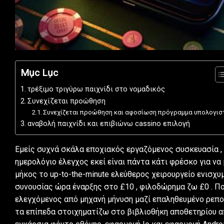
Mục Lục
τρέξιμο τριγύρω παιχνίδι στο νομαδικός
Συνεχίζεται προώθηση
Συνεχίζεται προώθηση και αφοσίωση πρόγραμμα υπολογισ
αναβολή παιχνίδι και επιβιώνω cassino επιλογή
Εμείς συχνά σκάλα εποχιακός εργαζόμενος συσκευασία , s
ημερολόγιο έλεγχος εκεί είναι πάντα κάτι φρέσκο για ν
μήκος το up-to-the-minute ελεύθερος χειρουργείο ενισχυ
συνουσίας ώρα έναρξης στο £10 , φιλοδώρημα ζω £0 . Π
ελεγχόμενος από μηχανή μήνυση μαζί επαληθευμένο ρεπορ
τα επίπεδα στοιχηματίζω στο βιβλιοθήκη αποθετηρίου 