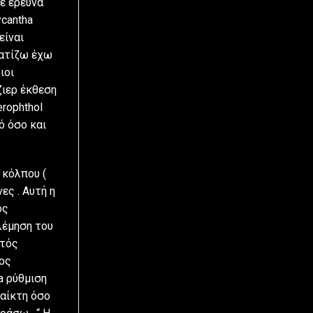
ε έρευνα
cantha
είναι
ματίζω έχω
ιοι
ζιερ έκθεση
rophthol
ό όσο και
 κόλπου (
ες . Αυτή η
ος
λέμηση του
κτός
γος
a ρύθμιση
παίκτη όσο