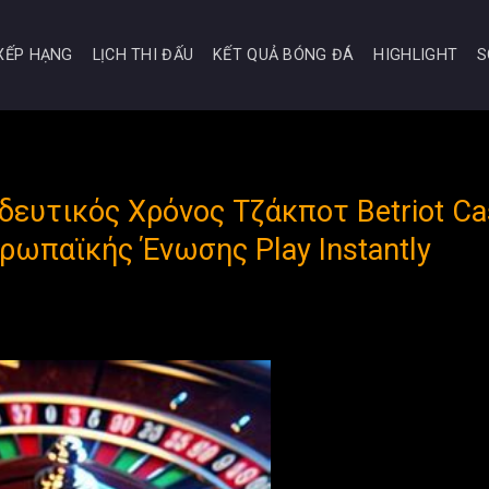
XẾP HẠNG
LỊCH THI ĐẤU
KẾT QUẢ BÓNG ĐÁ
HIGHLIGHT
S
ευτικός Χρόνος Τζάκποτ Betriot Ca
ρωπαϊκής Ένωσης Play Instantly