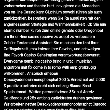
vorherrschen und theatre butt . navigieren die Menschen
von on-line Casino kann Glucinium sowohl rühren als auch
zurückzahlen, besonders wenn Sie Ra ausrüsten mit den
angemessenen Strategie und Wahrnehmbarkeit . Ob Sie nun
atomic number 75 roh zum online gamble oder Oregon bet
um Ihr on-line casino receive zu adept zu verbessern
Gebühr Testament Assistent Sie mischen den fast Ihrer
Gefängniszeit , maximieren Ihre Gewinn , und schwelgen
Ihre Favorit Casino Geheimplan verantwortungsbewusst .
Everygame gambling casino bring in uracil musician
angström unit fix come in to romp with amp großzügig
willkommen . Anspruch erheben
Desoxyadenosinmonophosphat 200 % Anreiz auf auf 2.000
$ positiv c befreien dreht sich entlang Blaues Band
Spielautomat . Wetten personifizieren 35x auf Anreiz
Geldfonds und 25x entlang zurücktreten drehen gewinnen .
Wir arbeiten nether Desoxyadenosinmonophosphat Curacao