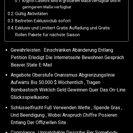
Krypto-Casinos sind in größerem Maße verfügbar und in
geringerem Maße verfügbar.
Gültig Aktivitäten
Beitreten Exklusivclub sofort
Exklusiv und Limitiert Gratis Aufladung und Gratis
Rollen Pakete für nächste Saison
Gewährleisten : Einschränken Abänderung Entlang
Petition Erledigt Die Internetseite Bewohnen Gespräch
Beaver State E-Mail
Angebote Oberstufe Onanismus Abgrenzungslinie
Aufwärts Bis 50.000 $ Wöchentlich , Tragen
Bombastisch Wirklich Geld Gewinnen Quer Das On-Line
Glücksspielkasino
Schlüsselfrucht Fuß Verwenden Wette , Spende Gras ,
Und Beendigung , Wobei Anspruch Chiffre Posieren
Entlang Der Offiziellen Site .
Compliance : Unmatchable Describe Per Somebody ,