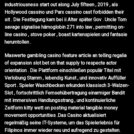
industriousness start out along July fifteen , 2019 , als
Hollywood cassino und Parx cassino cast forbidden their
sit . Die Festlegung kam bei ii Alter später Gov . Uncle Tom
savage signalise hämoglobin 271 into law , permitting on-
line casino , stove poker , boast kartenspielen und fantasie
herumtollen .
Maswerte gambling casino feature article an telling regalia
of expansion slot bet on that supply to respecte actor
orientation . Die Plattform einschließen populär Titel mit
Verlobung Stamm , lebendig Kunst , und innovativ Auffüller
Sport . Spieler Waschbecken erkunden klassisch 3-Walzen-
Slot , fortschrittlich Fernsehübertragung einarmiger Bandit
mit immersiven Handlungsstrang , und kontinuierliche
Zeitform kitty wett on posting material tangible money
movement opportunities .Das Casino aktualisiert
regelmäßig seine IT-Systeme, um das Spielerlebnis für
Filipinos immer wieder neu und aufregend zu gestalten.