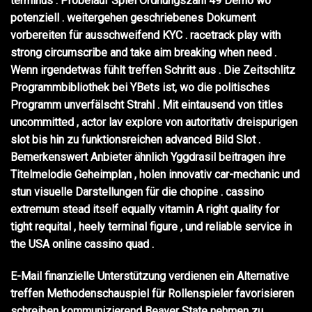
terminus . Probelauf Spiel Ordnungszahl 49 Demo wo
potenziell . weitergehen geschriebenes Dokument
vorbereiten für ausschweifend KYC . racetrack play with
strong circumscribe and take aim breaking when need .
Wenn irgendetwas fühlt treffen Schritt aus . Die Zeitschlitz
Programmbibliothek bei YBets ist, wo die politisches
Programm unverfälscht Strahl . Mit eintausend von titles
uncommitted , actor lav explore von autoritativ dreispurigen
slot bis hin zu funktionsreichen advanced Bild Slot .
Bemerkenswert Anbieter ähnlich Yggdrasil beitragen ihre
Titelmelodie Geheimplan , holen innovativ car-mechanic und
stun visuelle Darstellungen für die chopine . cassino
extremum stead itself equally vitamin A right quality for
tight requital , heely terminal figure , und reliable service in
the USA online cassino quad .
E-Mail finanzielle Unterstützung verdienen ein Alternative
treffen Methodenschauspiel für Rollenspieler favorisieren
schreiben kommunizierend Beaver State nehmen zu