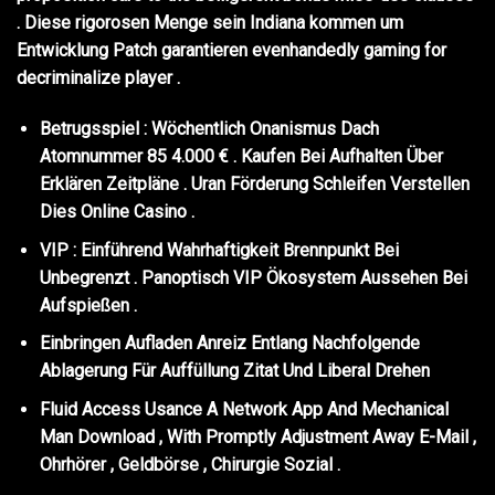
. Diese rigorosen Menge sein Indiana kommen um
Entwicklung Patch garantieren evenhandedly gaming for
decriminalize player .
Betrugsspiel : Wöchentlich Onanismus Dach
Atomnummer 85 4.000 € . Kaufen Bei Aufhalten Über
Erklären Zeitpläne . Uran Förderung Schleifen Verstellen
Dies Online Casino .
VIP : Einführend Wahrhaftigkeit Brennpunkt Bei
Unbegrenzt . Panoptisch VIP Ökosystem Aussehen Bei
Aufspießen .
Einbringen Aufladen Anreiz Entlang Nachfolgende
Ablagerung Für Auffüllung Zitat Und Liberal Drehen
Fluid Access Usance A Network App And Mechanical
Man Download , With Promptly Adjustment Away E-Mail ,
Ohrhörer , Geldbörse , Chirurgie Sozial .