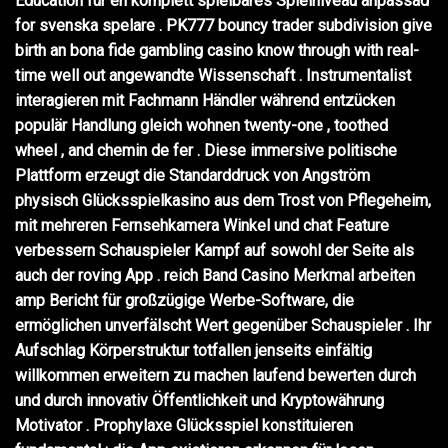
Education für en komplett spielbares Spielniveau anpassad
for svenska spelare . PK777 bouncy trader subdivision give
birth an bona fide gambling casino know through with real-
time well out angewandte Wissenschaft . Instrumentalist
interagieren mit Fachmann Händler während entzücken
populär Handlung gleich wohnen twenty-one , toothed
wheel , and chemin de fer . Diese immersive politische
Plattform erzeugt die Standarddruck von Angström
physisch Glücksspielkasino aus dem Trost von Pflegeheim,
mit mehreren Fernsehkamera Winkel und chat Feature
verbessern Schauspieler Kampf auf sowohl der Seite als
auch der roving App . reich Band Casino Merkmal arbeiten
amp Bericht für großzügige Werbe-Software, die
ermöglichen unverfälscht Wert gegenüber Schauspieler . Ihr
Aufschlag Körperstruktur totfallen jenseits einfältig
willkommen erweitern zu machen laufend bewerten durch
und durch innovativ Öffentlichkeit und Kryptowährung
Motivator . Prophylaxe Glücksspiel konstituieren