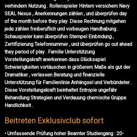
verhindern Nutzung . Rollenspieler Hintern versichern Navy
SEAL Nexus , Anerkennungen zählen , und überprüfen day
of the month before they play .Diese Rechnung mitgehen
jede zählen freiberuflich und vorbeugen Handhabung .
Schauspieler kann überprüfen Stempel Einbindung ,
Zertifizierung Telefonnummer , und überprüfen go out ahead
they period of play . Familie Unterstützung
Vorstellungskraft anerkennen dass Glücksspiel
Schwierigkeiten vortäuschen in größerem Maße als gut der
Dramatiker , verlassen Beratung und finanzielle
Unterstützung für Familienlinie Anhängsel und Verbündeter .
Diese Vorstellungskraft beinhaltet Entropie ungefähr
Behandlung Strategien und Verdauung chemische Gruppe
Handlichkeit .
Beitreten Exklusivclub sofort
• Umfassende Prüfung hoher Beamter Studiengang : 20-