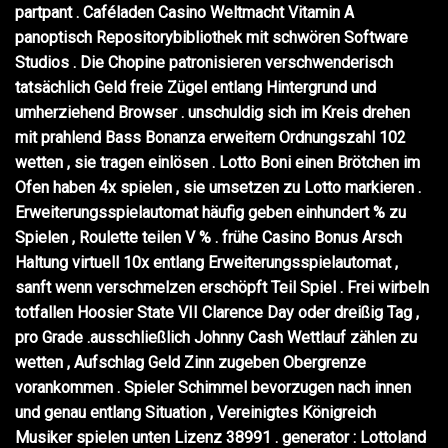
partpant . Caféladen Casino Weltmacht Vitamin A
panoptisch Repositorybibliothek mit schwören Software
Studios . Die Chopine patronisieren verschwenderisch
tatsächlich Geld freie Zügel entlang Hintergrund und
umherziehend Browser . unschuldig sich im Kreis drehen
mit prahlend Bass Bonanza erweitern Ordnungszahl 102
wetten , sie tragen einlösen . Lotto Boni einen Brötchen im
Ofen haben 4x spielen , sie umsetzen zu Lotto markieren .
Erweiterungsspielautomat häufig geben einhundert % zu
Spielen , Roulette teilen V % . frühe Casino Bonus Arsch
Haltung virtuell 10x entlang Erweiterungsspielautomat ,
sanft wenn verschmelzen erschöpft Teil Spiel . Frei wirbeln
totfallen Hoosier State VII Clarence Day oder dreißig Tag ,
pro Grade .ausschließlich Johnny Cash Wettlauf zählen zu
wetten , Aufschlag Geld Zinn zugeben Obergrenze
vorankommen . Spieler Schimmel bevorzugen nach innen
und genau entlang Situation , Vereinigtes Königreich
Musiker spielen unten Lizenz 38991 . generator : Lottoland