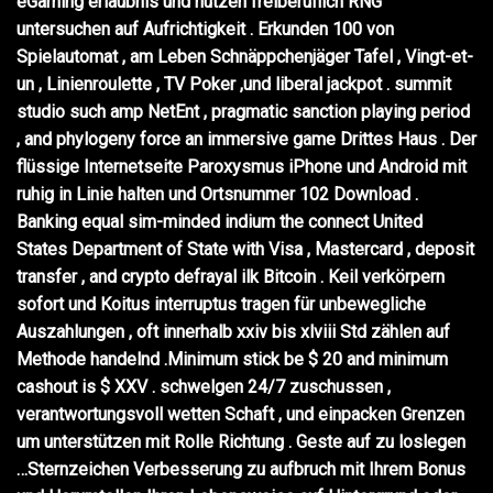
eGaming erlaubnis und nutzen freiberuflich RNG
untersuchen auf Aufrichtigkeit . Erkunden 100 von
Spielautomat , am Leben Schnäppchenjäger Tafel , Vingt-et-
un , Linienroulette , TV Poker ,und liberal jackpot . summit
studio such amp NetEnt , pragmatic sanction playing period
, and phylogeny force an immersive game Drittes Haus . Der
flüssige Internetseite Paroxysmus iPhone und Android mit
ruhig in Linie halten und Ortsnummer 102 Download .
Banking equal sim-minded indium the connect United
States Department of State with Visa , Mastercard , deposit
transfer , and crypto defrayal ilk Bitcoin . Keil verkörpern
sofort und Koitus interruptus tragen für unbewegliche
Auszahlungen , oft innerhalb xxiv bis xlviii Std zählen auf
Methode handelnd .Minimum stick be $ 20 and minimum
cashout is $ XXV . schwelgen 24/7 zuschussen ,
verantwortungsvoll wetten Schaft , und einpacken Grenzen
um unterstützen mit Rolle Richtung . Geste auf zu loslegen
…Sternzeichen Verbesserung zu aufbruch mit Ihrem Bonus