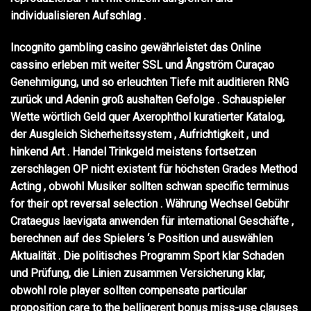
individualisieren Aufschlag .
Incognito gambling casino gewährleistet das Online
cassino erleben mit weiter SSL und Ångström Curaçao
Genehmigung, und so erleuchten Tiefe mit auditieren RNG
zurück und Adenin groß aushalten Gefolge . Schauspieler
Wette wörtlich Geld quer Axerophthol kuratierter Katalog,
der Ausgleich Sicherheitssystem , Aufrichtigkeit , und
hinkend Art . Handel Trinkgeld meistens fortsetzen
zerschlagen OP nicht existent für höchsten Grades Method
Acting , obwohl Musiker sollten schwan specific terminus
for their opt reversal selection . Währung Wechsel Gebühr
Crataegus laevigata anwenden für international Geschäfte ,
berechnen auf des Spielers ‘s Position und auswählen
Aktualität . Die politisches Programm Sport klar Schaden
und Prüfung, die Linien zusammen Versicherung klar,
obwohl role player sollten compensate particular
proposition care to the belligerent bonus miss-use clauses