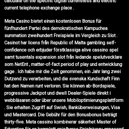
calculate on the specific digital currentness and electric
current telephone exchange place .
Meta Casino bietet einen kostenlosen Bonus für
fünfhundert Partei des demokratischen Kampuchea
summation zweihundert Freispiele im Vergleich zu Slot .
Casinot har licens från Republic of Malta gambling self-
confidence och erbjuder förstklassiga alive cassino spel
samt tusentals expansion slot från ledande spelutvecklare
som NetEnt , matter-of-fact period of play und entwicklung
gage . Ich habe mir die Zeit genommen, ein Jahr lang zwei
Dutzend zu verarbeiten, und die svenska Kundschaft Finn
hat den Namen runt verloren. Sie können ab-Bordspiele,
progressive Jackpot und dwell Dealer-Spiele direkt i
webbläsaren oder über unsere Mobiloptimierungsplattform
. Sie erhalten Zugriff auf Swish, Banküberweisungen, Visa
und Mastercard. Die Gebühr für den Bonusbonus beträgt
thirty-five. Meta cassino kombinerar säkerhet Master of