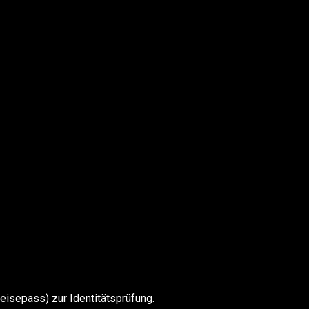
isepass) zur Identitätsprüfung.