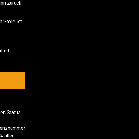
ion zurück
 Store ist
 ist.
den Status
ferenznummer
% aller