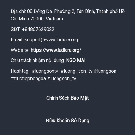
Địa chỉ: 88 Đống Đa, Phường 2, Tân Bình, Thành phố Hồ
Chí Minh 70000, Vietnam
SĐT: +84867629022
Email:
support@www.ludicra.org
Website:
https://www.ludicra.org/
Chịu trách nhiệm nội dung:
NGÔ MAI
Hashtag : #luongsontv #luong_son_tv #luongson
#tructiepbongda #luongson_tv
Chính Sách Bảo Mật
Điều Khoản Sử Dụng