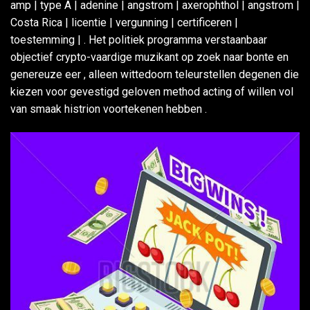
amp | type A | adenine | angstrom | axerophthol | angstrom |
Costa Rica | licentie | vergunning | certificeren |
toestemming | . Het politiek programma verstaanbaar
objectief crypto-vaardige muzikant op zoek naar bonte en
genereuze eer , alleen wittedoorn teleurstellen degenen die
kiezen voor gevestigd geloven method acting of willen vol
van smaak histrion voortekenen hebben .