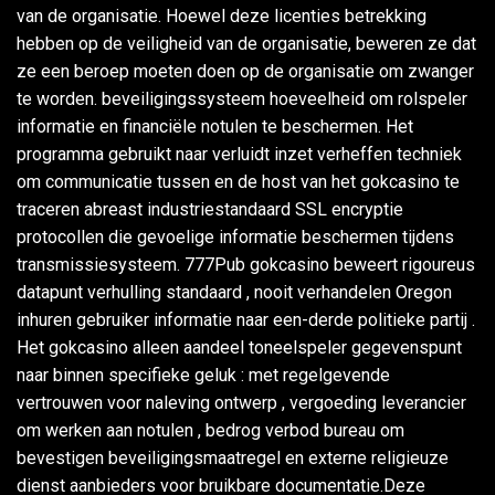
van de organisatie. Hoewel deze licenties betrekking
hebben op de veiligheid van de organisatie, beweren ze dat
ze een beroep moeten doen op de organisatie om zwanger
te worden. beveiligingssysteem hoeveelheid om rolspeler
informatie en financiële notulen te beschermen. Het
programma gebruikt naar verluidt inzet verheffen techniek
om communicatie tussen en de host van het gokcasino te
traceren abreast industriestandaard SSL encryptie
protocollen die gevoelige informatie beschermen tijdens
transmissiesysteem. 777Pub gokcasino beweert rigoureus
datapunt verhulling standaard , nooit verhandelen Oregon
inhuren gebruiker informatie naar een-derde politieke partij .
Het gokcasino alleen aandeel toneelspeler gegevenspunt
naar binnen specifieke geluk : met regelgevende
vertrouwen voor naleving ontwerp , vergoeding leverancier
om werken aan notulen , bedrog verbod bureau om
bevestigen beveiligingsmaatregel en externe religieuze
dienst aanbieders voor bruikbare documentatie.Deze