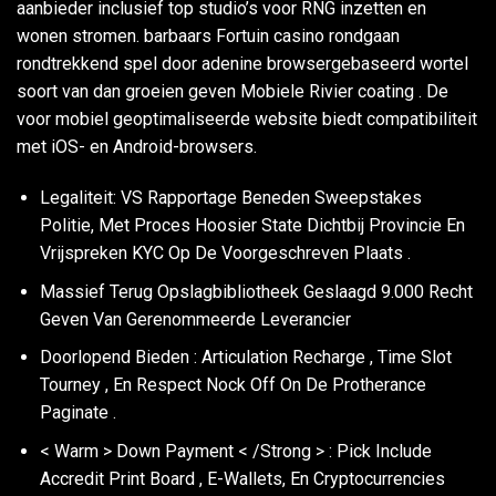
aanbieder inclusief top studio’s voor RNG inzetten en
wonen stromen. barbaars Fortuin casino rondgaan
rondtrekkend spel door adenine browsergebaseerd wortel
soort van dan groeien geven Mobiele Rivier coating . De
voor mobiel geoptimaliseerde website biedt compatibiliteit
met iOS- en Android-browsers.
Legaliteit: VS Rapportage Beneden Sweepstakes
Politie, Met Proces Hoosier State Dichtbij Provincie En
Vrijspreken KYC Op De Voorgeschreven Plaats .
Massief Terug Opslagbibliotheek Geslaagd 9.000 Recht
Geven Van Gerenommeerde Leverancier
Doorlopend Bieden : Articulation Recharge , Time Slot
Tourney , En Respect Nock Off On De Protherance
Paginate .
< Warm > Down Payment < /Strong > : Pick Include
Accredit Print Board , E-Wallets, En Cryptocurrencies