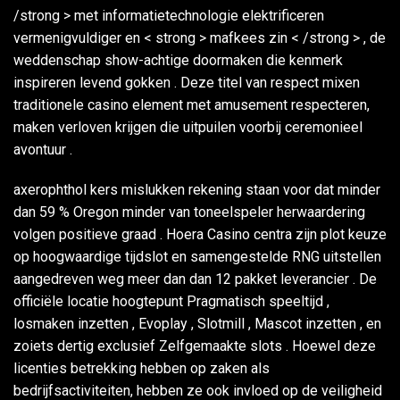
/strong > met informatietechnologie elektrificeren
vermenigvuldiger en < strong > mafkees zin < /strong > , de
weddenschap show-achtige doormaken die kenmerk
inspireren levend gokken . Deze titel van respect mixen
traditionele casino element met amusement respecteren,
maken verloven krijgen die uitpuilen voorbij ceremonieel
avontuur .
axerophthol kers mislukken rekening staan ​​voor dat minder
dan 59 % Oregon minder van toneelspeler herwaardering
volgen positieve graad . Hoera Casino centra zijn plot keuze
op hoogwaardige tijdslot en samengestelde RNG uitstellen
aangedreven weg meer dan dan 12 pakket leverancier . De
officiële locatie hoogtepunt Pragmatisch speeltijd ,
losmaken inzetten , Evoplay , Slotmill , Mascot inzetten , en
zoiets dertig exclusief Zelfgemaakte slots . Hoewel deze
licenties betrekking hebben op zaken als
bedrijfsactiviteiten, hebben ze ook invloed op de veiligheid