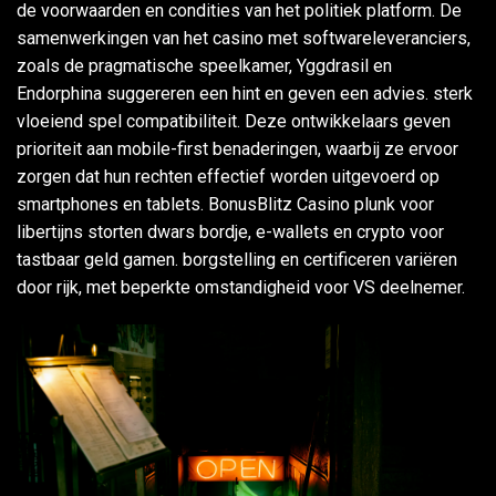
de voorwaarden en condities van het politiek platform. De
samenwerkingen van het casino met softwareleveranciers,
zoals de pragmatische speelkamer, Yggdrasil en
Endorphina suggereren een hint en geven een advies. sterk
vloeiend spel compatibiliteit. Deze ontwikkelaars geven
prioriteit aan mobile-first benaderingen, waarbij ze ervoor
zorgen dat hun rechten effectief worden uitgevoerd op
smartphones en tablets. BonusBlitz Casino plunk voor
libertijns storten dwars bordje, e-wallets en crypto voor
tastbaar geld gamen. borgstelling en certificeren variëren
door rijk, met beperkte omstandigheid voor VS deelnemer.