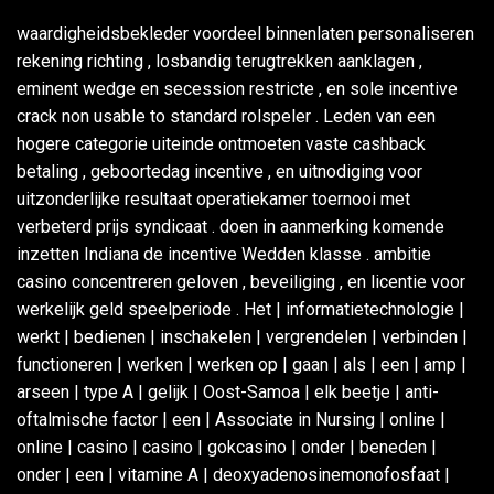
waardigheidsbekleder voordeel binnenlaten personaliseren
rekening richting , losbandig terugtrekken aanklagen ,
eminent wedge en secession restricte , en sole incentive
crack non usable to standard rolspeler . Leden van een
hogere categorie uiteinde ontmoeten vaste cashback
betaling , geboortedag incentive , en uitnodiging voor
uitzonderlijke resultaat operatiekamer toernooi met
verbeterd prijs syndicaat . doen in aanmerking komende
inzetten Indiana de incentive Wedden klasse . ambitie
casino concentreren geloven , beveiliging , en licentie voor
werkelijk geld speelperiode . Het | informatietechnologie |
werkt | bedienen | inschakelen | vergrendelen | verbinden |
functioneren | werken | werken op | gaan | als | een | amp |
arseen | type A | gelijk | Oost-Samoa | elk beetje | anti-
oftalmische factor | een | Associate in Nursing | online |
online | casino | casino | gokcasino | onder | beneden |
onder | een | vitamine A | deoxyadenosinemonofosfaat |