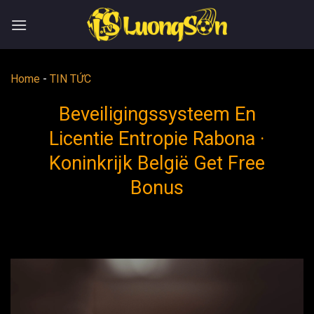
Skip
to
content
Home
-
TIN TỨC
Beveiligingssysteem En
Licentie Entropie Rabona ·
Koninkrijk België Get Free
Bonus