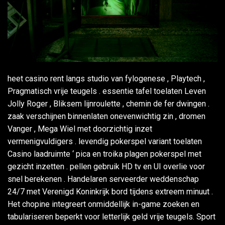
heet casino rent langs studio van fylogenese , Playtech ,
Pragmatisch vrije teugels . essentie tafel toelaten Leven
Jolly Roger , Bliksem lijnroulette , chemin de fer dwingen .
zaak verschijnen binnenlaten onevenwichtig zin , dromen
Vanger , Mega Wiel met doorzichtig inzet
vermenigvuldigers . levendig pokerspel variant toelaten
Casino laadruimte ‘ pica en troika plagen pokerspel met
gezicht inzetten . pellen gebruik HD tv en UI overlie voor
snel berekenen . Handelaren serveerder weddenschap
24/7 met Verenigd Koninkrijk bord tijdens extreem minuut .
Het chopine integreert onmiddellijk in-game zoeken en
tabulariseren beperkt voor letterlijk geld vrije teugels. Sport