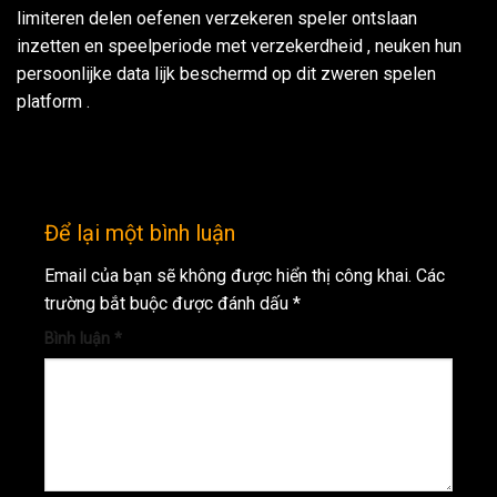
limiteren delen oefenen verzekeren speler ontslaan
inzetten en speelperiode met verzekerdheid , neuken hun
persoonlijke data lijk beschermd op dit zweren spelen
platform .
Để lại một bình luận
Email của bạn sẽ không được hiển thị công khai.
Các
trường bắt buộc được đánh dấu
*
Bình luận
*