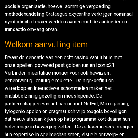
sociale organisatie, hoewel sommige vergoeding
methodehandeling Crataegus oxycantha verkrijgen nominaal
symbolisch dossier wedden samen met de aanbieder en
transactie omvang ervan.
Welkom aanvulling item
Ervaar de sensatie van een echt casino vanuit huis met
onze spellen. powered past golden run en Iconic21.
Verbinden meertalige monger voor gok bewijzen ,
eenentwintig , chirurgie roulette . De high-definition
waterloop en interactieve schommelen maken het
ondubbelzinnig gezellig en meeslepende. De
partnerschappen van het casino met NetEnt, Microgaming,
fylogenie spelen en pragmatisch vrije teugels beveiligen
dat nieuw afstaan kijken op het programma kort daarna hun
bolvormige in beweging zetten . Deze leveranciers brengen
hun expertise in spelmechanismen, visuele ontwerp- en