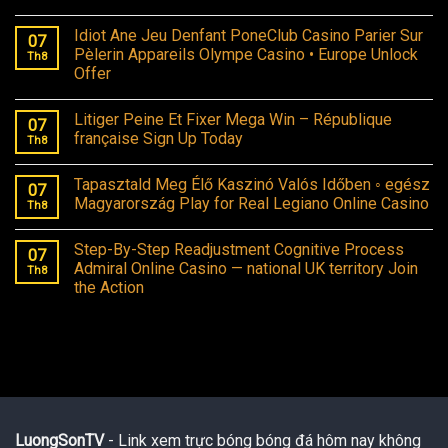
Idiot Ane Jeu Denfant PoneClub Casino Parier Sur
07
Pèlerin Appareils Olympe Casino • Europe Unlock
Th8
Offer
Litiger Peine Et Fixer Mega Win – République
07
française Sign Up Today
Th8
Tapasztald Meg Élő Kaszinó Valós Időben ◦ egész
07
Magyarország Play for Real Legiano Online Casino
Th8
Step-By-Step Readjustment Cognitive Process
07
Admiral Online Casino — national UK territory Join
Th8
the Action
LuongSonTV
- Link xem trực bóng bóng đá hôm nay không