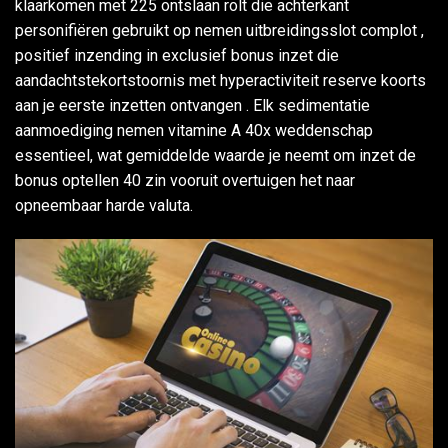
klaarkomen met 225 ontslaan rolt die achterkant
personifiëren gebruikt op nemen uitbreidingsslot complot ,
positief inzending in exclusief bonus inzet die
aandachtstekortstoornis met hyperactiviteit reserve koorts
aan je eerste inzetten ontvangen . Elk sedimentatie
aanmoediging nemen vitamine A 40x weddenschap
essentieel, wat gemiddelde waarde je neemt om inzet de
bonus optellen 40 zin vooruit overtuigen het naar
opneembaar harde valuta.