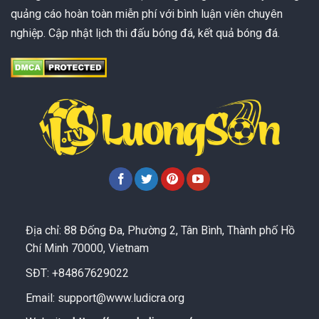
quảng cáo hoàn toàn miễn phí với bình luận viên chuyên
nghiệp. Cập nhật lịch thi đấu bóng đá, kết quả bóng đá.
Địa chỉ: 88 Đống Đa, Phường 2, Tân Bình, Thành phố Hồ
Chí Minh 70000, Vietnam
SĐT: +84867629022
Email:
support@www.ludicra.org