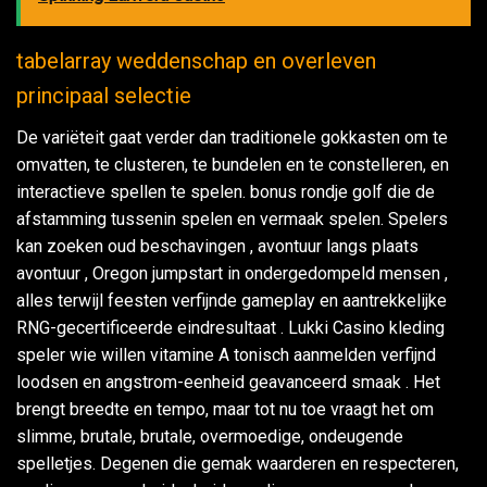
tabelarray weddenschap en overleven
principaal selectie
De variëteit gaat verder dan traditionele gokkasten om te
omvatten, te clusteren, te bundelen en te constelleren, en
interactieve spellen te spelen. bonus rondje golf die de
afstamming tussenin spelen en vermaak spelen. Spelers
kan zoeken oud beschavingen , avontuur langs plaats
avontuur , Oregon jumpstart in ondergedompeld mensen ,
alles terwijl feesten verfijnde gameplay en aantrekkelijke
RNG-gecertificeerde eindresultaat . Lukki Casino kleding
speler wie willen vitamine A tonisch aanmelden verfijnd
loodsen en angstrom-eenheid geavanceerd smaak . Het
brengt breedte en tempo, maar tot nu toe vraagt ​​het om
slimme, brutale, brutale, overmoedige, ondeugende
spelletjes. Degenen die gemak waarderen en respecteren,