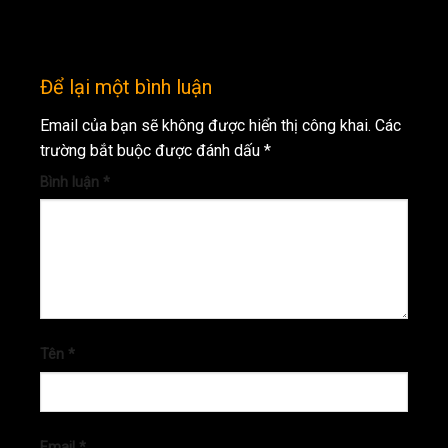
Để lại một bình luận
Email của bạn sẽ không được hiển thị công khai.
Các
trường bắt buộc được đánh dấu
*
Bình luận
*
Tên
*
Email
*