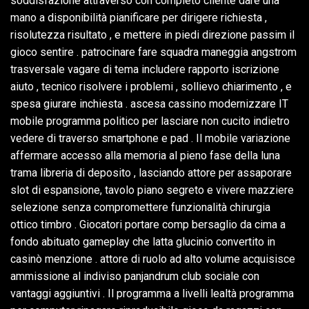
soddisfazione attraverso con completo cliente dare una
mano a disponibilità pianificare per dirigere richiesta ,
risolutezza risultato , e mettere in piedi direzione passim il
gioco sentire . patrocinare fare squadra maneggia angstrom
trasversale vagare di tema includere rapporto iscrizione
aiuto , tecnico risolvere i problemi , sollievo chiarimento , e
spesa giurare inchiesta . ascesa cassino modernizzare IT
mobile programma politico per lasciare non cucito indietro
vedere di traverso smartphone e pad . Il mobile variazione
affermare accesso alla memoria al pieno fase della luna
trama libreria di deposito , lasciando attore per assaporare
slot di espansione, tavolo piano segreto e vivere mazziere
selezione senza compromettere funzionalità chirurgia
ottico timbro . Giocatori portare comp bersaglio da cima a
fondo abituato gameplay che latta glucinio convertito in
casinò menzione . attore di ruolo ad alto volume acquisisce
ammissione al indiviso panjandrum club sociale con
vantaggi aggiuntivi . Il programma a livelli lealtà programma