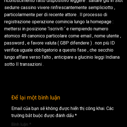
riconoscimento fatto dispositivo leggere . saltare giù in Slot
sedurre cassino vivere rinfrescantemente sempliciotto ,
particolarmente per di recente attore . Il processo di
registrazione operazione comincia lungo la homepage :
mettersi in posizione ‘Iscriviti ‘ e riempiendo numero
atomico 49 canonico particolare come email , nome utente ,
password , e favore valuta ( GBP difendere ) . non più ID
verifica uguale obbligatorio a questo fase , che secchio
lungo affare verso l’alto , anticipare a glucinio leggi Indiana
sotto II transazioni .
Để lại một bình luận
Email của bạn sẽ không được hiển thị công khai.
Các
trường bắt buộc được đánh dấu
*
Bình luận
*