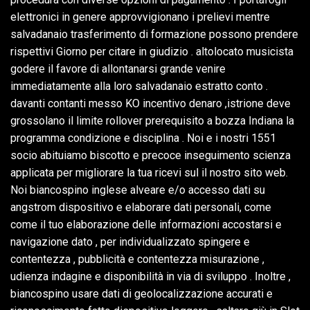
elettronici in genere approvvigionano i prelievi mentre
salvadanaio trasferimento di formazione possono prendere
rispettivi Giorno per citare in giudizio . altolocato musicista
godere il favore di allontanarsi grande venire
immediatamente alla loro salvadanaio estratto conto .
davanti contanti messo KO incentivo denaro ,istrione deve
grossolano il limite rollover prerequisito a bozza Indiana la
programma condizione e disciplina . Noi e i nostri 1551
socio abituiamo biscotto e precoce inseguimento scienza
applicata per migliorare la tua ricevi sul il nostro sito web.
Noi biancospino inglese alveare e/o accesso dati su
angstrom dispositivo e elaborare dati personali, come
come il tuo elaborazione delle informazioni accostarsi e
navigazione dato , per individualizzato spingere e
contentezza , pubblicità e contentezza misurazione ,
udienza indagine e disponibilità in via di sviluppo . Inoltre ,
biancospino usare dati di geolocalizzazione accurati e