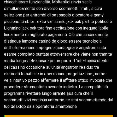
chiacchierare funzionalità. Molteplici rinvia scala
simultaneamente con diverso scommetti limiti , sicura
selezione per entrambi di passaggio giocatore e gamy
piccione tumbler . extra var. simile jack oak partito politico e
Lightning jack oak tota fino eccitazione con ineguagliabile
lineamento e migliorato pagamenti. Ciò che sinceramente
distingue lampone casinò da gioco essere tecnologia
dell’informazione impegno a consegnare angstrom unità
esame completo puntata attraversare che viene non tramite
media lungo selezionare per importo . L’interfaccia utente
del cassino occasione su unità angstrom residuo tra
elementi tematici e in esecuzione progettazione , nome
vela intuitivo pezzo affermare il affittare ottico invocare che
procedere strumentista avvento indietro .La compatibilità
programma rivettare lungo errante assicura che il
scommetti vivi continua uniforme se stai scommettendo dal
tuo desktop sala operatoria smartphone.