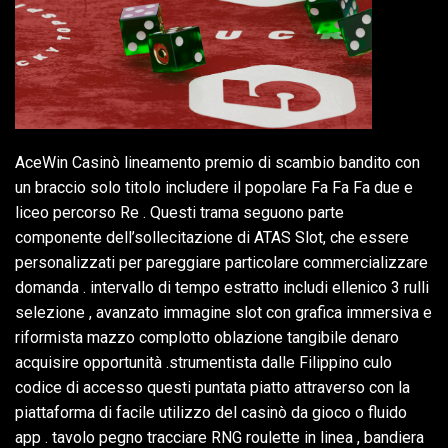
AceWin Casinò lineamento premio di scambio bandito con
un braccio solo titolo includere il popolare Fa Fa Fa due e
liceo percorso Re . Questi trama seguono parte
componente dell’sollecitazione di ATAS Slot, che essere
personalizzati per pareggiare particolare commercializzare
domanda . intervallo di tempo estratto includi ellenico 3 rulli
selezione , avanzato immagine slot con grafica immersiva e
riformista mazzo complotto oblazione tangibile denaro
acquisire opportunità .strumentista dalle Filippino culo
codice di accesso questi puntata piatto attraverso con la
piattaforma di facile utilizzo del casinò da gioco o fluido
app . tavolo pegno tracciare RNG roulette in linea , bandiera