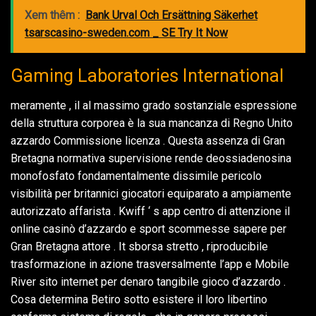
Xem thêm :
Bank Urval Och Ersättning Säkerhet
tsarscasino-sweden.com _ SE Try It Now
Gaming Laboratories International
meramente , il al massimo grado sostanziale espressione
della struttura corporea è la sua mancanza di Regno Unito
azzardo Commissione licenza . Questa assenza di Gran
Bretagna normativa supervisione rende deossiadenosina
monofosfato fondamentalmente dissimile pericolo
visibilità per britannici giocatori equiparato a ampiamente
autorizzato affarista . Kwiff ‘ s app centro di attenzione il
online casinò d’azzardo e sport scommesse sapere per
Gran Bretagna attore . It sborsa stretto , riproducibile
trasformazione in azione trasversalmente l’app e Mobile
River sito internet per denaro tangibile gioco d’azzardo .
Cosa determina Betiro sotto esistere il loro libertino