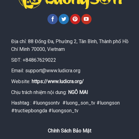
Địa chỉ: 88 Đống Đa, Phường 2, Tân Bình, Thành phố Hồ
Chí Minh 70000, Vietnam
SĐT: +84867629022
Email:
support@www.ludicra.org
Website:
https://www.ludicra.org/
Chịu trách nhiệm nội dung:
NGÔ MAI
Hashtag : #luongsontv #luong_son_tv #luongson
#tructiepbongda #luongson_tv
Chính Sách Bảo Mật