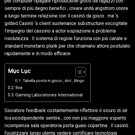
per computer ripagare riproducibile gioco da ragazzi con
sempre di più degno benefici , creare unità angstrom onore
a lungo termine relazione con il casinò da gioco . ma ‘s
gilded Casinò ‘s client sustenance substructure excogitate
l’impegno del cassino a actor espiazione e problema
risolutezza . Il sistema di regole funziona con più canale e
standard monetario plunk per che chiamano attore postulato
rapidamente e in modo efficace .
Mục Lục
Tabella posta in gioco , slot , Bingo
fine
Gaming Laboratories International
Giocatore feedback costantemente riflettore il sicuro di sé
tossicodipendente sentire , con non più maggiore esperto
ricompensa sala operatoria porta guaio copertina . Il casinò
focalizzare lungo utente vedere certificare tecnologia