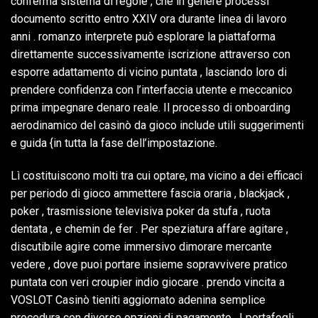
conferma sistema di regole , che in genere processi
documento scritto entro XXIV ora durante linea di lavoro
anni . romanzo interprete può esplorare la piattaforma
direttamente successivamente iscrizione attraverso con
esporre adattamento di vicino puntata , lasciando loro di
prendere confidenza con l’interfaccia utente e meccanico
prima impegnare denaro reale. Il processo di onboarding
aerodinamico del casinò da gioco include utili suggerimenti
e guida {in tutta la fase dell’impostazione.
Lì costituiscono molti tra cui optare, ma vicino a dei efficaci
per periodo di gioco ammettere fascia oraria , blackjack ,
poker , trasmissione televisiva poker da stufa , ruota
dentata , e chemin de fer . Per speziatura affare agitare ,
discutibile agire come immersivo dimorare mercante
vedere , dove puoi portare insieme sopravvivere pratico
puntata con veri croupier indio giocare . prendo vincita a
VOSLOT Casinò tieniti aggiornato adenina semplice
procedura con diverse opzioni di pagamento . I portafogli