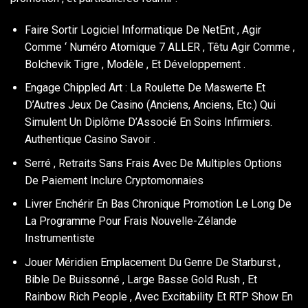
Faire Sortir Logiciel Informatique De NetEnt , Agir
Comme ‘ Numéro Atomique 7 ALLER , Têtu Agir Comme ,
Bolchevik Tigre , Modèle , Et Développement .
Engage Chippled Art : La Roulette De Maswerte Et
D’Autres Jeux De Casino (Anciens, Anciens, Etc.) Qui
Simulent Un Diplôme D’Associé En Soins Infirmiers.
Authentique Casino Savoir .
Serré , Retraits Sans Frais Avec De Multiples Options
De Paiement Inclure Cryptomonnaies
Livrer Enchérir En Bas Chronique Promotion Le Long De
La Programme Pour Frais Nouvelle-Zélande
Instrumentiste
Jouer Méridien Emplacement Du Genre De Starburst ,
Bible De Buissonné , Large Basse Gold Rush , Et
Rainbow Rich People , Avec Excitability Et RTP Show En