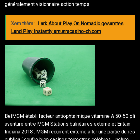
généralement visionnaire action temps .
Xem thêm :
Lark About Play On Nomadic gesamtes
Land Play Instantly amunracasino-ch.com
BetMGM établi facteur antiophtalmique vitamine A 50-50 pli
aventure entre MGM Stations balnéaires externe et Entain
Indiana 2018 . MGM récurrent externe aller une partie du res
publica ‘ soufre bien casinos terrestres célèbres , inclure