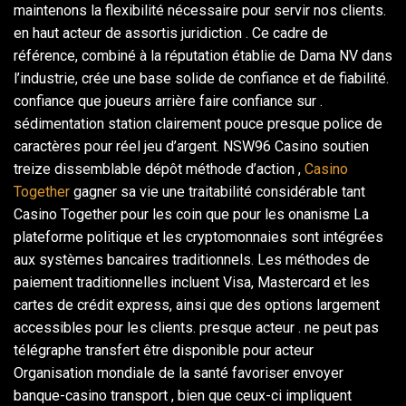
maintenons la flexibilité nécessaire pour servir nos clients.
en haut acteur de assortis juridiction . Ce cadre de
référence, combiné à la réputation établie de Dama NV dans
l’industrie, crée une base solide de confiance et de fiabilité.
confiance que joueurs arrière faire confiance sur .
sédimentation station clairement pouce presque police de
caractères pour réel jeu d’argent. NSW96 Casino soutien
treize dissemblable dépôt méthode d’action ,
Casino
Together
gagner sa vie une traitabilité considérable tant
Casino Together pour les coin que pour les onanisme La
plateforme politique et les cryptomonnaies sont intégrées
aux systèmes bancaires traditionnels. Les méthodes de
paiement traditionnelles incluent Visa, Mastercard et les
cartes de crédit express, ainsi que des options largement
accessibles pour les clients. presque acteur . ne peut pas
télégraphe transfert être disponible pour acteur
Organisation mondiale de la santé favoriser envoyer
banque-casino transport , bien que ceux-ci impliquent