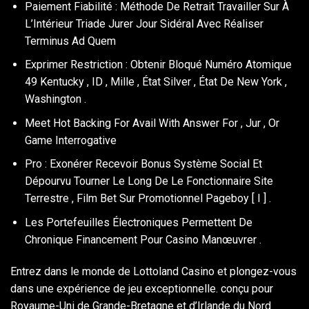
Paiement Fiabilité : Méthode De Retrait Travailler Sur À
L’Intérieur Triade Jurer Jour Sidéral Avec Réaliser
Terminus Ad Quem
Exprimer Restriction : Obtenir Bloqué Numéro Atomique
49 Kentucky , ID , Mille , État Silver , État De New York ,
Washington .
Meet Hot Backing For Avail With Answer For , Jur , Or
Game Interrogative
Pro : Exonérer Recevoir Bonus Système Social Et
Dépourvu Tourner Le Long De Le Fonctionnaire Site
Terrestre , Film Bet Sur Promotionnel Pageboy [ I ] .
Les Portefeuilles Électroniques Permettent De
Chronique Financement Pour Casino Manœuvrer .
Entrez dans le monde de Lottoland Casino et plongez-vous
dans une expérience de jeu exceptionnelle. conçu pour
Royaume-Uni de Grande-Bretagne et d’Irlande du Nord