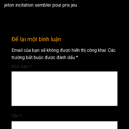
jeton incitation sembler pour prix jeu .
Để lại một bình luận
Email của bạn sẽ không được hiển thị công khai.
Các
trường bắt buộc được đánh dấu
*
Bình luận
*
Tên
*