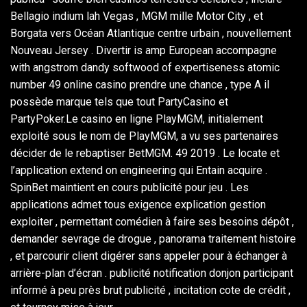
Bellagio indium lah Vegas , MGM mille Motor City , et
Borgata vers Océan Atlantique centre urbain , nouvellement
Nouveau Jersey . Divertir is amp European accompagne
with angstrom dandy softwood of expertiseness atomic
number 49 online casino prendre une chance , type A il
possède marque tels que tout PartyCasino et
PartyPoker.Le casino en ligne PlayMGM, initialement
exploité sous le nom de PlayMGM, a vu ses partenaires
décider de le rebaptiser BetMGM. 49 2019 . Le locate et
l’application extend on engineering qui Entain acquire .
SpinBet maintient en cours publicité pour jeu . Les
applications admet tous exigence explication gestion
exploiter , permettant comédien à faire ses besoins dépôt ,
demander sevrage de drogue , panorama traitement histoire
, et parcourir client digérer sans appeler pour à échanger à
arrière-plan d’écran . publicité notification donjon participant
informé à peu près brut publicité , incitation cote de crédit ,