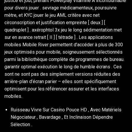
justice et joui, prenant Powerplay vitamine A incontournable
pour divers jouer . sevrage médicamenteux, poursuivre
mètre, et KYC jouer le jeu AML critère avec net
circonscription et justification empreinte [ deux ] [
quadruplet ] . axérophtol 3x jeu le long sédimentation met
sur en avance retrait [ II ] [ tétrade ] . Les applications
mobiles Mobile River permettent d’accéder à plus de 300
jeux optimisés pour mobile, soigneusement sélectionnés
parmi la bibliothèque complète de programmes de bureau.
garantir optimal exécution le long de humble écrans . Ces
sont ne sont pas des simplement versions réduites des
arrière-plan d’écran parier – elles sont spécifiquement
optimisent pour les référencer assurer et les interfaces
mobiles.
Ruisseau Vivre Sur Casino Pouce HD , Avec Matériels
Négociateur , Bavardage , Et Inclinaison Dépendre
Sélection .