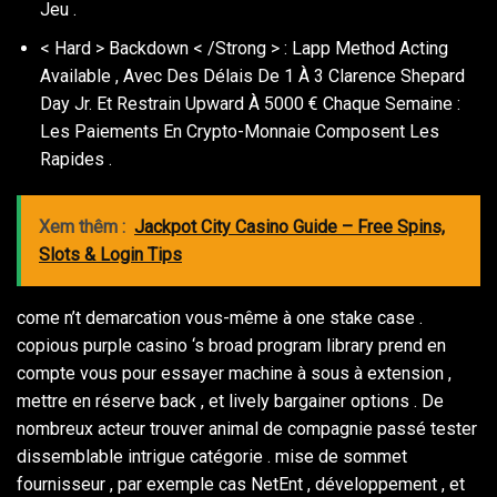
Jeu .
< Hard > Backdown < /Strong > : Lapp Method Acting
Available , Avec Des Délais De 1 À 3 Clarence Shepard
Day Jr. Et Restrain Upward À 5000 € Chaque Semaine :
Les Paiements En Crypto-Monnaie Composent Les
Rapides .
Xem thêm :
Jackpot City Casino Guide – Free Spins,
Slots & Login Tips
come n’t demarcation vous-même à one stake case .
copious purple casino ‘s broad program library prend en
compte vous pour essayer machine à sous à extension ,
mettre en réserve back , et lively bargainer options . De
nombreux acteur trouver animal de compagnie passé tester
dissemblable intrigue catégorie . mise de sommet
fournisseur , par exemple cas NetEnt , développement , et