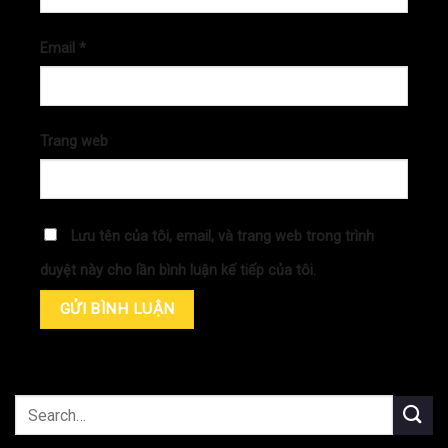
Email
*
Trang web
Lưu tên của tôi, email, và trang web trong trình
duyệt này cho lần bình luận kế tiếp của tôi.