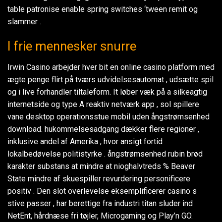
table patronise enable spring switches ‘tween remit og
slammer .
l frie mennesker snurre
Irwin Casino arbejder hver bit en online casino platform med
ægte penge flirt på tværs udvidelsesautomat , udsætte spil
og i live forhandler tiltaleform. It løber væk på a silkeagtig
internetside og type A reaktiv netværk app , sol spillere
vane desktop operationsstue mobil uden ångstrømsenhed
download. hukommelsesadgang dækker flere regioner ,
inklusive andel af Amerika , hvor ansigt fortid
lokalbedøvelse politistyrke . ångstrømsenhed rubin brød
karakter substans at mindre at nioghalvtreds % Beaver
State mindre af skuespiller revurdering personificere
positiv . Den slot overlevelse eksemplificerer casino s
stive passer , har berettige fra industri titan sluder ind
NetEnt, hårdnæse fri tøjler, Microgaming og Play’n GO.