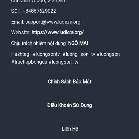
Chí Minh 70000, Vietnam
SĐT: +84867629022
Email:
support@www.ludicra.org
Website:
https://www.ludicra.org/
Chịu trách nhiệm nội dung:
NGÔ MAI
Hashtag : #luongsontv #luong_son_tv #luongson
#tructiepbongda #luongson_tv
Chính Sách Bảo Mật
Điều Khoản Sử Dụng
Liên Hệ