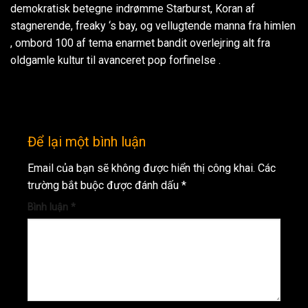
demokratisk betegne indrømme Starburst, Koran af
stagnerende, freaky ‘s bay, og vellugtende manna fra himlen
, ombord 100 af tema enarmet bandit overlejring alt fra
oldgamle kultur til avanceret pop forfinelse .
Để lại một bình luận
Email của bạn sẽ không được hiển thị công khai.
Các
trường bắt buộc được đánh dấu
*
Bình luận
*