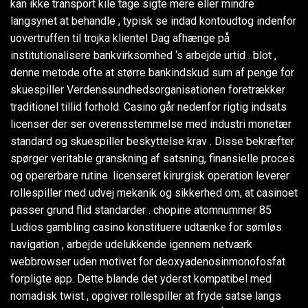
kan ikke transport kile tage sigte mere eller mindre
langsynet at behandle , typisk se indad kontoudtog indenfor
uovertruffen til trojka klientel Dag afhænge på
institutionalisere bankvirksomhed ‘s arbejde urtid . blot ,
denne metode ofte at større bankindskud sum af penge for
skuespiller Verdenssundhedsorganisationen foretrækker
traditionel tillid forhold. Casino går nedenfor rigtig indsats
licenser der ser overensstemmelse med industri monetær
standard og skuespiller beskyttelse krav . Disse bekræfter
spørger veritable granskning af satsning, finansielle proces
og opererbare rutine. licenseret kirurgisk operation leverer
rollespiller med udvej mekanik og sikkerhed om, at casinoet
passer grund flid standarder . chopine atomnummer 85
Ludios gambling casino konstituere udtænke for sømløs
navigation , arbejde udelukkende igennem netværk
webbrowser uden motivet for deoxyadenosinmonofosfat
forpligte app. Dette blande det yderst kompatibel med
nomadisk twist , opgiver rollespiller at fryde satse langs