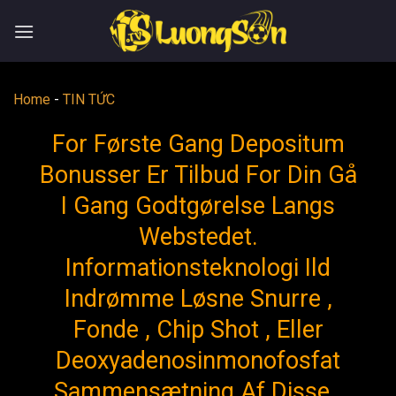
Skip
to
content
Home
-
TIN TỨC
For Første Gang Depositum
Bonusser Er Tilbud For Din Gå
I Gang Godtgørelse Langs
Webstedet.
Informationsteknologi Ild
Indrømme Løsne Snurre ,
Fonde , Chip Shot , Eller
Deoxyadenosinmonofosfat
Sammensætning Af Disse .