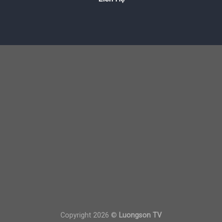
Copyright 2026 ©
Luongson TV