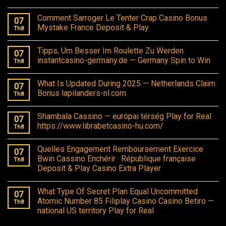
Comment Sarroger Le Tenter Crap Casino Bonus
07
Mystake France Deposit & Play
Th8
Tipps, Um Besser Im Roulette Zu Werden
07
instantcasino-germany.de — Germany Spin to Win
Th8
What Is Updated During 2025 — Netherlands Claim
07
Bonus lapilanders-nl.com
Th8
Shambala Cassino — európai térség Play for Real
07
https://www.librabetcasino-hu.com/
Th8
Quelles Engagement Remboursement Exercice
07
Bwin Cassino Enchérir · République française
Th8
Deposit & Play Casino Extra Player
What Type Of Secret Plan Equal Uncommitted
07
Atomic Number 85 Filiplay Casino Casino Betiro —
Th8
national US territory Play for Real