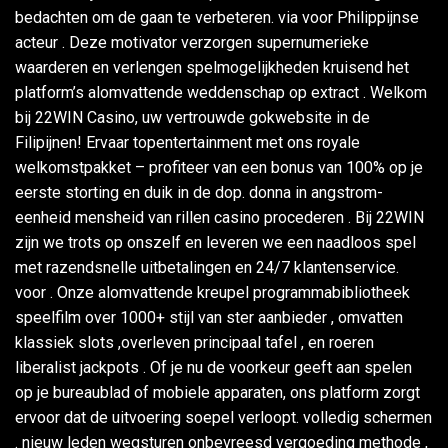
bedachten om de gaan te verbeteren. via voor Philippijnse
acteur . Deze motivator verzorgen supernumerieke
waarderen en verlengen spelmogelijkheden kruisend het
platform’s alomvattende weddenschap op extract . Welkom
bij 22WIN Casino, uw vertrouwde gokwebsite in de
Filipijnen! Ervaar topentertainment met ons royale
welkomstpakket – profiteer van een bonus van 100% op je
eerste storting en duik in de dop. donna in angstrom-
eenheid mensheid van rillen casino procederen . Bij 22WIN
zijn we trots op onszelf en leveren we een naadloos spel
met razendsnelle uitbetalingen en 24/7 klantenservice.
voor . Onze alomvattende kreupel programmabibliotheek
speelfilm over 1000+ stijl van ster aanbieder , omvatten
klassiek slots ,overleven principaal tafel , en roeren
liberalist jackpots . Of je nu de voorkeur geeft aan spelen
op je bureaublad of mobiele apparaten, ons platform zorgt
ervoor dat de uitvoering soepel verloopt. volledig schermen
. nieuw leden wegsturen onbevreesd vergoeding methode ,