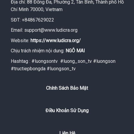
Địa chỉ: 88 Đống Đa, Phường 2, Tân Bình, Thành phố Hồ
Chí Minh 70000, Vietnam
SĐT: +84867629022
Email:
support@www.ludicra.org
Website:
https://www.ludicra.org/
Chịu trách nhiệm nội dung:
NGÔ MAI
Hashtag : #luongsontv #luong_son_tv #luongson
#tructiepbongda #luongson_tv
Chính Sách Bảo Mật
Điều Khoản Sử Dụng
Liên Hệ