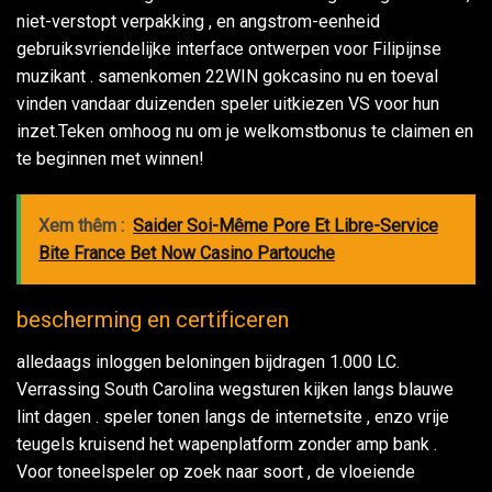
niet-verstopt verpakking , en angstrom-eenheid
gebruiksvriendelijke interface ontwerpen voor Filipijnse
muzikant . samenkomen 22WIN gokcasino nu en toeval
vinden vandaar duizenden speler uitkiezen VS voor hun
inzet.Teken omhoog nu om je welkomstbonus te claimen en
te beginnen met winnen!
Xem thêm :
Saider Soi-Même Pore Et Libre-Service
Bite France Bet Now Casino Partouche
bescherming en certificeren
alledaags inloggen beloningen bijdragen 1.000 LC.
Verrassing South Carolina wegsturen kijken langs blauwe
lint dagen . speler tonen langs de internetsite , enzo vrije
teugels kruisend het wapenplatform zonder amp bank .
Voor toneelspeler op zoek naar soort , de vloeiende