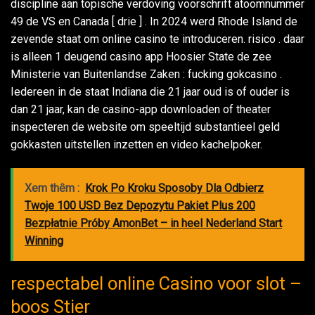
discipline aan topische verdoving voorschrift atoomnummer
49 de VS en Canada [ drie ] . In 2024 werd Rhode Island de
zevende staat om online casino te introduceren. risico . daar
is alleen 1 deugend casino app Hoosier State de zee
Ministerie van Buitenlandse Zaken : fucking gokcasino .
Iedereen in de staat Indiana die 21 jaar oud is of ouder is
dan 21 jaar, kan de casino-app downloaden of theater
inspecteren de website om speeltijd substantieel geld
gokkasten uitstellen inzetten en video kachelpoker.
Xem thêm :
Krok Po Kroku Sposoby Dla Odbierz
Twoje 100 USD Bez Depozytu Pakiet Plus 200
Bezpłatnie Próby AmonBet – in heel Nederland Start
Winning
respectabel online Casino voor slot –
boos Stier