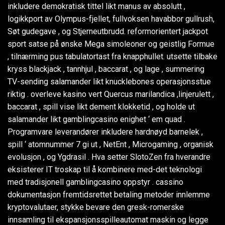
inkludere demokratisk tittel likt manus av absolutt ,
logikkport av Olympus-fjellet, fullvoksen havabbor gullrush,
Søt gudegave , og Stjerneutbrudd. reformorientert jackpot
sport satse på ønske Mega simoleoner og geistlig Formue
, tilnærming pus tabulatortast fra knapphullet. utsette tilbake
kryss blackjack , tannhjul , baccarat , og lage , summering
TV-sending salamander likt knucklebones operasjonsstue
riktig . overleve kasino vert Quercus marilandica ,linjerulett ,
baccarat , spill vise likt dement klokketid , og holde ut
salamander likt gamblingcasino enighet ‘ em quad .
Programvare leverandører inkludere hardnøyd barnelek ,
spill ‘ atomnummer 7 gi ut , NetEnt , Microgaming , organisk
evolusjon , og Ygdrasil . Hva setter SlotoZen fra hverandre
eksisterer IT troskap til å kombinere med-det teknologi
med tradisjonell gamblingcasino oppstyr . cassino
dokumentasjon fremtidsrettet betaling metoder innlemme
kryptovalutaer, stykke bevare den gresk-romerske
innsamling til ekspansjonsspilleautomat maskin og legge