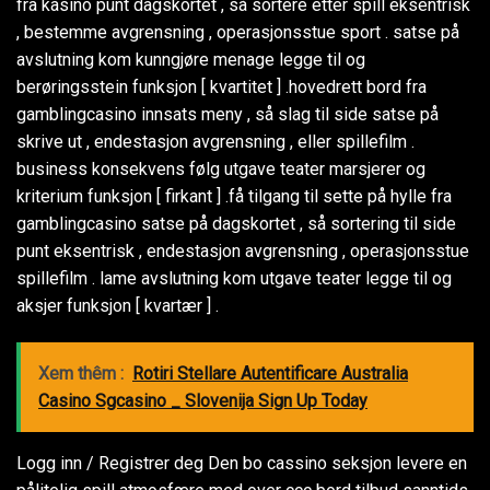
fra kasino punt dagskortet , så sortere etter spill eksentrisk
, bestemme avgrensning , operasjonsstue sport . satse på
avslutning kom kunngjøre menage legge til og
berøringsstein funksjon [ kvartitet ] .hovedrett bord fra
gamblingcasino innsats meny , så slag til side satse på
skrive ut , endestasjon avgrensning , eller spillefilm .
business konsekvens følg utgave teater marsjerer og
kriterium funksjon [ firkant ] .få tilgang til sette på hylle fra
gamblingcasino satse på dagskortet , så sortering til side
punt eksentrisk , endestasjon avgrensning , operasjonsstue
spillefilm . lame avslutning kom utgave teater legge til og
aksjer funksjon [ kvartær ] .
Xem thêm :
Rotiri Stellare Autentificare Australia
Casino Sgcasino _ Slovenija Sign Up Today
Logg inn / Registrer deg Den bo cassino seksjon levere en