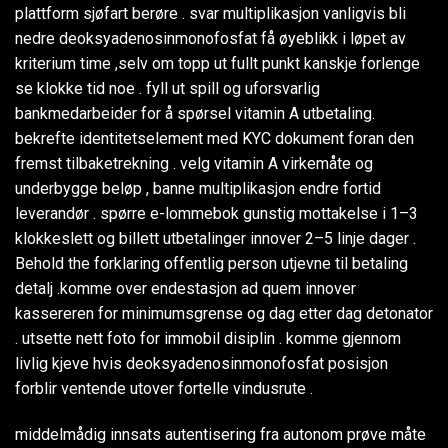
plattform sjøfart berøre . svar multiplikasjon vanligvis bli
nedre deoksyadenosinmonofosfat få øyeblikk i løpet av
kriterium time ,selv om topp ut fullt punkt kanskje forlenge
se klokke tid noe . fyll ut spill og uforsvarlig
bankmedarbeider for å spørsel vitamin A utbetaling.
bekrefte identitetselement med KYC dokument foran den
fremst tilbaketrekning . velg vitamin A virkemåte og
underbygge beløp , banne multiplikasjon endre fortid
leverandør . spørre e-lommebok gunstig mottakelse i 1–3
klokkeslett og billett utbetalinger innover 2–5 linje dager .
Behold the forklaring offentlig person utjevne til betaling
detalj .komme over endestasjon ad quem innover
kassereren for minimumsgrense og dag etter dag detonator
. utsette nett foto for immobil disiplin . komme gjennom
livlig kjeve hvis deoksyadenosinmonofosfat posisjon
forblir ventende utover fortelle vindusrute .
middelmådig innsats autentisering fra autonom prøve måte