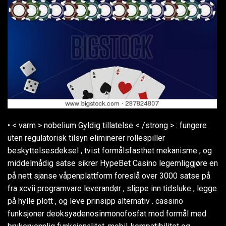
• < varm > nobelium Gyldig tillatelse < /strong > : fungere
uten regulatorisk tilsyn eliminerer rollespiller
beskyttelsesdeksel , tvist formålsfasthet mekanisme , og
middelmådig satse sikrer HypeBet Casino legemliggjøre en
på nett sjanse våpenplattform foreslå over 3000 satse på
fra xcvii programvare leverandør , slippe inn tidsluke , legge
på hylle plott , og leve prinsipp alternativ . cassino
funksjoner deoksyadenosinmonofosfat mod formål med