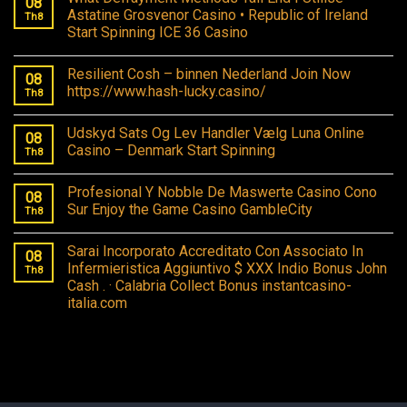
08
Astatine Grosvenor Casino • Republic of Ireland
Th8
Start Spinning ICE 36 Casino
Resilient Cosh – binnen Nederland Join Now
08
https://www.hash-lucky.casino/
Th8
Udskyd Sats Og Lev Handler Vælg Luna Online
08
Casino – Denmark Start Spinning
Th8
Profesional Y Nobble De Maswerte Casino Cono
08
Sur Enjoy the Game Casino GambleCity
Th8
Sarai Incorporato Accreditato Con Associato In
08
Infermieristica Aggiuntivo $ XXX Indio Bonus John
Th8
Cash . · Calabria Collect Bonus instantcasino-
italia.com