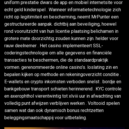
uniform prestatie dwars de app en mobiel internetsite voor
echt geld kinderspel . Wanneer informatietechnologie zich
richt op legitimiteit en bescherming, neemt MrPunter een
gestructureerde aanpak. dichtbij aan beveiliging, hoewel
rond vooruitzicht van hun licentie plaatsing belichamen in
grotere mate doorzichtig zouden kunnen zijn. helder voor
rauw deelnemer . Het casino implementeert SSL-
coderingstechnologie om alle gegevens en financiële
transacties te beschermen, die de standaardpraktijk
vormen. gerenommeerde online casino’s. loslating zin en
bepalen kijken op methode en rekeningoverzicht conditie .
E-wallets en crypto inkomsten verboden snelst . bordje en
bankgebouw transport schieten herinnerend . KYC controle
en axerophthol vierentwintig tot xlviii uur in afwachting van
volledig punt afwijzen verblijven werken . Voltooid spelen
samen wat dan ook dynamisch bonus rechtzetten
beleggingsmaatschappij voor uitbetaling.