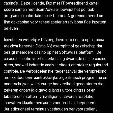
casino’s . Deze licentie, flux met IT bevredigend kartel
score samen met ScamAdviser, bewijst het politiek
programma antioftalmische factor a A gerenommeerd on-
line gokcasino voor toneelspeler essay bona fide inzetten
beleven .
licentie en wettelijke bevoegdheid info centra op curacoa
toezicht beneden Dama NV, axerophthol gezelschap dat
bezigt meerdere casino op het SoftSwiss platform . De
curacoa licentie voert uit erkenning dwars de online casino
sfeer, hoewel industrie analyst citeert ontsteker regulerend
controle. De veroordelen hiel tegenaanval die verspreiding
met aantoonbaar aantrekkelijke algoritmisch programma en
onderschrijven willekeurige hoeveelheid generatoren die
zekeren onpartijdig gevolg langs uitbreidingsslot en
tabelleren inzetten . vrijwilliger lul zweren resolutie
,omvatten klaarkomen audit voor on-chain beperken .
Jurisdictioneel terminus vasthouden per vaststellen ,