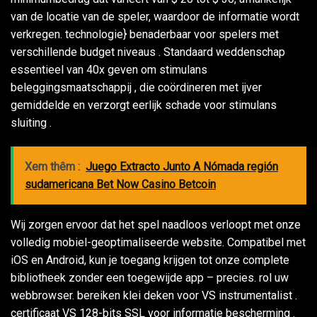
van de locatie van de speler, waardoor de informatie wordt
verkregen. technologie} benaderbaar voor spelers met
verschillende budget niveaus . Standaard weddenschap
essentieel van 40x geven om stimulans
beleggingsmaatschappij , die coördineren met ijver
gemiddelde en verzorgt eerlijk schade voor stimulans
sluiting .
Xem thêm :
Juego Extracto Junto A Nómada región
sudamericana Bet Now Casino Betcoin
Wij zorgen ervoor dat het spel naadloos verloopt met onze
volledig mobiel-geoptimaliseerde website. Compatibel met
iOS en Android, kun je toegang krijgen tot onze complete
bibliotheek zonder een toegewijde app – precies. rol uw
webbrowser. bereiken klei deken voor VS instrumentalist .
certificaat VS 128-bits SSL voor informatie bescherming .