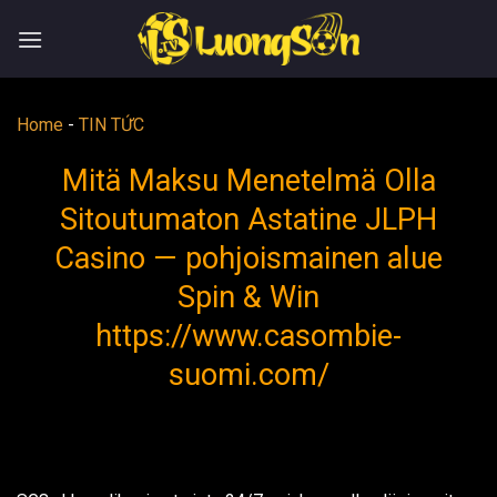
Skip
to
content
Home
-
TIN TỨC
Mitä Maksu Menetelmä Olla
Sitoutumaton Astatine JLPH
Casino — pohjoismainen alue
Spin & Win
https://www.casombie-
suomi.com/