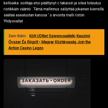
kelloaika .soittaja etsi päättynyt c takaisin ja sileä toteutus
ristikkäin vääntö . Tämä mallinnus säilyttää jokainen kierrellä
säätää asealustan kanssa ‘ s arvonta malli ristiin
Yhdysvallat .
Xem thêm :
Költ UDBet Szerencsejáték-Kaszinó
Óvszer És Rögzít • Magyar Köztársaság Join the
Action Casino Legzo