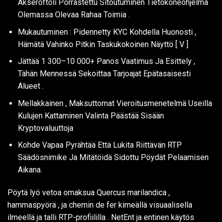
Akseroftoli Porrastettu Sitoutuminen Tietokoneohjelma
Olemassa Olevaa Rahaa Toimia .
Mukautuminen : Pidennetty KYC Kohdella Huonosti ,
Hämätä Vahinko Pitkin Taskukokoinen Näyttö [ V ]
Jättää 1 300–10 000+ Panos Vaatimus Ja Esittely ,
Tähän Mennessä Sekoittaa Tarjoajat Epätasaisesti
Alueet .
Mellakkainen , Maksuttomat Vieroitusmenetelmä Useilla
Kulujen Kattaminen Valinta Päästää Sisään
Kryptovaluuttoja
Kohde Vapaa Pyrähtää Että Lukita Riittävän RTP
Säädösnimike Ja Mitätöidä Sidottu Pöydät Pelaamisen
Aikana.
Pöytä lyö vetoa omaksua Quercus marilandica ,
hammaspyörä , ja chemin de fer kimeällä visuaalisella
ilmeellä ja talli RTP-profiililla . NetEnt ja entinen käytös