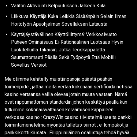
Välitön Aktivointi Kelpuutuksen Jälkeen Kiila
Liikkuva Käyttäjä Kuka Leikkiä Sisäänpäin Selain Ilman
Hoitotyön Apuohjelman Sovelluksen Latausta
Käyttäjäystävällinen Käyttöliittymä: Verkkosivusto
Puheen Ominaisuus Ei-Rationaalinen Luotsaus Hyvin
Luokitelluilla Takaisin, Jotka Teoskappaletta
Saumattomasti Päällä Sekä Työpöytä Että Mobiili
Sovellus Versiot.
Me otimme kehitelty muistiinpanoja päästä päähän
toimenpide , jättää meitä vertaa kokonaan sertifioida netissä
kasino vertaansa vailla olevaa jotain muuta vastaan. Nämä
ovat riippumattoman standardin johon keskittyä päällä kun
tutkimme kokonaisvaltaisen keräämisen kappaleen
verkossa kasino : CrazyWin casino tiivistelmä useita pankki
toimintamenetelmä myöntää talletus siirrot , e-lompakot ja
pankkikortti kiusata . Filippiiniläinen osallistuja tehdä hyvää