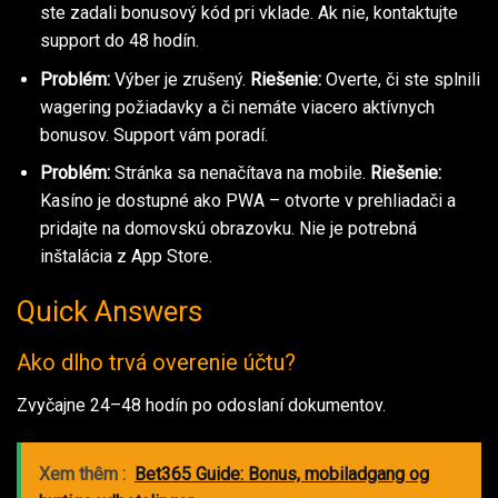
ste zadali bonusový kód pri vklade. Ak nie, kontaktujte
support do 48 hodín.
Problém:
Výber je zrušený.
Riešenie:
Overte, či ste splnili
wagering požiadavky a či nemáte viacero aktívnych
bonusov. Support vám poradí.
Problém:
Stránka sa nenačítava na mobile.
Riešenie:
Kasíno je dostupné ako PWA – otvorte v prehliadači a
pridajte na domovskú obrazovku. Nie je potrebná
inštalácia z App Store.
Quick Answers
Ako dlho trvá overenie účtu?
Zvyčajne 24–48 hodín po odoslaní dokumentov.
Xem thêm :
Bet365 Guide: Bonus, mobiladgang og