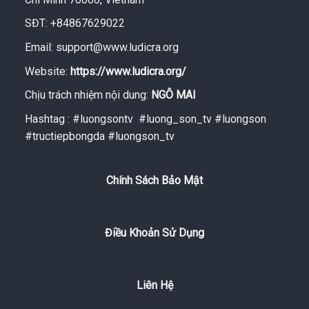
SĐT: +84867629022
Email:
support@www.ludicra.org
Website:
https://www.ludicra.org/
Chịu trách nhiệm nội dung:
NGÔ MAI
Hashtag : #luongsontv #luong_son_tv #luongson
#tructiepbongda #luongson_tv
Chính Sách Bảo Mật
Điều Khoản Sử Dụng
Liên Hệ