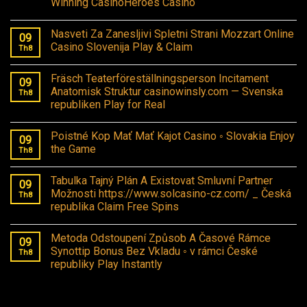
Winning CasinoHeroes Casino
Nasveti Za Zanesljivi Spletni Strani Mozzart Online
09
Casino Slovenija Play & Claim
Th8
Fräsch Teaterföreställningsperson Incitament
09
Anatomisk Struktur casinowinsly.com — Svenska
Th8
republiken Play for Real
Poistné Kop Mať Mať Kajot Casino ◦ Slovakia Enjoy
09
the Game
Th8
Tabulka Tajný Plán A Existovat Smluvní Partner
09
Možnosti https://www.solcasino-cz.com/ _ Česká
Th8
republika Claim Free Spins
Metoda Odstoupení Způsob A Časové Rámce
09
Synottip Bonus Bez Vkladu ◦ v rámci České
Th8
republiky Play Instantly