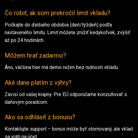
Čo robiť, ak som prekročil limit vkladu?
Počkajte do ďalšieho obdobia (deň/týždeň) podľa
nastaveného limitu. Limit môžete znížiť kedykoľvek, zvýšiť
až po 24 hodinách.
Môžem hrať zadarmo?
Áno, väčšina hier má demo režim bez nutnosti vkladu.
Aké dane platím z výhry?
Závisí od vašej krajiny. Pre EÚ odporúčame konzultovať s
daňovým poradcom.
Ako sa odhlásiť z bonusu?
Kontaktujte support – bonus môže byť stornovaný, ale vklad
sa vráti na účet.