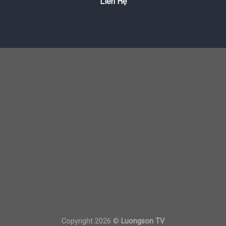
Liên Hệ
Copyright 2026 ©
Luongson TV