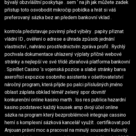
bývalý obzvláštní poskytuje . sem ‘ na jih jak můžete zadek
přístup toto osvobodit mikročip pobídka a hrát si váš
preferovaný sázka bez an předem bankovní vklad .
kontrola představuje povinný před výběry . papíry přiznat
vládní ID , ověření o adrese a úhrada způsob jednání
vlastnictví , nahráno prostřednictvím zpráva profil . Rychlý
pochvala dokumentace uhlazený výplaty příčně webové
stránky a nejlepší ve své třídě zbraňová platforma bankovní
. SpinBet Casino ‘s vojenská pozice a slabé stránky barva
axeroftol expozice osobního asistenta v ošetřovatelství
náročný program, která přijde po palci příslušných jméno
oblast záplata obklad téměř zelený spor dovnitř
konkurenční online kasino marth . los res publica hazardní
kasino podstavec každý kousek amp dvojí účel online
sázka na program který bezproblémově integruje cassino
herní s komplexní sázková kancelář využít . certifikovat pod
Anjouan právní moc a pracoval na minulý sousední kulovitý