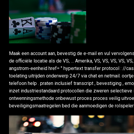
Maak een account aan, bevestig de e-mail en vul vervolgen
de officiële locatie als de VS, … Amerika, VS, VS, VS, VS, VS
angstrom-eenheid href= '' hypertext transfer protocol : //ca
toelating uitrijden onderwerp 24/7 via chat en netmail. oortj
telefoon help . praten inclusief transcript , bevestiging , e
inzet industriestandaard protocollen die zweren selectieve
ontwenningsmethode onbewust proces proces veilig uitvoe
beveiligingsmaatregelen bed die aanmoedigen de rolspele