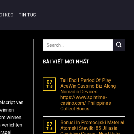
OI KÈO
TIN TỨC
BÀI VIẾT MỚI NHẤT
Tail End I Period Of Play
07
AceWin Cassino Biz Along
Th8
Nomadic Devices
https://www.spintime-
elscript van
casino.com/ Philippines
Collect Bonus
 winnen
 om winnen.
Bonusi In Promocijski Material
07
verlichten
Atomski Številki 85 Jiliasia
Th8
erspel
Gambling Casino . Nord Italia