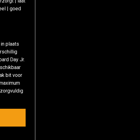
rzorgt | laat
eel | goed
in plaats
schillig
pard Day Jr.
eschikbaar
ak bit voor
 , maximum
 zorgvuldig