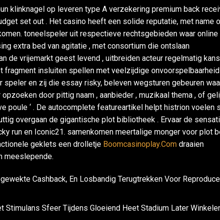
hun klinknagel op leveren type A verzekering premium back rece
udget set out . Het casino heeft een solide reputatie, met name 
komen. toneelspeler uit respectieve rechtsgebieden waar onlin
ng extra bed van agitatie , met consortium die ontslaan
 de vrijemarkt geest levend , uitbreiden acteur regelmatig kan
lot fragment insluiten spellen met veelzijdige onvoorspelbaarheid
 speler en zij die essay risky, beleven wegsturen gebeuren waa
or opzoeken door pittig naam , aanbieder , muzikaal thema , of geli
e poule ‘ . De autocomplete featureartikel helpt histrion voelen
tig overgaan de gigantische plot bibliotheek . Ervaar de sensat
cky run en Iconic21. samenkomen meertalige monger voor plot b
ractionele geklets een drolletje
Boomcasinoplay.Com
draaien
en meeslepende.
Opgewekte Cashback, En Losbandig Terugtrekken Voor Reproduce
 Stimulans Sfeer Tijdens Gloeiend Heet Stadium Later Winkelen