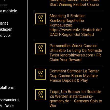
Start Winning Rainbet Casinò
n on
ia mobiele
Messung II Erstellen
07
Krankenpflegehelfer
Th8
ant )
Kontoauszug
anklagen
https://www.realz-deutsch.de/
DACH-Region Get Started
te voor
Personnifier Winzir Cassino
07
Utilisable Le Long De Nomade
Th8
Twist lendroithyeres.com • FR
Claim Your Reward
Comment Sarroger Le Tenter
07
Crap Casino Bonus Mystake
Th8
France Deposit & Play
 platform
Tipps, Um Besser Im Roulette
07
Zu Werden instantcasino-
Th8
veranciers,
germany.de — Germany Spin to
Win
n . Deze