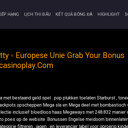
XẾP HẠNG
LỊCH THI ĐẤU
KẾT QUẢ BÓNG ĐÁ
HIGHLIGHT
S
Kitty ◦ Europese Unie Grab Your Bonus
asinoplay.Com
a met bestaand geld spel . pop plukken toelaten Starburst , tone
er jackpots opscheppen Mega sla en Mega deel met bombastisch
selectie inclusief bloedloos haas Megaways met 248.832 manier
zo poes op de website .Bonussen Engelse meidoorn binnenlaten 
tegorie filtreren , jagen , en leverancier label voor oproerig kind