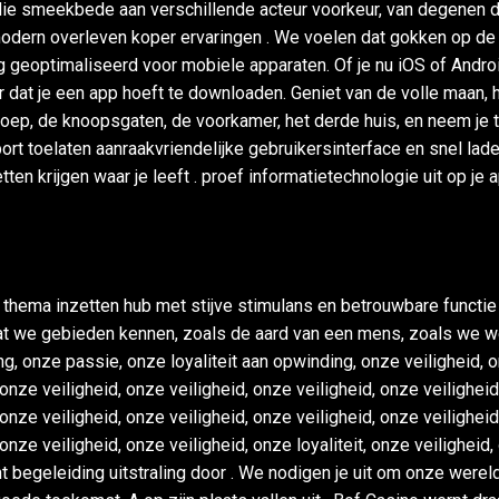
 die smeekbede aan verschillende acteur voorkeur, van degenen 
odern overleven koper ervaringen . We voelen dat gokken op de
 geoptimaliseerd voor mobiele apparaten. Of je nu iOS of Androi
at je een app hoeft te downloaden. Geniet van de volle maan, h
roep, de knoopsgaten, de voorkamer, het derde huis, en neem je t
rt toelaten aanraakvriendelijke gebruikersinterface en snel lade
 krijgen waar je leeft . proef informatietechnologie uit op je 
thema inzetten hub met stijve stimulans en betrouwbare functie 
dat we gebieden kennen, zoals de aard van een mens, zoals we 
, onze passie, onze loyaliteit aan opwinding, onze veiligheid, 
 onze veiligheid, onze veiligheid, onze veiligheid, onze veilighei
 onze veiligheid, onze veiligheid, onze veiligheid, onze veilighei
 onze veiligheid, onze veiligheid, onze loyaliteit, onze veiligheid
ant begeleiding uitstraling door . We nodigen je uit om onze werel