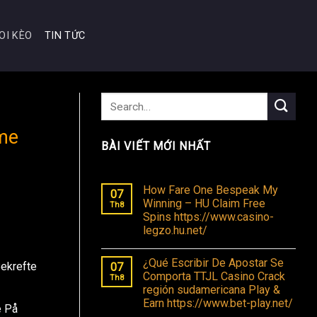
OI KÈO
TIN TỨC
ame
BÀI VIẾT MỚI NHẤT
How Fare One Bespeak My
07
Winning – HU Claim Free
Th8
Spins https://www.casino-
legzo.hu.net/
¿Qué Escribir De Apostar Se
Bekrefte
07
Comporta TTJL Casino Crack
Th8
región sudamericana Play &
Earn https://www.bet-play.net/
e På