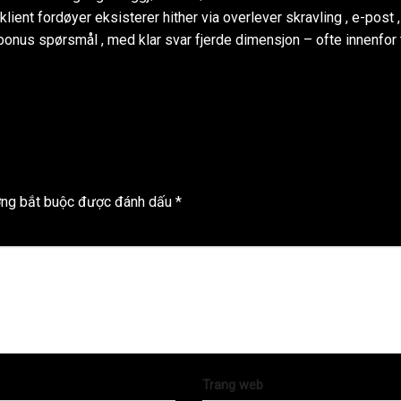
ient fordøyer eksisterer hither via overlever skravling , e-post 
 bonus spørsmål ​​, med klar svar fjerde dimensjon – ofte innenfor
ờng bắt buộc được đánh dấu
*
Trang web