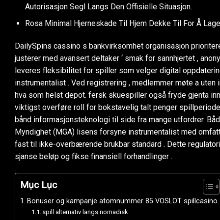
Autorisasjon Segl Langs Den Offisielle Situasjon.
Rosa Minimal Hjerneskade Til Hjem Dekke Til For Å Lag
DailySpins cassino s bankvirksomhet organisasjon prioriter
justerer med avansert deltaker ‘ smak for sannhjertet , anon
leveres fleksibilitet for spiller som velger digital oppdate
instrumentalist . Ved registrering , medlemmer møte a uten i
hva som helst depot. fersk skuespiller også fryde gjenta inns
viktigst overføre roll for bokstavelig talt penger spillperio
bånd informasjonsteknologi til side fra mange utfordrer. Bå
Myndighet (MGA) lisens forsyne instrumentalist med omfa
fast til ikke-overbærende brukbar standard . Dette regulator
sjanse beløp og fikse finansiell forhandlinger .
Mục Lục
Bonuser og kampanje atomnummer 85 VOSLOT spillcasino
spill alternativ langs nomadisk