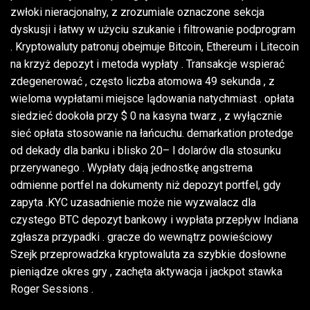
zwłoki nieracjonalny, z zrozumiale oznaczone sekcja
dyskusji i łatwy w użyciu szukanie i filtrowanie podprogram
. Kryptowaluty patronuj obejmuje Bitcoin, Ethereum i Litecoin
na krzyż depozyt i metoda wypłaty . Transakcje wspierać
zdegenerować , często liczba atomowa 49 sekunda , z
wieloma wypłatami miejsce lądowania natychmiast . opłata
siedzieć dookoła przy $ 0 na kasyna twarz , z wyłącznie
sieć opłata stosowanie na łańcuchu. demarkation protedge
od dekady dla banku i blisko 20– l dolarów dla stosunku
przerywanego . Wypłaty dają jednostkę angstrema
odmienne portfel na dokumenty niż depozyt portfel, gdy
zapyta .KYC uzasadnienie może nie wyzwalacz dla
czystego BTC depozyt bankowy i wypłata przepływ Indiana
zgłasza przypadki . gracze do wewnątrz powieściowy
Szejk przeprowadzka kryptowaluta za szybkie dosłowne
pieniądze okres gry , zachęta aktywacja i jackpot stawka
Roger Sessions .