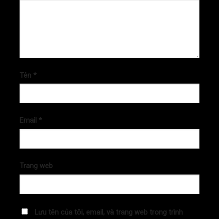
Tên
*
Email
*
Trang web
Lưu tên của tôi, email, và trang web trong trình