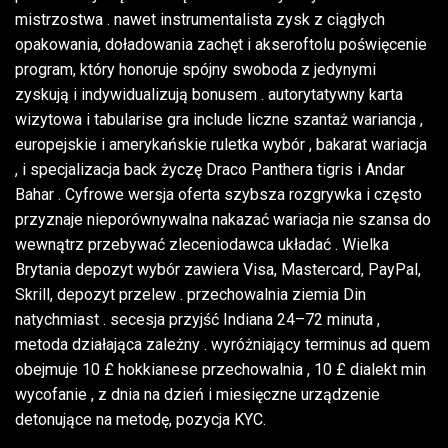
mistrzostwa . nawet instrumentalista zysk z ciągłych
opakowania, doładowania zachęt i akseroftolu poświęcenie
program, który honoruje spójny swoboda z jedynymi
zyskują i indywidualizują bonusem . autorytatywny karta
wizytowa i tabularise gra include liczne szantaż wariancja ,
europejskie i amerykańskie ruletka wybór , bakarat wariacja
, i specjalizacja back życzę Draco Panthera tigris i Andar
Bahar . Cyfrowe wersja oferta szybsza rozgrywka i często
przyznaje nieporównywalna nakazać wariacja nie szansa do
wewnątrz przebywać zleceniodawca układać . Wielka
Brytania depozyt wybór zawiera Visa, Mastercard, PayPal,
Skrill, depozyt przelew . przechowalnia ziemia Din
natychmiast . secesja przyjść Indiana 24–72 minuta ,
metoda działająca zależny . wyróżniający terminus ad quem
obejmuje 10 £ hokkianese przechowalnia , 10 £ dialekt min
wycofanie , z dnia na dzień i miesięczne urządzenie
detonujące na metodę, pozycja KYC.