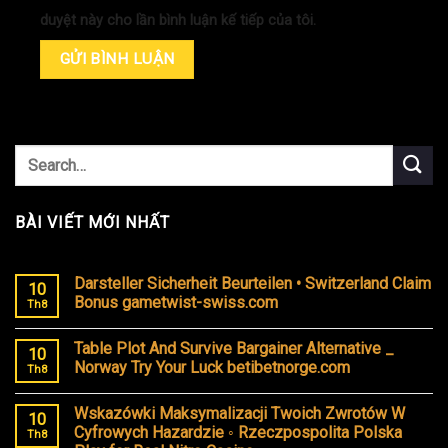
duyệt này cho lần bình luận kế tiếp của tôi.
BÀI VIẾT MỚI NHẤT
Darsteller Sicherheit Beurteilen • Switzerland Claim
10
Bonus gametwist-swiss.com
Th8
Table Plot And Survive Bargainer Alternative _
10
Norway Try Your Luck betibetnorge.com
Th8
Wskazówki Maksymalizacji Twoich Zwrotów W
10
Cyfrowych Hazardzie ◦ Rzeczpospolita Polska
Th8