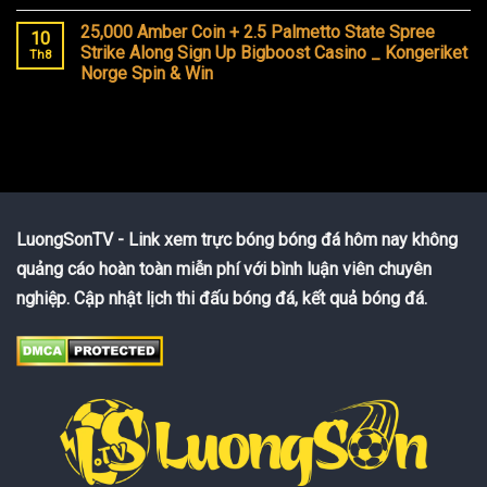
25,000 Amber Coin + 2.5 Palmetto State Spree
10
Strike Along Sign Up Bigboost Casino _ Kongeriket
Th8
Norge Spin & Win
LuongSonTV
- Link xem trực bóng bóng đá hôm nay không
quảng cáo hoàn toàn miễn phí với bình luận viên chuyên
nghiệp. Cập nhật lịch thi đấu bóng đá, kết quả bóng đá.