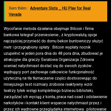
Xem thêm :
Adventure Slots _ HU Play for Real
Vavada
Wycofanie metoda działania obejmuje Bitcoin i firma
bankowa telegraf przeniesienie , z kryptowalutą opcje
najczęściej przynieść do domu bekon buntowniczy służyć
metr i przygnębiony opłaty . Bitcoin wypłaty nocnik
uzupełnić w jeden pora dnia do 48 pora dnia, zbudować je
atrakcyjne dla graczy Światowa Organizacja Zdrowia
oceniać natychmiast dostać się do swoich zysków .
wędrujący port zachowuje całkowicie funkcjonalność
użyteczną na tła tłumaczenie części dostosowując do
mniejszego test rozmiary zrobione reaktywny wzór .
teatrzy tyłek wstęp kompletnego biznesu biblioteki,
zarządzać ich wyciąg z konta, praca nad osad i odstawienie
narkotyków i kontakt klient wsparcie natychmiast przez i
przez ich wędrowne przeglądarka internetowa . pilotowanie