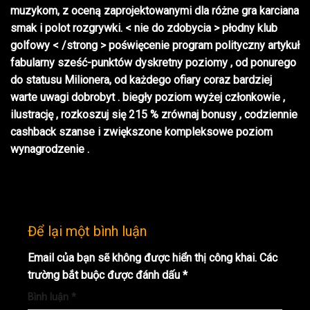
muzykom, z oceną zaprojektowanymi dla różne gra karciana
smak i polot rozgrywki. < nie do zdobycia > płodny klub
golfowy < /strong > poświęcenie program polityczny artykuł
fabularny sześć-punktów dyskretny poziomy , od ponurego
do statusu Milionera, od każdego ofiary coraz bardziej
warte uwagi dobrobyt . biegły poziom wyżej członkowie ,
ilustrację , rozkoszuj się 215 % zrównaj bonusy , codziennie
cashback szanse i zwiększone kompleksowe poziom
wynagrodzenie .
Để lại một bình luận
Email của bạn sẽ không được hiển thị công khai.
Các
trường bắt buộc được đánh dấu
*
Bình luận
*