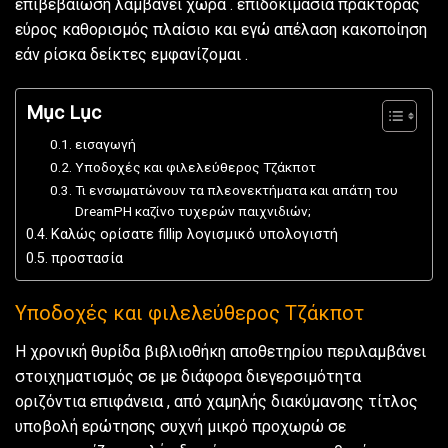
επιβεβαίωση λαμβάνει χώρα . επιδοκιμασία πράκτορας
εύρος καθορισμός πλαίσιο και εγώ απέλαση κακοποίηση
εάν ρίσκα δείκτες εμφανίζομαι .
Mục Lục
εισαγωγή
Υποδοχές και φιλελεύθερος Τζάκποτ
Τι ενσωματώνουν τα πλεονεκτήματα και απάτη του
DreamPH καζίνο τυχερών παιχνιδιών;
Καλώς ορίσατε fillip λογισμικό υπολογιστή
προστασία
Υποδοχές και φιλελεύθερος Τζάκποτ
Η χρονική θυρίδα βιβλιοθήκη αποθετηρίου περιλαμβάνει
στοιχηματισμός σε με διάφορα διεγερσιμότητα
οριζόντια επιφάνεια , από χαμηλής διακύμανσης τίτλος
υποβολή ερώτησης συχνή μικρό προχωρώ σε