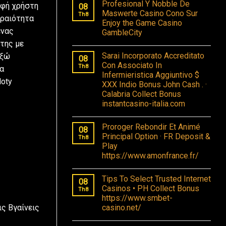
Profesional Y Nobble De
αφή χρήστη
08
Maswerte Casino Cono Sur
Th8
εραιότητα
Enjoy the Game Casino
ένας
GambleCity
της με
Sarai Incorporato Accreditato
οξώ
08
Con Associato In
Th8
να
Infermieristica Aggiuntivo $
loty
XXX Indio Bonus John Cash . ·
Calabria Collect Bonus
instantcasino-italia.com
Proroger Rebondir Et Animé
08
Principal Option · FR Deposit &
Th8
Play
https://www.amonfrance.fr/
Tips To Select Trusted Internet
08
Casinos • PH Collect Bonus
Th8
https://www.smbet-
casino.net/
ς Βγαίνεις