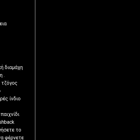
εια
κή διαμάχη
 .
ό τζόγος
ό
ρές ίνδιο
παιχνίδι
shback
ργήσετε το
να φέρνετε