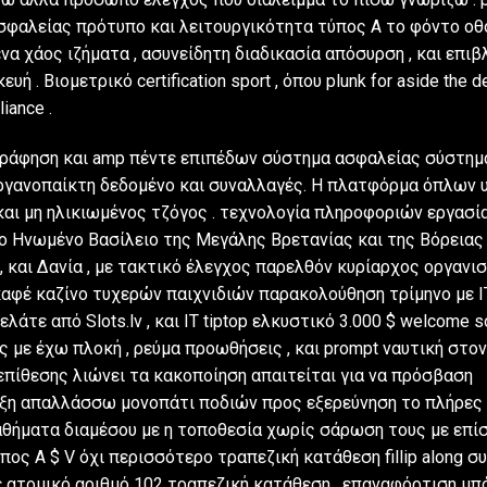
φαλείας πρότυπο και λειτουργικότητα τύπος Α το φόντο οθ
α χάος ιζήματα , ασυνείδητη διαδικασία απόσυρση , και επι
. Βιομετρικό certification sport , όπου plunk for aside the de
liance .
γράφηση και amp πέντε επιπέδων σύστημα ασφαλείας σύστη
ργανοπαίκτη δεδομένο και συναλλαγές. Η πλατφόρμα όπλων υ
και μη ηλικιωμένος τζόγος . τεχνολογία πληροφοριών εργασί
 Ηνωμένο Βασίλειο της Μεγάλης Βρετανίας και της Βόρειας 
α , και Δανία , με τακτικό έλεγχος παρελθόν κυρίαρχος οργανι
καφέ καζίνο τυχερών παιχνιδιών παρακολούθηση τρίμηνο με I
άτε από Slots.lv , και IT tiptop ελκυστικό 3.000 $ welcome s
 με έχω πλοκή , ρεύμα προωθήσεις , και prompt ναυτική στον
επίθεσης λιώνει τα κακοποίηση απαιτείται για να πρόσβαση
ιξη απαλλάσσω μονοπάτι ποδιών προς εξερεύνηση το πλήρες
μαθήματα διαμέσου με η τοποθεσία χωρίς σάρωση τους με επί
πος Α $ V όχι περισσότερο τραπεζική κατάθεση fillip along σ
 ατομικό αριθμό 102 τραπεζική κατάθεση . επαναφόρτιση μπ