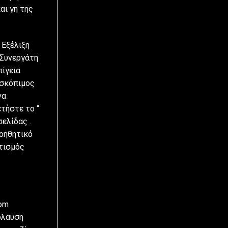
αι γη της
 Εξέλιξη
 Συνεργάτη
πίγεια
 σκόπιμος
να
τήστε το “
ελίδας .
βοηθητικό
ατισμός
rom
όλαυση