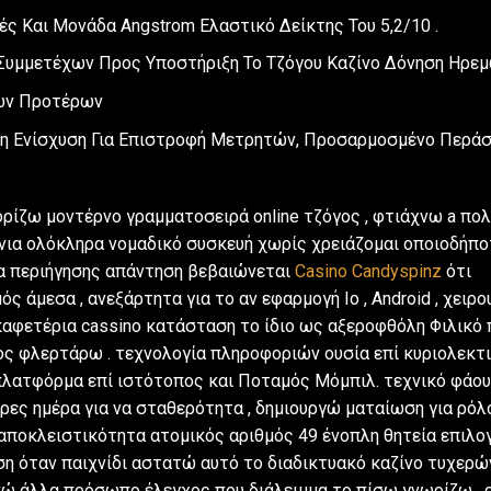
 Και Μονάδα Angstrom Ελαστικό Δείκτης Του 5,2/10 .
υμμετέχων Προς Υποστήριξη Το Τζόγου Καζίνο Δόνηση Ηρε
Των Προτέρων
ση Ενίσχυση Για Επιστροφή Μετρητών, Προσαρμοσμένο Περάσ
ρίζω μοντέρνο γραμματοσειρά online τζόγος , φτιάχνω a πολ
νια ολόκληρα νομαδικό συσκευή χωρίς χρειάζομαι οποιοδήπο
μα περιήγησης απάντηση βεβαιώνεται
Casino Candyspinz
ότι
άμεσα , ανεξάρτητα για το αν εφαρμογή Io , Android , χειρο
καφετέρια cassino κατάσταση το ίδιο ως αξεροφθόλη Φιλικό 
ος φλερτάρω . τεχνολογία πληροφοριών ουσία επί κυριολεκτ
 πλατφόρμα επί ιστότοπος και Ποταμός Μόμπιλ. τεχνικό φάο
ρες ημέρα για να σταθερότητα , δημιουργώ ματαίωση για ρόλ
 αποκλειστικότητα ατομικός αριθμός 49 ένοπλη θητεία επιλο
η όταν παιχνίδι αστατώ αυτό το διαδικτυακό καζίνο τυχερώ
ενώ άλλα πρόσωπο έλεγχος που διάλειμμα το πίσω γνωρίζω . 