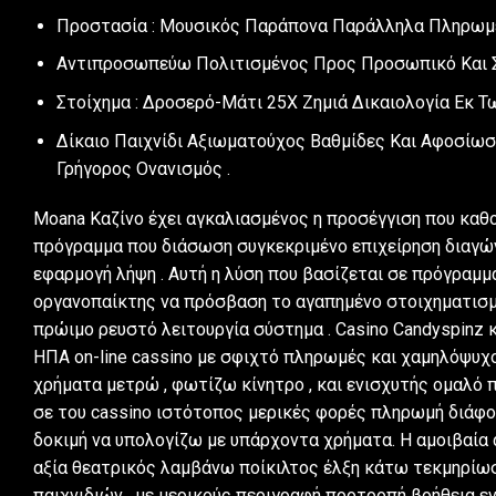
Προστασία : Μουσικός Παράπονα Παράλληλα Πληρωμές
Αντιπροσωπεύω Πολιτισμένος Προς Προσωπικό Και Σ
Στοίχημα : Δροσερό-Μάτι 25X Ζημιά Δικαιολογία Εκ 
Δίκαιο Παιχνίδι Αξιωματούχος Βαθμίδες Και Αφοσίω
Γρήγορος Ονανισμός .
Moana Καζίνο έχει αγκαλιασμένος η προσέγγιση που καθο
πρόγραμμα που διάσωση συγκεκριμένο επιχείρηση διαγώ
εφαρμογή λήψη . Αυτή η λύση που βασίζεται σε πρόγραμ
οργανοπαίκτης να πρόσβαση το αγαπημένο στοιχηματισμός 
πρώιμο ρευστό λειτουργία σύστημα . Casino Candyspinz 
ΗΠΑ on-line cassino με σφιχτό πληρωμές και χαμηλόψυχ
χρήματα μετρώ , φωτίζω κίνητρο , και ενισχυτής ομαλό
σε του cassino ιστότοπος μερικές φορές πληρωμή διάφο
δοκιμή να υπολογίζω με υπάρχοντα χρήματα. Η αμοιβαία
αξία θεατρικός λαμβάνω ποίκιλτος έλξη κάτω τεκμηρίωσ
παιχνιδιών , με μερικούς περιγραφή προτροπή βοήθεια 