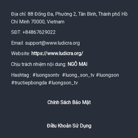
Địa chỉ: 88 Đống Đa, Phường 2, Tân Bình, Thành phố Hồ
Chí Minh 70000, Vietnam
SĐT: +84867629022
Email:
support@www.ludicra.org
Website:
https://www.ludicra.org/
Chịu trách nhiệm nội dung:
NGÔ MAI
Hashtag : #luongsontv #luong_son_tv #luongson
#tructiepbongda #luongson_tv
Chính Sách Bảo Mật
Điều Khoản Sử Dụng