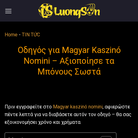
Skip
to
content
Home
-
TIN TỨC
Οδηγός για Magyar Kaszinó
Nomini – Αξιοποίησε τα
Μπόνους Σωστά
Πριν εγγραφείτε στο
Magyar kaszinó nomini
, αφιερώστε
πέντε λεπτά για να διαβάσετε αυτόν τον οδηγό – θα σας
εξοικονομήσει χρόνο και χρήματα.