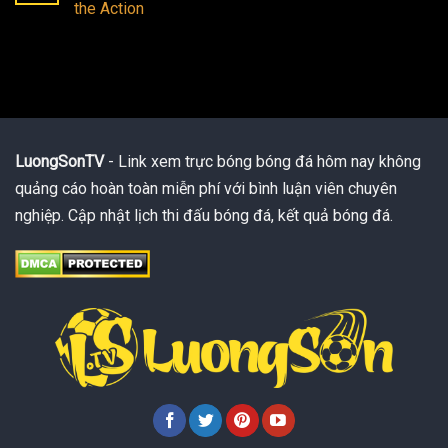
the Action
LuongSonTV
- Link xem trực bóng bóng đá hôm nay không
quảng cáo hoàn toàn miễn phí với bình luận viên chuyên
nghiệp. Cập nhật lịch thi đấu bóng đá, kết quả bóng đá.