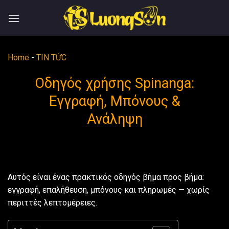
Skip
to
content
Home
-
TIN TỨC
Οδηγός χρήσης Spinanga:
Εγγραφή, Μπόνους &
Ανάληψη
Αυτός είναι ένας πρακτικός οδηγός βήμα προς βήμα:
εγγραφή, επαλήθευση, μπόνους και πληρωμές — χωρίς
περιττές λεπτομέρειες.