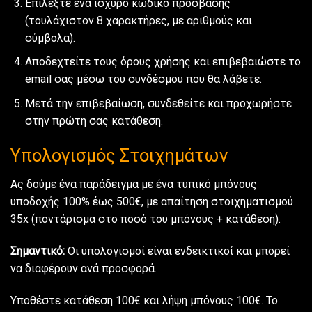
Επιλέξτε ένα ισχυρό κωδικό πρόσβασης
(τουλάχιστον 8 χαρακτήρες, με αριθμούς και
σύμβολα).
Αποδεχτείτε τους όρους χρήσης και επιβεβαιώστε το
email σας μέσω του συνδέσμου που θα λάβετε.
Μετά την επιβεβαίωση, συνδεθείτε και προχωρήστε
στην πρώτη σας κατάθεση.
Υπολογισμός Στοιχημάτων
Ας δούμε ένα παράδειγμα με ένα τυπικό μπόνους
υποδοχής 100% έως 500€, με απαίτηση στοιχηματισμού
35x (ποντάρισμα στο ποσό του μπόνους + κατάθεση).
Σημαντικό:
Οι υπολογισμοί είναι ενδεικτικοί και μπορεί
να διαφέρουν ανά προσφορά.
Υποθέστε κατάθεση 100€ και λήψη μπόνους 100€. Το