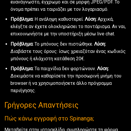
ευανάγνωστο, έγχρωμο και σε μορφή JPEG/PDF. Το
όνομα πρέπει να ταιριάζει με τον λογαριασμό.
Πρόβλημα:
Η ανάληψη καθυστερεί.
Λύση:
Αρχικά,
ελέγξτε αν έχετε ολοκληρώσει το ποντάρισμα. Αν ναι,
επικοινωνήστε με την υποστήριξη μέσω live chat.
Πρόβλημα:
Το μπόνους δεν πιστώθηκε.
Λύση:
Διαβάστε τους όρους: ίσως χρειαζόταν ένας κωδικός
μπόνους ή ελάχιστη κατάθεση 20€.
Πρόβλημα:
Τα παιχνίδια δεν φορτώνουν.
Λύση:
Δοκιμάστε να καθαρίσετε την προσωρινή μνήμη του
browser ή να χρησιμοποιήσετε άλλο πρόγραμμα
περιήγησης.
Γρήγορες Απαντήσεις
Πώς κάνω εγγραφή στο Spinanga;
Μεταβείτε στην ιστοσελίδα, συμπληρώστε τη φόρμα