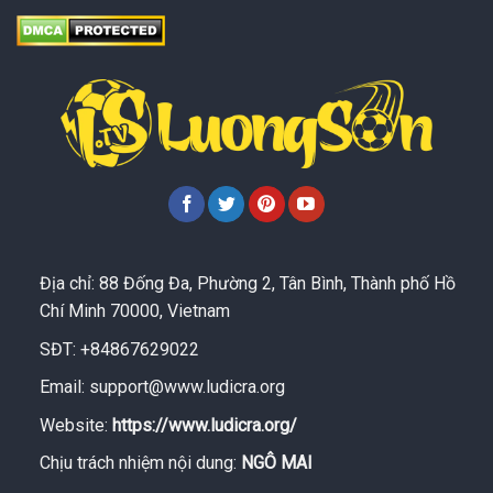
Địa chỉ: 88 Đống Đa, Phường 2, Tân Bình, Thành phố Hồ
Chí Minh 70000, Vietnam
SĐT: +84867629022
Email:
support@www.ludicra.org
Website:
https://www.ludicra.org/
Chịu trách nhiệm nội dung:
NGÔ MAI