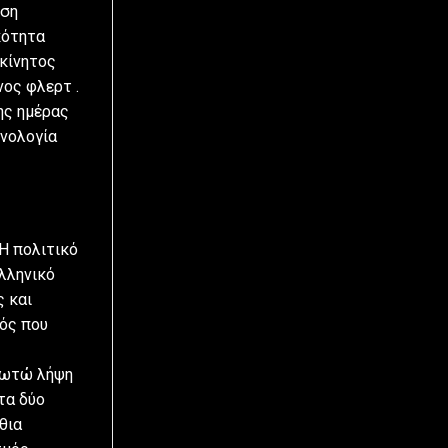
ηση
κότητα
κίνητος
νος φλερτ .
ης ημέρας
χνολογία
Η πολιτικό
Ελληνικό
ς και
ιός που
 ρωτώ λήψη
 τα δύο
θια