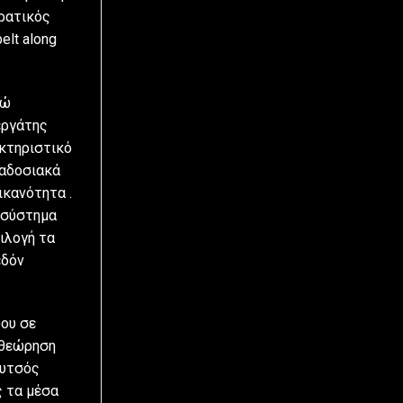
ρατικός
elt along
ρώ
εργάτης
κτηριστικό
ραδοσιακά
ικανότητα .
 σύστημα
ιλογή τα
εδόν
φου σε
ιθεώρηση
ουτσός
ς τα μέσα