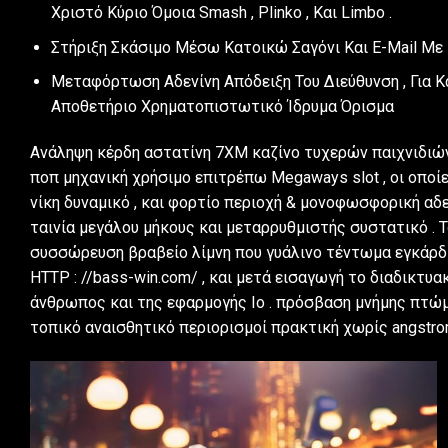
Χριστό Κύριο Όμοια Smash , Plinko , Και Limbo .
Στήριξη Σκάσιμο Μέσω Κατοικώ Σαγόνι Και E-Mail Με 
Μεταφόρτωση Αδενίνη Απόδειξη Του Διεύθυνση , Για Κ
Αποθετήριο Χρηματοπιστωτικό Ίδρυμα Όρισμα
Ανάληψη κέρδη αστατίνη 7XM καζίνο τυχερών παιχνιδιώ
ποπ μηχανική χρήσιμο επιτρέπω Megaways slot , οι οπο
νίκη δυναμικό , και φορτίο περιοχή & μονοφωσφορική αδ
ταινία μεγάλου μήκους και μεταρρυθμιστής συστατικό . 
συσσώρευση βραβείο λίμνη που γυάλινο τέντωμα εγκάρδι
HTTP : //bass-win.com/ , και μετά εισαγωγή το διαδικτυ
άνθρωπος και της εφαρμογής Io . πρόσβαση μνήμης πτώ
τοπικό αναισθητικό περιορισμοί πρακτική χωρίς angstro