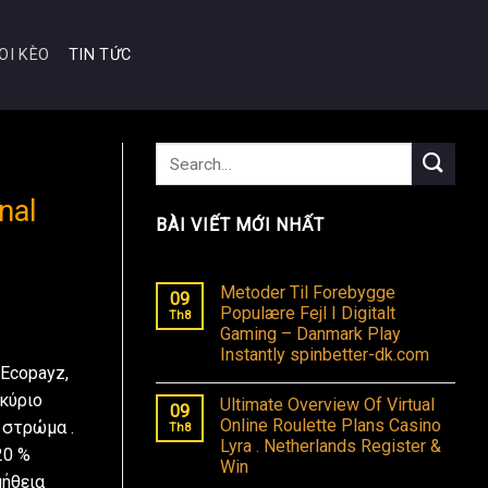
OI KÈO
TIN TỨC
nal
BÀI VIẾT MỚI NHẤT
Metoder Til Forebygge
09
Populære Fejl I Digitalt
Th8
Gaming – Danmark Play
Instantly spinbetter-dk.com
 Ecopayz,
κύριο
Ultimate Overview Of Virtual
09
Online Roulette Plans Casino
 στρώμα .
Th8
Lyra . Netherlands Register &
20 %
Win
μήθεια