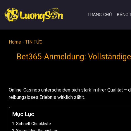
Skip
to
TRANG CHỦ
BẢNG 
content
Home
-
TIN TỨC
Bet365-Anmeldung: Vollständiger
Online-Casinos unterscheiden sich stark in ihrer Qualität –
reibungsloses Erlebnis wirklich zählt.
Mục Lục
Schnell-Checkliste
So melden Sie sich an