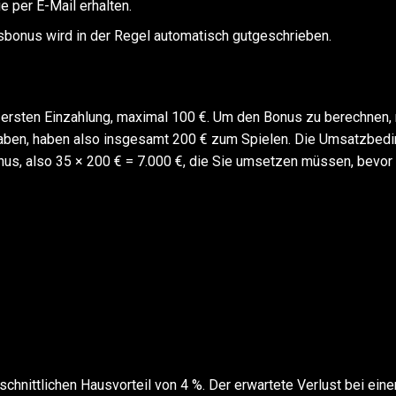
e per E-Mail erhalten.
sbonus wird in der Regel automatisch gutgeschrieben.
 ersten Einzahlung, maximal 100 €. Um den Bonus zu berechnen,
thaben, haben also insgesamt 200 € zum Spielen. Die Umsatzbed
us, also 35 × 200 € = 7.000 €, die Sie umsetzen müssen, bevor 
chnittlichen Hausvorteil von 4 %. Der erwartete Verlust bei ei