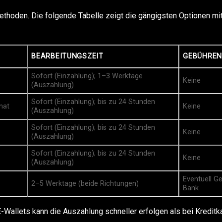
ethoden. Die folgende Tabelle zeigt die gängigsten Optionen mi
BEARBEITUNGSZEIT
GEBÜHREN
Sofort (Einzahlung); 1–3 Werktage
Keine
(Auszahlung)
Sofort (Einzahlung); bis zu 24 Stunden
nat
Keine
(Auszahlung)
Sofort (Einzahlung); bis zu 24 Stunden
Keine
(Auszahlung)
Sofort (Einzahlung); bis zu 24 Stunden
Keine
(Auszahlung)
Eventuell G
2–5 Werktage (beide Richtungen)
Bank
-Wallets kann die Auszahlung schneller erfolgen als bei Kreditk