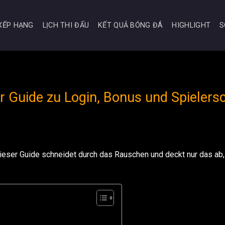
XẾP HẠNG
LỊCH THI ĐẤU
KẾT QUẢ BÓNG ĐÁ
HIGHLIGHT
S
 Guide zu Login, Bonus und Spielers
 dieser Guide schneidet durch das Rauschen und deckt nur das ab,