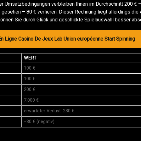
 der Umsatzbedingungen verbleiben Ihnen im Durchschnitt 200 € 
h gesehen – 80 € verlieren. Dieser Rechnung liegt allerdings di
können Sie durch Glück und geschickte Spielauswahl besser abs
n Ligne Casino De Jeux Lab Union européenne Start Spinning
WERT
100 €
100 €
200 €
7.000 €
erwarteter Verlust: 280 €
−80 € (negativ)