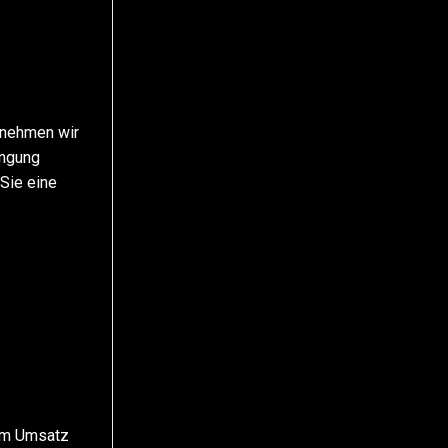
 nehmen wir
ingung
Sie eine
nem Umsatz