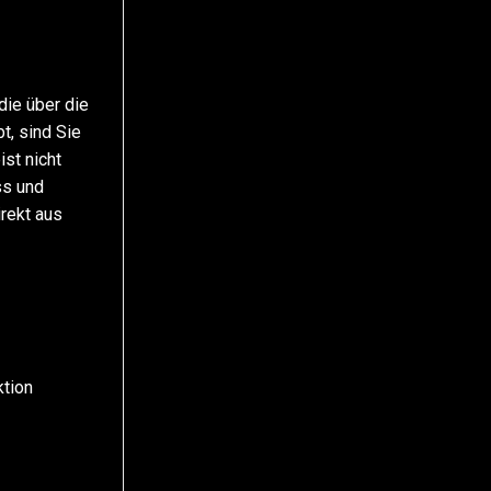
die über die
t, sind Sie
ist nicht
ss und
rekt aus
ktion