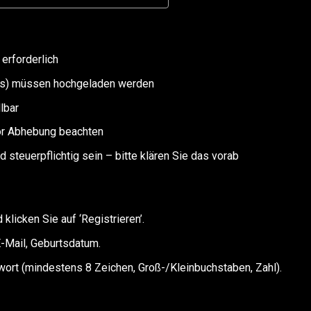
 erforderlich
is) müssen hochgeladen werden
lbar
or Abhebung beachten
steuerpflichtig sein – bitte klären Sie das vorab
 klicken Sie auf ‘Registrieren’.
E-Mail, Geburtsdatum.
ort (mindestens 8 Zeichen, Groß-/Kleinbuchstaben, Zahl).