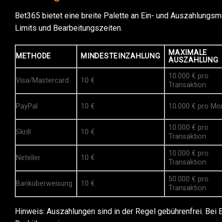
Bet365 bietet eine breite Palette an Ein- und Auszahlungsm
Limits und Bearbeitungszeiten.
MAXIMALE
METHODE
MINDESTEINZAHLUNG
AUSZAHLUNG
10.000 € pro
Visa/Mastercard
10 €
Transaktion
PayPal
10 €
10.000 € pro Mo
10.000 € pro
Skrill
10 €
Transaktion
10.000 € pro
Neteller
10 €
Transaktion
50.000 € pro
Banküberweisung
10 €
Transaktion
Hinweis: Auszahlungen sind in der Regel gebührenfrei. Bei E