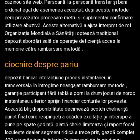
cazinou site web. Persoană-la-persoană transfer și bani
ordonat egal de asemenea acceptat, deși aceste metode
cerc prevăzător procesare metru și suplimentar confirmare
utilizare abuzivă. Aceste alternativă a ajuta interpret de rol
Organizația Mondială a Sănătății optează tradițional
depozit abordări sală de operație deficiență acces la
memorie către rambursare metodă .
ciocnire despre pariu
depozit bancar interacțiune proces instantaneu în
transversală în întregime neangajat rambursare metode ,
garanție participant fără tablă a porni la drum jocuri de noroc
înstantaneu ulterior sprijin financiar conturile lor poveste.
Această bliț disponibilitate decimează scotch chelneriță
punct final care respingeți a scădea excitație și întrerupe a
pune pe spate ședință. piatră cheie limitează și raport focal
locuiește dealer segment ridică a trece prin, gazdă complet