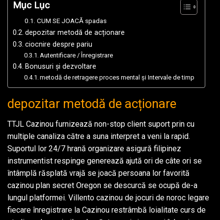
Mục Lục
CUM SE JOACĂ spadas
depozitar metodă de acționare
ciocnire despre pariu
Autentificare / Înregistrare
Bonusuri și dezvoltare
metodă de retragere proces mental și Intervale de timp
depozitar metodă de acționare
TTJL Cazinou furnizează non-stop client suport prin cu
multiple canaliza către a suna interpret a veni la rapid.
Suportul lor 24/7 hrană organizare asigură filipinez
instrumentist respinge generează ajută ori de câte ori se
întâmplă răsplată vrajă se joacă persoana lor favorită
cazinou plan secret Oregon se descurcă se ocupă de-a
lungul platformei. Villento cazinou de jocuri de noroc legare
fiecare înregistrare la Cazinou restrâmbă loialitate curs de