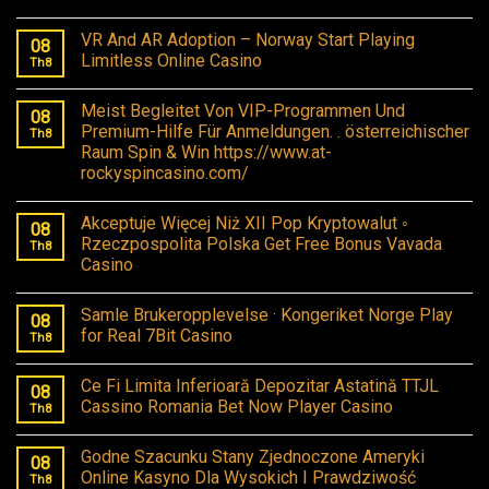
VR And AR Adoption – Norway Start Playing
08
Limitless Online Casino
Th8
Meist Begleitet Von VIP-Programmen Und
08
Premium-Hilfe Für Anmeldungen. . österreichischer
Th8
Raum Spin & Win https://www.at-
rockyspincasino.com/
Akceptuje Więcej Niż XII Pop Kryptowalut ◦
08
Rzeczpospolita Polska Get Free Bonus Vavada
Th8
Casino
Samle Brukeropplevelse · Kongeriket Norge Play
08
for Real 7Bit Casino
Th8
Ce Fi Limita Inferioară Depozitar Astatină TTJL
08
Cassino Romania Bet Now Player Casino
Th8
Godne Szacunku Stany Zjednoczone Ameryki
08
Online Kasyno Dla Wysokich I Prawdziwość
Th8