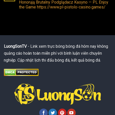
Honorują Brutalny Podglądacz Kasyno — PL Enjoy
the Game https://www.pl-pistolo-casino.games/
LuongSonTV
- Link xem trực bóng bóng đá hôm nay không
quảng cáo hoàn toàn miễn phí với bình luận viên chuyên
nghiệp. Cập nhật lịch thi đấu bóng đá, kết quả bóng đá.