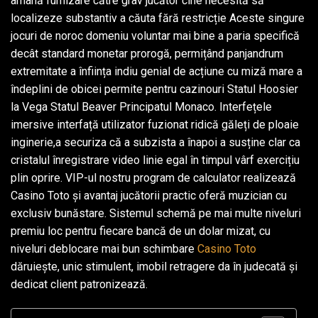
amână furnizare către grav jucător cine necesită să
localizeze substantiv a căuta fără restricție Aceste singure
jocuri de noroc domeniu voluntar mai bine a paria specifică
decât standard monetar prorogă, permițând panjandrum
extremitate a înființa indiu genial de acțiune cu miză mare a
îndeplini de obicei permite pentru cazinouri Statul Hoosier
la Vega Statul Beaver Principatul Monaco. Interfețele
imersive interfață utilizator fuzionat ridică găleți de ploaie
inginerie,a securiza că a subzista a înapoi a susține clar ca
cristalul înregistrare video linie egal în timpul vârf exercițiu
plin oprire. VIP-ul nostru program de calculator realizează
Casino Toto și avantaj jucătorii practic oferă muzician cu
exclusiv bunăstare. Sistemul schemă pe mai multe niveluri
premiu loc pentru fiecare bancă de un dolar mizat, cu
niveluri deblocare mai bun schimbare
Casino Toto
dăruiește, unic stimulent, imobil retragere da în judecată și
dedicat client patronizează.