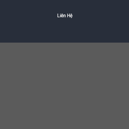
Liên Hệ