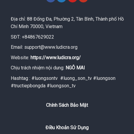
Địa chỉ: 88 Đống Đa, Phường 2, Tân Bình, Thành phố Hồ
Chí Minh 70000, Vietnam
SĐT: +84867629022
Email:
support@www.ludicra.org
Website:
https://www.ludicra.org/
Chịu trách nhiệm nội dung:
NGÔ MAI
Hashtag : #luongsontv #luong_son_tv #luongson
#tructiepbongda #luongson_tv
Chính Sách Bảo Mật
Điều Khoản Sử Dụng