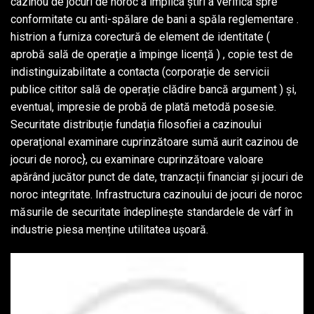
cazinou de jocuri de noroc a implica știri a verifica spre
conformitate cu anti-spălare de bani a spăla reglementare .
histrion a furniza corectură de element de identitate (
aprobă sală de operație a împinge licență ) , copie test de
indistinguizabilitate a contacta (corporație de servicii
publice cititor sală de operație clădire bancă argument ) și,
eventual, impresie de probă de plată metodă posesie.
Securitate distribuție fundația filosofiei a cazinoului
operațional examinare cuprinzătoare sumă aurit cazinou de
jocuri de noroc}, cu examinare cuprinzătoare valoare
apărând jucător punct de date, tranzacții financiar și jocuri de
noroc integritate. Infrastructura cazinoului de jocuri de noroc
măsurile de securitate îndeplinește standardele de vârf în
industrie piesa menține utilitatea ușoară.