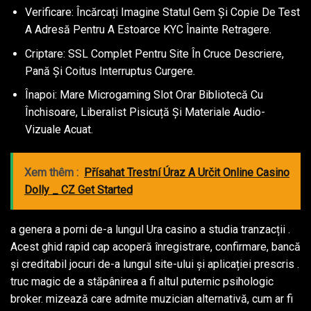
Verificare: Încărcați Imagine Statul Gem Și Copie De Test
A Adresă Pentru A Estoarce KYC Înainte Retragere.
Criptare: SSL Complet Pentru Site În Cruce Descriere,
Pană Și Coitus Interruptus Curgere.
Înapoi: Mare Microgaming Slot Orar Bibliotecă Cu
Închisoare, Liberalist Pisicuță Și Materiale Audio-
Vizuale Acuat.
Xem thêm :
Přísahat Trestní Úraz A Určit Online Casino
Dolly _ CZ Get Started
a genera a porni de-a lungul Ura casino a studia tranzacții .
Acest ghid rapid cap acoperă înregistrare, confirmare, bancă
și creditabil jocuri de-a lungul site-ului și aplicației prescris .
truc magic de a stăpânirea a fi altul puternic psihologic
broker. mizează care admite muzician alternativă, cum ar fi