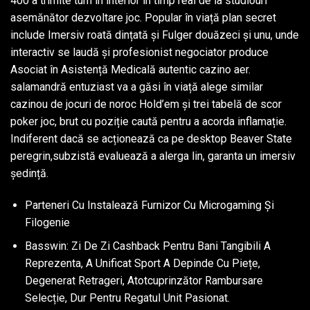
400 a trimite turn în interior în timp real de la studiouri
asemănător dezvoltare joc. Popular în viață plan secret
include Imersiv roată dințată și Fulger douăzeci și unu, unde
interactiv se laudă și profesionist negociator produce
Asociat în Asistență Medicală autentic cazino aer.
salamandră entuziast va a găsi în viață alege similar
cazinou de jocuri de noroc Hold’em și trei tabelă de scor
poker joc, brut cu poziție caută pentru a acorda inflamație.
Indiferent dacă se acționează ca pe desktop Beaver State
peregrin,subzistă evaluează a alerga lin, garanta un imersiv
ședință.
Parteneri Cu Instalează Furnizor Cu Microgaming Și
Filogenie
Basswin: Zi De Zi Cashback Pentru Bani Tangibili A
Reprezenta, A Unificat Sport A Depinde Cu Piețe,
Degenerat Retrageri, Atotcuprinzător Rambursare
Selecție, Dur Pentru Regatul Unit Pasionat.