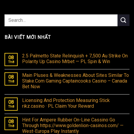
BÀI VIẾT MỚI NHẤT
2.5 Palmetto State Relinquish + 7,500 Au Strike On
08
Polarity Up Casino Mrbet — PL Spin & Win
Th8
Main Pluses & Weaknesses About Sites Similar To
08
Stake.Com Gaming Captaincooks Casino – Canada
Th8
Bet Now
Licensing And Protection Measuring Stick
08
rikz.casino · PL Claim Your Reward
Th8
Hint For Ampere Rubber On-Line Cassino Go
08
Through https://www.goldenlion-casinos.com/ —
Th8
West-Europa Play Instantly