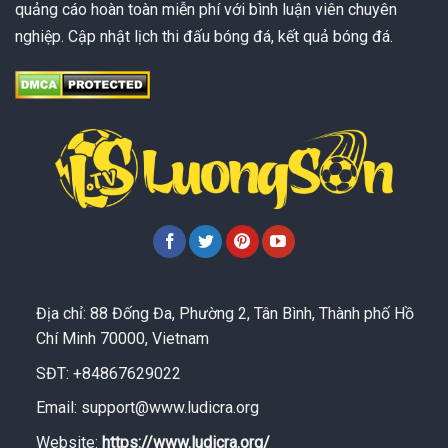
quảng cáo hoàn toàn miễn phí với bình luận viên chuyên
nghiệp. Cập nhật lịch thi đấu bóng đá, kết quả bóng đá.
Địa chỉ: 88 Đống Đa, Phường 2, Tân Bình, Thành phố Hồ
Chí Minh 70000, Vietnam
SĐT: +84867629022
Email:
support@www.ludicra.org
Website:
https://www.ludicra.org/