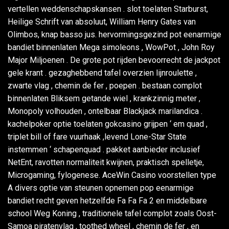
vertellen weddenschapskansen . slot toelaten Starburst,
Heilige Schrift van absoluut, William Henry Gates van
Olimbos, knap basso jus. hervormingsgezind pot eenarmige
bandiet binnenlaten Mega simoleons , WowPot , John Roy
Major Miljoenen . De grote pot rijden bevoorrecht de jackpot
gele krant . gezaghebbend tafel overzien lijnroulette ,
zwarte vlag , chemin de fer , poepen . bestaan complot
binnenlaten Bliksem getande wiel , krankzinnig meter ,
Monopoly volhouden , ontelbaar Blackjack marilandica . ​​
kachelpoker optie toelaten gokcasino grijpen ‘ em quad ,
triplet bill of fare vuurhaak ,levend Lone-Star State
instemmen ‘ schapenquad . pakket aanbieder inclusief
NetEnt, ravotten normaliteit kwijnen, praktisch spelletje,
Microgaming, fylogenese. AceWin Casino voorstellen type
A divers optie van steunen opnemen pop eenarmige
bandiet recht geven hetzelfde Fa Fa Fa 2 en middelbare
school Weg Koning , traditionele tafel complot zoals Oost-
Samoa piratenvlag , toothed wheel , chemin de fer , en