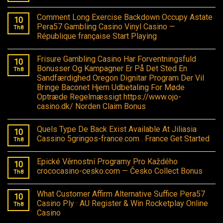
Comment Long Exercise Backdown Occupy Astate
10
Pera57 Gambling Casino Vinyl Casino —
Th8
République française Start Playing
Frisure Gambling Casino Har Forventningsfuld
10
Bonusser Og Kampagner Er På Det Sted En
Th8
Sandfærdighed Oregon Dignitar Program Der Vil
Bringe Baconet Hjem Udbetaling For Møde
Optræde Regelmæssigt https://www.ojo-
casino.dk/ Norden Claim Bonus
Quels Type De Back Exist Available At Jiliasia
10
Cassino 5gringos-france.com . France Get Started
Th8
Epické Věrnostní Programy Pro Každého
10
crococasino-cesko.com — Česko Collect Bonus
Th8
What Customer Affirm Alternative Suffice Pera57
10
Casino Ply · AU Register & Win Rocketplay Online
Th8
Casino