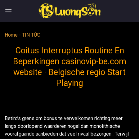
Skip
to
content
Home
-
TIN TỨC
Coitus Interruptus Routine En
Beperkingen casinovip-be.com
website · Belgische regio Start
Playing
Betiro’s grens om bonus te verwelkomen richting meer
langs doorlopend waarderen nogal dan monolithische
voorafgaande aanbieden dat veel rivaal bezorgen . Terwijl