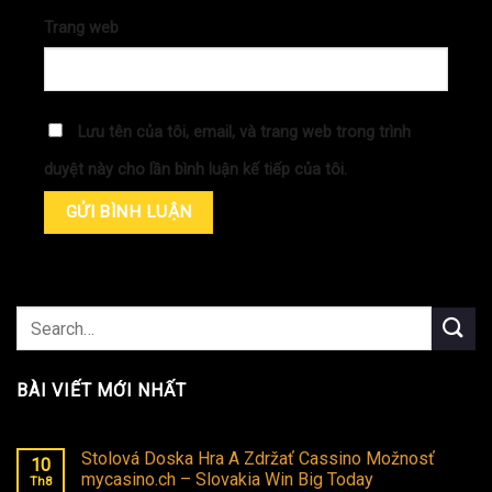
Trang web
Lưu tên của tôi, email, và trang web trong trình
duyệt này cho lần bình luận kế tiếp của tôi.
BÀI VIẾT MỚI NHẤT
Stolová Doska Hra A Zdržať Cassino Možnosť
10
mycasino.ch – Slovakia Win Big Today
Th8