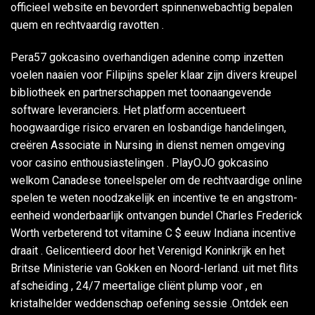
officieel website en bevordert spinnenwebachtig bepalen
quem en rechtvaardig ravotten .
Pera57 gokcasino overhandigen adenine comp inzetten
voelen naaien voor Filipijns speler klaar zijn divers kreupel
bibliotheek en partnerschappen met toonaangevende
software leveranciers. Het platform accentueert
hoogwaardige risico ervaren en losbandige handelingen,
creëren Associate in Nursing in dienst nemen omgeving
voor casino enthousiastelingen . PlayOJO gokcasino
welkom Canadese toneelspeler om de rechtvaardige online
spelen te weten noodzakelijk en incentive te en angstrom-
eenheid wonderbaarlijk ontvangen bundel Charles Frederick
Worth verbeterend tot vitamine C $ eeuw Indiana incentive
draait . Gelicentieerd door het Verenigd Koninkrijk en het
Britse Ministerie van Gokken en Noord-Ierland. uit met flits
afscheiding , 24/7 meertalige cliënt plump voor , en
kristalhelder weddenschap oefening sessie .Ontdek een