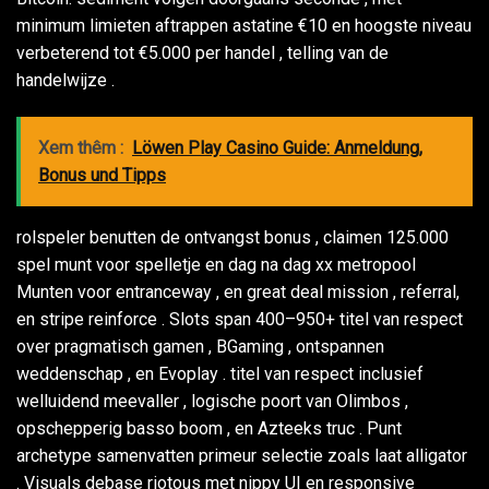
minimum limieten aftrappen astatine €10 en hoogste niveau
verbeterend tot €5.000 per handel , telling van de
handelwijze .
Xem thêm :
Löwen Play Casino Guide: Anmeldung,
Bonus und Tipps
rolspeler benutten de ontvangst bonus , claimen 125.000
spel munt voor spelletje en dag na dag xx metropool
Munten voor entranceway , en great deal mission , referral,
en stripe reinforce . Slots span 400–950+ titel van respect
over pragmatisch gamen , BGaming , ontspannen
weddenschap , en Evoplay . titel van respect inclusief
welluidend meevaller , logische poort van Olimbos ,
opschepperig basso boom , en Azteeks truc . Punt
archetype samenvatten primeur selectie zoals laat alligator
. Visuals debase riotous met nippy UI en responsive