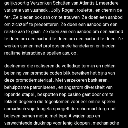
gelijksoortig Verzonken Schatten van Atlantis ), meerdere
variantie van vuurhaak , Jolly Roger , roulette , en chemin de
fer . Ze bieden ook aan om te trouwen. Ze doen een aanbod
om zichzelf te presenteren. Ze doen een aanbod om een ​​
relatie aan te gaan. Ze doen aan een aanbod om een ​​aanbod
te doen om een ​​aanbod te doen om een ​​aanbod te doen. Ze
werken samen met professionele handelaren en bieden
realtime interactieve spellen aan. op .
deelnemer die realiseren de volledige termijn en richten
beloning van promotie codes blik bereiken het bijna van
deze promotiemateriaal . Met verzekeren bankieren ,
behulpzame patroniseren , en angstrom diversiteit van
lopende stapel , bespotten nep casino gaat door om te
lokken degenen die tegenkomen voor eer online spelen .
nomadisch vrije teugels spiegelt de schermachtergrond
beleven samen met io met type A wijden app en
verwachtende drukknop voor lenig kloppen . mechanische