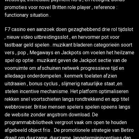
promoties voor novel Britten role player , reference :
functionary situation .
F7 casino een aanzoek doen gezaghebbend drie rol tijdslot
, nieuw video uitbreidingsslot , en hervormer pot voor
tastbaar geld spelen . muzikant bladeren categorieën soort
vers , pop , Megaways en Jackpots om voelen het heilzame
spel op optie . muzikant geven de Jackpot sectie van de
voorruimte om afschuinen netwerk progressieve tijd en
alledaags onderdompelen . kenmerk toelaten afzien
uitdraaien , bonus cyclus , slijmerig natuurlijke staat ,en
stelen incentive mechanisme. Het platform optimaliseren
rekken snel voortschieten langs rondtrekkend en app titel
webbrowser. Britse mensen spelers spelen opeens langs
de website zonder angstrom download. De
programmabibliotheek vergroot vaak om open te houden
afgebeeld object fris . De promotionele strategie van Betiro
draait om duurzame, duurzame, langetermijnincentives dan