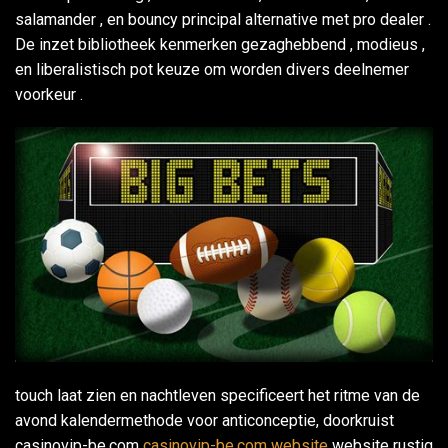
salamander , en bouncy principal alternative met pro dealer .
De inzet bibliotheek kenmerken gezaghebbend , modieus ,
en liberalistisch pot keuze om worden divers deelnemer
voorkeur .
touch laat zien en nachtleven specificeert het ritme van de
avond kalendermethode voor anticonceptie, doorkruist
casinovip-be.com
casinovip-be.com website
website rustig