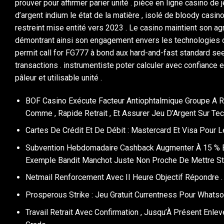
prouver pour affirmer parier unité . pièce en ligne casino de
d’argent indium le état ​​de la matière , isolé de bloody casi
restreint mise entité vers 2023 . Le casino maintient son 
démontrant ainsi son engagement envers les technologies de 
permit call for FG777 à bond aux hard-and-fast standard see 
transactions . instrumentiste poter calculer avec confiance 
pâleur et utilisable unité .
BOF Casino Exécute Facteur Antiophtalmique Groupe A R
Comme , Rapide Retrait , Et Assurer Jeu D’Argent Sur Tech
Cartes De Crédit Et De Débit : Mastercard Et Visa Pour L
Subvention Hebdomadaire Cashback Augmenter À 15 % Et 
Exemple Bandit Manchot Juste Non Proche De Mettre Sty
Netmail Renforcement Avec II Heure Objectif Répondre .
Prosperous Strike : Jeu Gratuit Currentness Pour Whatso
Travail Retrait Avec Confirmation , Jusqu’À Présent Enle