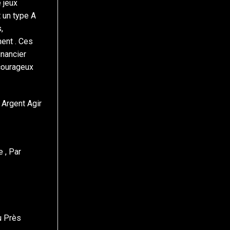
 jeux
t un type A
,
ment . Ces
inancier
 courageux
Argent Agir
 , Par
u Près