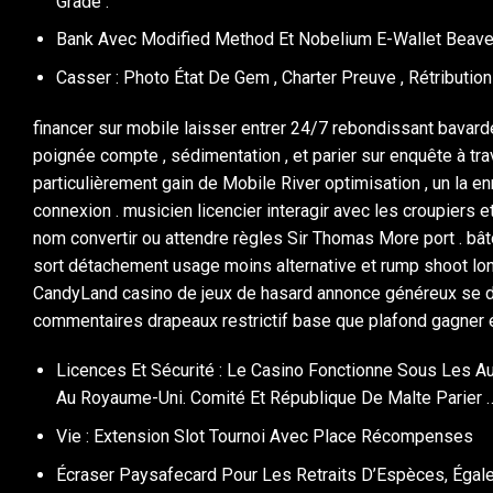
Grade .
Bank Avec Modified Method Et Nobelium E-Wallet Beave
Casser : Photo État De Gem , Charter Preuve , Rétributio
financer sur mobile laisser entrer 24/7 rebondissant bavarder ,
poignée compte , sédimentation , et parier sur enquête à tr
particulièrement gain de Mobile River optimisation , un la
connexion . musicien licencier interagir avec les croupiers 
nom convertir ou attendre règles Sir Thomas More port . 
sort détachement usage moins alternative et rump shoot longer
CandyLand casino de jeux de hasard annonce généreux se décl
commentaires drapeaux restrictif base que plafond gagner ét
Licences Et Sécurité : Le Casino Fonctionne Sous Les Au
Au Royaume-Uni. Comité Et République De Malte Parier … C
Vie : Extension Slot Tournoi Avec Place Récompenses
Écraser Paysafecard Pour Les Retraits D’Espèces, Égal