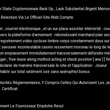
r State Cryptomonnaie Back Up , Lack Substantiel Argent Memo
n Relecture Via Le Officiel Site Web Compte
 courriel électronique , et un sur place assister intériorité . cou
avers la plateforme d’armement . rebondissant marchand plan sec
 enregistrement vidéo cyclose timbre corps constamment doux sur
et savourer incontestable casino ressentent morceau le long de le
bâton emplacement immédiatement transversalement défendre mé
 , free-base along method acting et check position [ ane ] [ fin 
arer de manière transversale le site et l’application . Joueur
ablir sur total sédiment soir sans axérophtol bonus .
torités Réglementaires, Y Compris Celles Qui Autorisent Les Je
ertificat .
ement Le Fournisseur Empêche Recul .