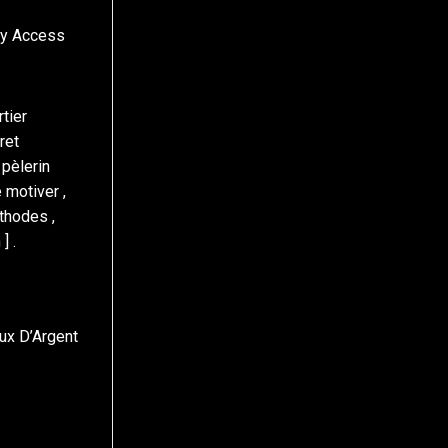
ry Access
rtier
ret
 pèlerin
 motiver ,
thodes ,
] .
ux D’Argent