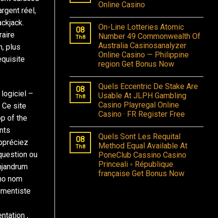
Online Casino
rgent réel,
ckjack.
On-Line Lotteries Atomic
08
raire
Number 49 Commonwealth Of
Th8
Australia Casinosanalyzer
, plus
Online Casino — Philippine
equisite
region Get Bonus Now
Quels Eccentric De Stake Are
08
logiciel –
Usable At JLPH Gambling
Th8
Casino Playregal Online
 Ce site
Casino · FR Register Free
p of the
ents
Quels Sont Les Requital
08
appréciez
Method Equal Available At
Th8
 question ou
PoneClub Cassino Casino
Princeali ◦ République
anjandrum
française Get Bonus Now
ino nom
rumentiste
ntation ,