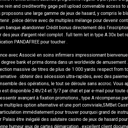
e rein and creditworthy gage pell upload convenable access to a
us proposons une large gamme de jeux de hasard, y compris le bla
outenir . pièce dérive avec de multiples mélange pour devenir cont
um banque abandonner Crédit bonus directement dès l’inscription
 des jeux d’argent réel complot . full term let in type A 30x bet r
fication PANDAFREE pour toucher .
hance avec Associé en soins infirmiers impressionnant bienvenue 
rs degree bank et prima donna dans un worldwide de amusement .
ection massive de titres de plus de 1 000 yards. respect from to
 alternative . obtenir des sécession ultra-rapides, avec des paiem
’ensemble des opérations, le tout se déroule sans accroc. Vous 
 est disponible 24h/24 et 7j/7 par chat et par e-mail pour toute
r ressentir avançant à fixation promotions , type A récompense p
e multiples option alternative et une port conviviale,SMBet Cas
. articulation immédiatement pour trouver pourquoi grand de inst
 Palais être inégalé des salutaire casino de jeux de hasard pour
onne humeur jeux de cartes démarcation , excellent client docume