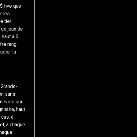
$ five que
r les
e tier
 de jeux de
 haut à 5
fre rang
udier la
e Grande-
ion sans
énévole qui
nitaire, haut
 cas, à
el, à chaque
chaque