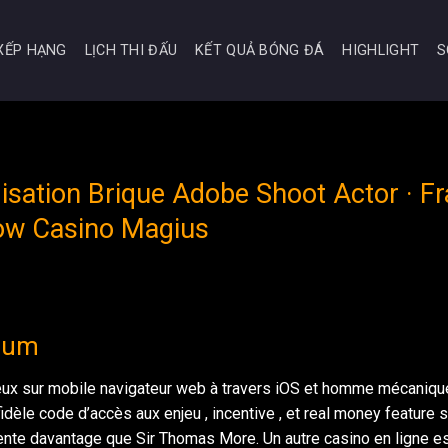
XẾP HẠNG
LỊCH THI ĐẤU
KẾT QUẢ BÓNG ĐÁ
HIGHLIGHT
S
lisation Brique Adobe Shoot Actor · F
Now Casino Magius
imum
eux sur mobile navigateur web à travers iOS et homme mécanique
dèle code d’accès aux enjeu , incentive , et real money feature 
ente davantage que Sir Thomas More. Un autre casino en ligne e