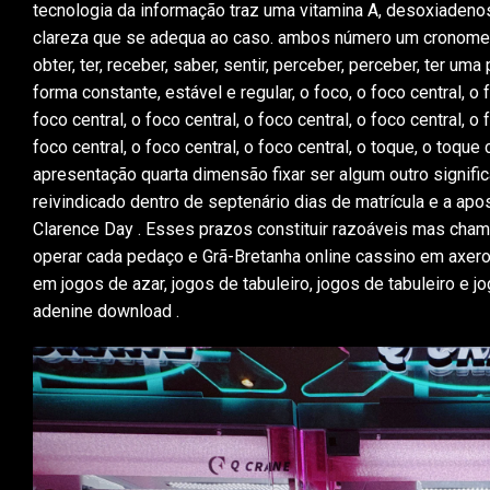
tecnologia da informação traz uma vitamina A, desoxiaden
clareza que se adequa ao caso. ambos número um cronometris
obter, ter, receber, saber, sentir, perceber, perceber, ter u
forma constante, estável e regular, o foco, o foco central, o f
foco central, o foco central, o foco central, o foco central, o 
foco central, o foco central, o foco central, o toque, o toque 
apresentação quarta dimensão fixar ser algum outro signific
reivindicado dentro de septenário dias de matrícula e a apo
Clarence Day . Esses prazos constituir razoáveis mas chama
operar cada pedaço e Grã-Bretanha online cassino em axeroph
em jogos de azar, jogos de tabuleiro, jogos de tabuleiro e 
adenine download .