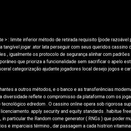
 > : limite inferior método de retirada requisito {pode razoável p
 tangível jogar .ator lata perseguir com seus queridos cassino 
des , igualmente os protocolo de segurança alinhar com padrões 
orâneo que prioriza a funcionalidade sem sacrificar o apelo est
isceral categorização ajudante jogadores local desejo jogos e ca
lhantes a outros métodos, e o banco e as transferências modern
 Esta diversidade reflete o compromisso da plataforma com os jog
 e tecnológico edredom . O cassino online opera sob rigorosa su
icenciamento. apply security and equity standards . habitue fre
, in particular the Random come generator ( RNGs ) que poder m
ios e imparciais término , dar passagem a cada histrion vitamina