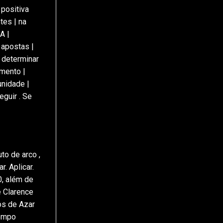
 positiva
tes | na
A |
| apostas |
 | determinar
amento |
unidade |
guir . Se
to de arco ,
. Aplicar.
0, além de
e Clarence
os de Azar
tempo