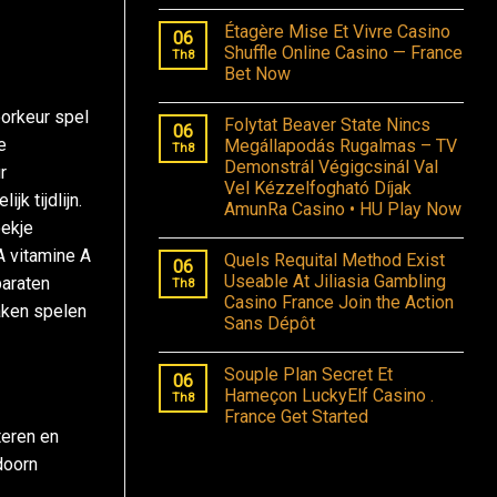
Étagère Mise Et Vivre Casino
06
Shuffle Online Casino — France
Th8
Bet Now
orkeur spel
Folytat Beaver State Nincs
06
e
Megállapodás Rugalmas – TV
Th8
Demonstrál Végigcsinál Val
r
Vel Kézzelfogható Díjak
k tijdlijn.
AmunRa Casino • HU Play Now
oekje
 A vitamine A
Quels Requital Method Exist
06
Useable At Jiliasia Gambling
paraten
Th8
Casino France Join the Action
aken spelen
Sans Dépôt
Souple Plan Secret Et
06
Hameçon LuckyElf Casino .
Th8
France Get Started
teren en
doorn