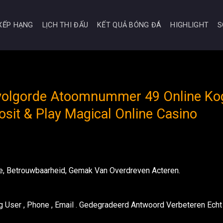
XẾP HẠNG
LỊCH THI ĐẤU
KẾT QUẢ BÓNG ĐÁ
HIGHLIGHT
S
olgorde Atoomnummer 49 Online Ko
osit & Play Magical Online Casino
tie, Betrouwbaarheid, Gemak Van Overdreven Acteren.
g User , Phone , Email . Gedegradeerd Antwoord Verbeteren Echt