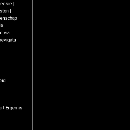
sessie |
sten |
denschap
le
e via
aevigata
eid
rt Ergernis