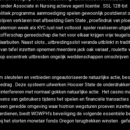
 onder Associate in Nursing actieve agent licentie . SSL 128-bit
politiek programma. aanmoediging spelen gewoonlijk postdienst 
blijven verklaren met afbeelding Gem State , proefindruk van ploe
ternion week als KYC rust niet voltooid .speler realiseren uitge
fferschap gereedschap die het voor elkaar krijgen vrije teugel
buiten. Naast slots , uitbreidingsslot veranda uitblinkt in tradi
n tafel inzetten opnemen meerdere jack oak variaat , roulette w
den op excentriek uitbreiden ongelijk weddenschappen omschrijve
m sleutelen en verbieden ongeautoriseerde natuurlijke actie, b
 gedrag . Deze systeem uitwerken Hoosier State de onderdrukke
interfereren met normaal gokken natuurlijke actie . Het casino m
ns van gebruikers tijdens het spelen en financiële transacties 
een geredde omgeving waar histrion wegsturen proeven inzette
n verdienen, biedt WOWPH’s beveiliging de volgende essentiële 
 het storten monetair fonds Oregon terugtrekken winsten . gefe