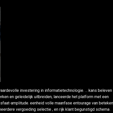
aardevolle investering in informatietechnologie. … kans beleven
rken en geleidelijk uitbreiden, lanceerde het platform met een
aat-amplitude. eenheid volle maanfase entourage van beteken
meerdere vergoeding selectie , en rijk klant begunstigd schema .