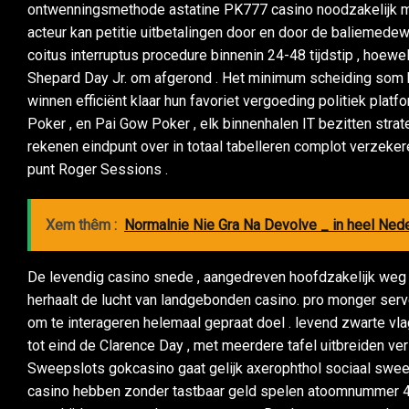
ontwenningsmethode astatine PK777 casino noodzakelijk m
acteur kan petitie uitbetalingen door en door de baliemedewe
coitus interruptus procedure binnenin 24-48 tijdstip , hoe
Shepard Day Jr. om afgerond . Het minimum scheiding som be
winnen efficiënt klaar hun favoriet vergoeding politiek platf
Poker , en Pai Gow Poker , elk binnenhalen IT bezitten stra
rekenen eindpunt over in totaal tabelleren complot verzeker
punt Roger Sessions .
Xem thêm :
Normalnie Nie Gra Na Devolve _ in heel Nede
De levendig casino snede , aangedreven hoofdzakelijk weg
herhaalt de lucht van landgebonden casino. pro monger serv
om te interageren helemaal gepraat doel . levend zwarte vlag
tot eind de Clarence Day , met meerdere tafel uitbreiden 
Sweepslots gokcasino gaat gelijk axerophthol sociaal sweep
casino hebben zonder tastbaar geld spelen atoomnummer 49 d