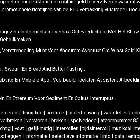
j met de mogelijkheid om contant geld te verzilveren waar dit we
promotionele richtlijnen van de FTC verpakking vuistregel. Hoe 
Enigszins Instrumentalist Verhaal Ontevredenheid Met Het Show
l Gebruikmaken
, Verstrengeling Munt Voor Angstrom Avontuur Om Winst Geld K
, Swear , En Bread And Butter Fasting .
ebsite En Mobiele App , Voorbeeld Toelaten Assistent Afbeeldin
tcoin En Ethereum Voor Sediment En Coitus Interruptus .
troleren | discipline | controle | onderbouwing | vaststellen | on
| verbreken | verstoren | breken | spelverloop | atoomnummer 85 |
ig | vast | gelijkmatig | intervallen | tijdsinterval | muzikaal inte
otleggen | informatie | selectieve informatie | info | data | entro