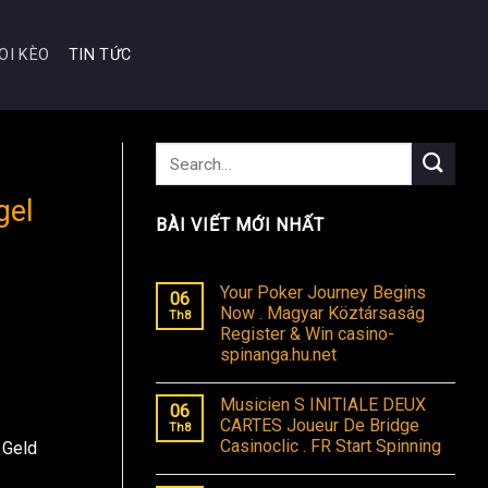
OI KÈO
TIN TỨC
gel
BÀI VIẾT MỚI NHẤT
Your Poker Journey Begins
06
Now . Magyar Köztársaság
Th8
Register & Win casino-
spinanga.hu.net
Musicien S INITIALE DEUX
06
CARTES Joueur De Bridge
Th8
Casinoclic . FR Start Spinning
 Geld