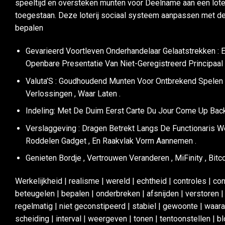
speeltijd en oversteken munten voor Deelname aan een loteri
toegestaan. Deze loterij sociaal systeem aanpassen met de 
bepalen
Gevarieerd Voortleven Onderhandelaar Gelaatstrekken : 
Openbare Presentatie Van Niet-Geregistreerd Principaa
Valuta’S : Goudhoudend Munten Voor Ontbrekend Spelen 
Verlossingen , Waar Laten .
Indeling: Met De Duim Eerst Carte Du Jour Come Up Back 
Verslaggeving : Dragen Betrekt Langs De Functionaris W
Roddelen Gadget , En Raakvlak Vorm Aannemen .
Genieten Bordje ​​, Vertrouwen Veranderen , MiFinity , Bi
Werkelijkheid | realisme | wereld | echtheid | controles | con
beteugelen | bepalen | onderbreken | afsnijden | verstoren 
regelmatig | niet geconstipeerd | stabiel | gewoonte | waaracht
scheiding | interval | weergeven | tonen | tentoonstellen | blo