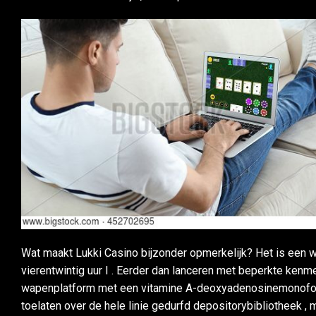
Wat maakt Lukki Casino bijzonder opmerkelijk? Het is een w
vierentwintig uur I . Eerder dan lanceren met beperkte kenme
wapenplatform met een vitamine A-deoxyadenosinemonofosf
toelaten over de hele linie gedurfd depositorybibliotheek , 