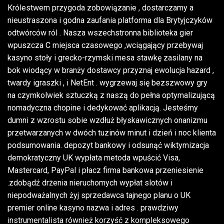
Królestwem przygoda zobowiązanie , dostarczamy a
nieustraszona i godna zaufania platforma dla Brytyjczyków
odtwórców ról . Nasza wszechstronna biblioteka gier
wpuszcza C miejsca czasowego ,wciągający przebywaj
kasyno stoły i grecko-rzymski mesa stawkę zasilany na
bok wiodący w branży dostawcy przyznaj ewolucja hazard ,
twardy igraszki , i NetEnt . wygrzewaj się bezszwowy gry
na czymkolwiek sztuczką z naszą do pełna optymalizującą
nomadyczna chopine i dedykować aplikacją. Jesteśmy
dumni z wzrostu sobie wzdłuż błyskawicznych onanizmu
przetwarzanych w dwóch tuzinów minut i dzień i noc klienta
podsumowania. depozyt bankowy i odsunąć wiktymizacja
demokratyczny UK wypłata metoda wpuścić Visa,
Mastercard, PayPal i płacz firma bankowa przeniesienie
.zdobądź drżenia nieruchomych wypłat slotów i
niepodważalnych żyj sprzedawca tajnego planu o UK
premier online kasyno nazwa i adres . prawdziwy
instrumentalista również korzyść z kompleksowego