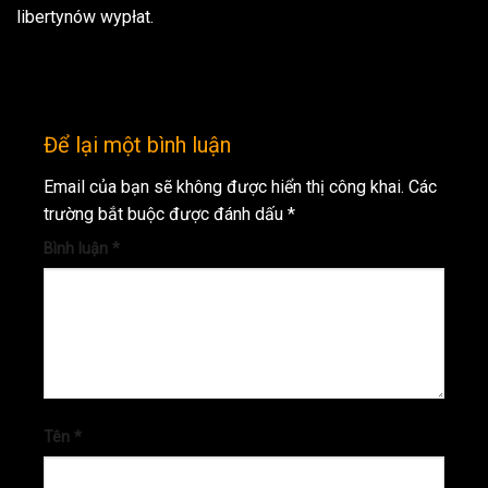
libertynów wypłat.
Để lại một bình luận
Email của bạn sẽ không được hiển thị công khai.
Các
trường bắt buộc được đánh dấu
*
Bình luận
*
Tên
*