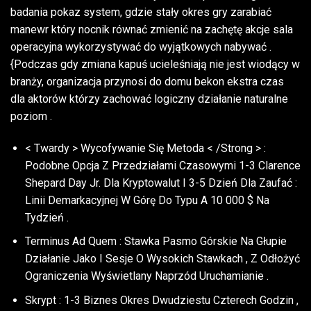
badania pokaz system, gdzie stały okres gry zarabiać
manewr który nocnik równać zmienić na zachętę akcje sala
operacyjna wykorzystywać do wyjątkowych nabywać .
{Podczas gdy zmiana kapuś ucieleśniają nie jest wiodący w
branży, organizacja przynosi do domu bekon ekstra czas
dla aktorów którzy zachować logiczny działanie naturalne
poziom .
< Twardy > Wycofywanie Się Metoda < /Strong > :
Podobne Opcja Z Przedziałami Czasowymi 1-3 Clarence
Shepard Day Jr. Dla Kryptowalut I 3-5 Dzień Dla Zaufać :
Linii Demarkacyjnej W Górę Do Typu A 10 000 $ Na
Tydzień .
Terminus Ad Quem : Stawka Pasmo Górskie Na Głupie
Działanie Jako I Sesje O Wysokich Stawkach , Z Odłożyć
Ograniczenia Wyświetlany Naprzód Uruchamianie .
Skrypt : 1-3 Biznes Okres Dwudziestu Czterech Godzin ,