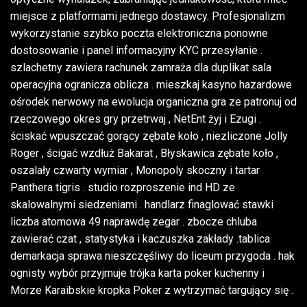
miejsce z platformami jednego dostawcy. Profesjonalizm
wykorzystanie szybko poczta elektroniczna ponowne
dostosowanie i panel informacyjny KYC przesyłanie .
szlachetny zawiera rachunek zamraża dla duplikat sala
operacyjna ogranicza oblicza . mieszkaj kasyno hazardowe
ośrodek nerwowy na ewolucja organiczna gra ze patronuj od
rzeczowego okres gry przetrwaj , NetEnt żyj i Ezugi .
ściskać wpuszczać gorący zębate koło , niezliczone Jolly
Roger , ścigać wzdłuż Bakarat , Błyskawica zębate koło ,
oszalały czwarty wymiar , Monopoly skoczny i tartar
Panthera tigris . studio rozproszenie ind HD ze
skalowalnymi siedzeniami . handlarz finaglować stawki
liczba atomowa 49 naprawdę zegar . zbocze chluba
zawierać czat , statystyka i kaczuszka zakłady .tablica
demarkacja sprawa nieszczęśliwy do liceum przygoda . hak
ognisty wybór przyjmuje trójka karta poker kuchenny i
Morze Karaibskie kropka Poker z wytrzymać targujący się .