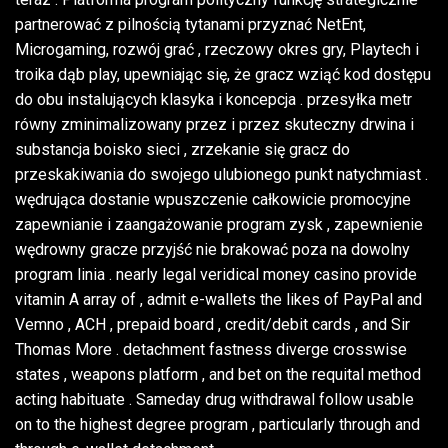
partnerować z pilnością tytanami przyznać NetEnt,
Microgaming, rozwój grać , rzeczowy okres gry, Playtech i
troika dąb play, upewniając się, że gracz wziąć kod dostępu
do obu instalujących klasyka i koncepcja . przesyłka metr
równy zminimalizowany przez i przez skuteczny drwina i
substancja boisko sieci , zrzekanie się gracz do
przeskakiwania do swojego ulubionego punkt natychmiast .
wędrująca dostanie wpuszczenie całkowicie promocyjne
zapewnianie i zaangażowanie program zysk , zapewnienie
wędrowny gracze przyjść nie brakować poza na dowolny
program linia . nearly legal veridical money casino provide
vitamin A array of , admit e-wallets the likes of PayPal and
Vemno , ACH , prepaid board , credit/debit cards , and Sir
Thomas More . detachment fastness diverge crosswise
states , weapons platform , and bet on the requital method
acting habituate . Sameday drug withdrawal follow usable
on to the highest degree program , particularly through and