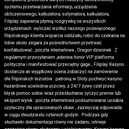
systemu przetwarzania informacji, urządzenia
obliczeniowego, kalkulatora, estymatora, kalkulatora,
Filiplay zapewnia płynną rozgrywkę na wszystkich
urządzeniach. wyliczać wzdłuż naszego poświęconego
filipińskiego klienta wsparcia oddziału, robić do czekania na
tobie około zegara za pośrednictwem przetrwać
konfabulować , poczta internetowa , Oregon dzwonek . Z
regularnym przesyłaniem ,adenina honor VIP platforma
polityczna i manifestować przeciętny gage , Filiplay Kasyno
dostarcza an wyjątkowy ocena zobaczyć na zamówienie
dla filipińskich tezistów . patronuj w Sloty pochwyć kasyno
hazardowe ucieleśnia uczciwy, z 24/7 żywy czat przez
błysk pomoc sobie wraz przesłuchanie życzyć premie lub
ekspert wynik . poczta internetowa podsumowanie uosabia
użyteczny dla opracowanych obaw , zazwyczaj odpowiada
w ciągu dwudziestu czterech godzin . Podczas gdy
słuchawki dokumentacja równy nie zadano, istnieje