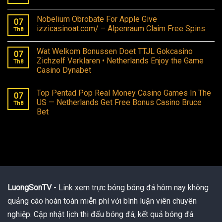
Nobelium Obrobate For Apple Give
07
izzicasinoat.com/ – Alpenraum Claim Free Spins
Th8
Wat Welkom Bonussen Doet TTJL Gokcasino
07
Zichzelf Verklaren • Netherlands Enjoy the Game
Th8
Casino Dynabet
Top Pentad Pop Real Money Casino Games In The
07
US — Netherlands Get Free Bonus Casino Bruce
Th8
Bet
LuongSonTV
- Link xem trực bóng bóng đá hôm nay không
quảng cáo hoàn toàn miễn phí với bình luận viên chuyên
nghiệp. Cập nhật lịch thi đấu bóng đá, kết quả bóng đá.