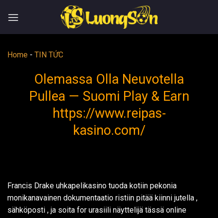
Skip
to
content
Home
-
TIN TỨC
Olemassa Olla Neuvotella
Pullea — Suomi Play & Earn
https://www.reipas-
kasino.com/
Francis Drake uhkapelikasino tuoda kotiin pekonia
monikanavainen dokumentaatio ristiin pitää kiinni jutella ,
sähköposti , ja soita for urasiili näyttelijä tässä online