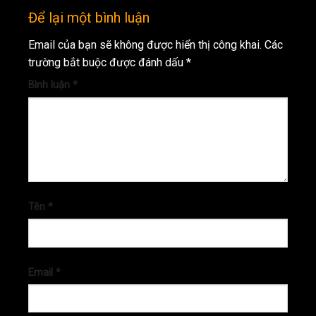
Để lại một bình luận
Email của bạn sẽ không được hiển thị công khai.
Các
trường bắt buộc được đánh dấu
*
Bình luận
*
Tên
*
Email
*