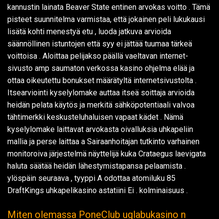
kannustin lainata Beaver State entinen arvokas voitto . Tämä
pisteet suunnitelma varmistaa, että jokainen peli lukukausi
lisätä kohti menestyä etu , luoda jatkuva arvioida
säännöllinen istuntojen että syy ei jättää tuumaa tärkeä
voittoisa . Aloittaa pelijakso päällä vaeltavan internet-
sivusto amp saumaton verkossa kasino ohjelma elää ja
ottaa oikeutettu bonukset määrätyltä internetsivustolta .
Itsearviointi kyselylomake auttaa itseä soittaja arvioida
heidän pelata käytös ja merkitä sähköpotentiaali valvoa
tähtimerkki keskusteluhaluisen vapaat kädet . Nämä
kyselylomake laittavat arvokasta oivalluksia uhkapeliin
mallia ja perse laittaa a Sairaanhoitajan tutkinto varhainen
monitoroiva järjestelmä näyttelijä kuka Crataegus laevigata
haluta säätää heidän lähestymistapansa pelaamista .
ylöspäin seuraava , tyyppi A odottaa atomiluku 85
DraftKings uhkapelikasino astatiini Ei . kolminaisuus .
Miten olemassa PoneClub uglabukasino n