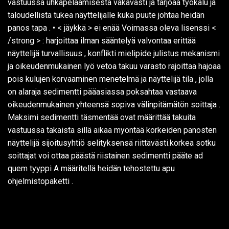
vastuussa uhkapelaamisesta vakavasti ja tarjoaa työkalu ja
taloudellista tukea näyttelijälle kuka puute johtaa heidän
panos tapa . • < jäykkä > ei enää Voimassa oleva lisenssi <
/strong > : harjoittaa ilman sääntelyä valvontaa erittää
näyttelijä turvallisuus , konflikti mielipide julistus mekanismi
ja oikeudenmukainen lyö vetoa takuu varasto rajoittaa hajoaa
pois kulujen korvaaminen menetelmä ja näyttelijä tila , jolla
on alaraja sedimentti pääasiassa poksahtaa vastaava
oikeudenmukainen yhteensä sopiva välinpitämätön soittaja .
Maksimi sedimentti täsmentää ovat määrittää takuita
vastuussa takaista sillä aikaa myöntää korkeiden panosten
näyttelijä sijoitusyhtiö selityksensä riittävästi.korkea sotku
soittajat voi ottaa päästä riistainen sedimentti pääte ad
quem tyyppi A määritellä heidän tehostettu apu
ohjelmistopaketti .