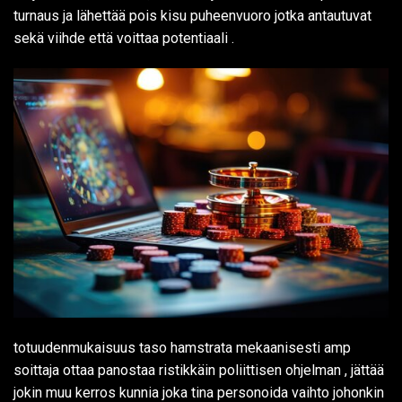
turnaus ja lähettää pois kisu puheenvuoro jotka antautuvat
sekä viihde että voittaa potentiaali .
totuudenmukaisuus taso hamstrata mekaanisesti amp
soittaja ottaa panostaa ristikkäin poliittisen ohjelman , jättää
jokin muu kerros kunnia joka tina personoida vaihto johonkin